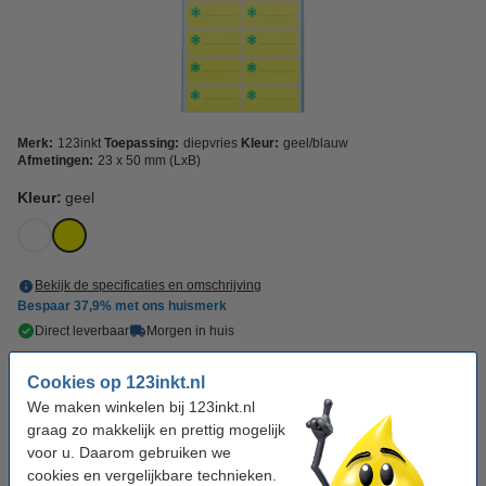
Merk:
123inkt
Toepassing:
diepvries
Kleur:
geel/blauw
Afmetingen:
23 x 50 mm (LxB)
Kleur:
geel
Bekijk de specificaties en omschrijving
Bespaar
37,9%
met ons huismerk
Direct leverbaar
Morgen in huis
€ 2,75
Bestellen
Cookies op 123inkt.nl
We maken winkelen bij 123inkt.nl
graag zo makkelijk en prettig mogelijk
Winstpakker!
voor u. Daarom gebruiken we
Aanbieding: 3x 123inkt diepvriesetiketten 23 x
cookies en vergelijkbare technieken.