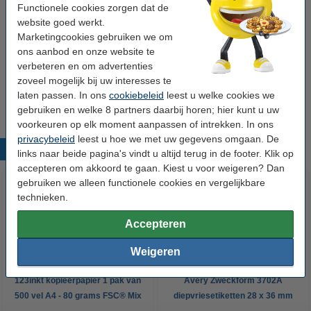
50 mm geel/blauw (60 etiketten)
Functionele cookies zorgen dat de
€ 7,95
website goed werkt.
Marketingcookies gebruiken we om
Tip: meebestellen
ons aanbod en onze website te
verbeteren en om advertenties
Edding 8000 diepvriesmarker zwart (1 mm
rond)
zoveel mogelijk bij uw interesses te
€ 2,95
laten passen. In ons
cookiebeleid
leest u welke cookies we
gebruiken en welke 8 partners daarbij horen; hier kunt u uw
voorkeuren op elk moment aanpassen of intrekken. In ons
privacybeleid
leest u hoe we met uw gegevens omgaan. De
Populaire producten
links naar beide pagina's vindt u altijd terug in de footer. Klik op
accepteren om akkoord te gaan. Kiest u voor weigeren? Dan
gebruiken we alleen functionele cookies en vergelijkbare
technieken.
Accepteren
Weigeren
123inkt kopieerpapier 1 pak van
Avery Zweckform 3702A
500 vel A4 - 80 grams FSC® Mix
diepvriesetiketten 28 x 36 mm