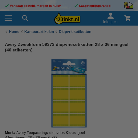
Vandaag besteld, morgen in huis!*
Laagsteprijsgarantie!
Inloggen
Home
Kantoorartikelen
Diepvriesetiketten
Avery Zweckform 59373 diepvriesetiketten 28 x 36 mm geel
(40 etiketten)
Merk:
Avery
Toepassing:
diepvries
Kleur:
geel
Afmetingen:
28 x 36 mm (LxB)