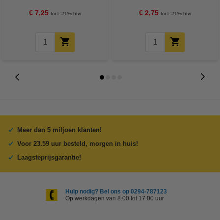
Credit
oranje (40 etiketten)
€ 7,25
€ 2,75
Incl. 21% btw
Incl. 21% btw
Meer dan 5 miljoen klanten!
Voor 23.59 uur besteld, morgen in huis!
Laagsteprijsgarantie!
Hulp nodig? Bel ons op 0294-787123
Op werkdagen van 8.00 tot 17.00 uur