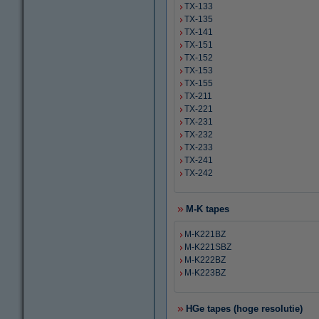
TX-133
TX-135
TX-141
TX-151
TX-152
TX-153
TX-155
TX-211
TX-221
TX-231
TX-232
TX-233
TX-241
TX-242
M-K tapes
M-K221BZ
M-K221SBZ
M-K222BZ
M-K223BZ
HGe tapes (hoge resolutie)