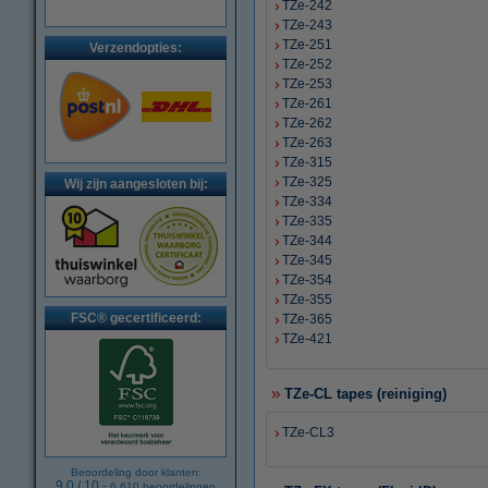
TZe-242
TZe-243
TZe-251
Verzendopties:
TZe-252
TZe-253
TZe-261
TZe-262
TZe-263
TZe-315
TZe-325
Wij zijn aangesloten bij:
TZe-334
TZe-335
TZe-344
TZe-345
TZe-354
TZe-355
FSC® gecertificeerd:
TZe-365
TZe-421
TZe-CL tapes (reiniging)
TZe-CL3
Beoordeling door klanten:
9.0
/
10
-
6.610
beoordelingen