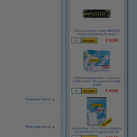
123accu Xtreme Power MN1500
Penlite AA batterij 24 stuks
€ 14,95
123inkt kopieerpapier 1 doos van
2.500 vel A4 - 80 grams FSC® Mix
Credit
€ 33,50
Terug naar boven
Terug naar boven
Aanbieding: 10x 123inkt schrijfblok
A4 gelinieerd 70 grams 100 vel