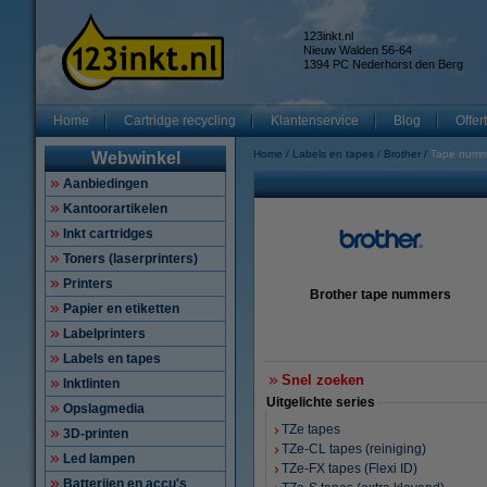
123inkt.nl
Nieuw Walden 56-64
1394 PC Nederhorst den Berg
Home
Cartridge recycling
Klantenservice
Blog
Offer
Home
Labels en tapes
Brother
Tape numm
Webwinkel
Aanbiedingen
Kantoorartikelen
Inkt cartridges
Toners (laserprinters)
Printers
Brother tape nummers
Papier en etiketten
Labelprinters
Labels en tapes
Snel zoeken
Inktlinten
Uitgelichte series
Opslagmedia
TZe tapes
3D-printen
TZe-CL tapes (reiniging)
Led lampen
TZe-FX tapes (Flexi ID)
Batterijen en accu's