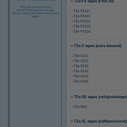
TZe-FX tapes (Flexi ID)
This site is protected by
reCAPTCHA and the Google
TZe-FX111
Privacy Policy
and
Terms of Service
TZe-FX161
apply.
TZe-FX211
TZe-FX221
TZe-FX231
TZe-S tapes (extra klevend)
TZe-S111
TZe-S121
TZe-S131
TZe-S141
TZe-S151
TZe-S161
TZe-SE tapes (veiligheidstape
TZe-SE4
TZe-SL tapes (zelflaminerend)