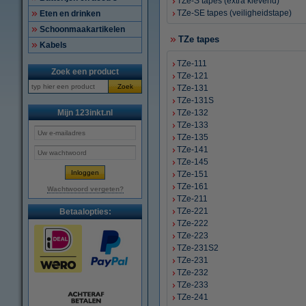
TZe-S tapes (extra klevend)
TZe-SE tapes (veiligheidstape)
Eten en drinken
Schoonmaakartikelen
TZe tapes
Kabels
TZe-111
Zoek een product
TZe-121
Zoek
TZe-131
TZe-131S
Mijn 123inkt.nl
TZe-132
TZe-133
TZe-135
TZe-141
TZe-145
TZe-151
TZe-161
Wachtwoord vergeten?
TZe-211
TZe-221
Betaalopties:
TZe-222
TZe-223
TZe-231S2
TZe-231
TZe-232
TZe-233
TZe-241