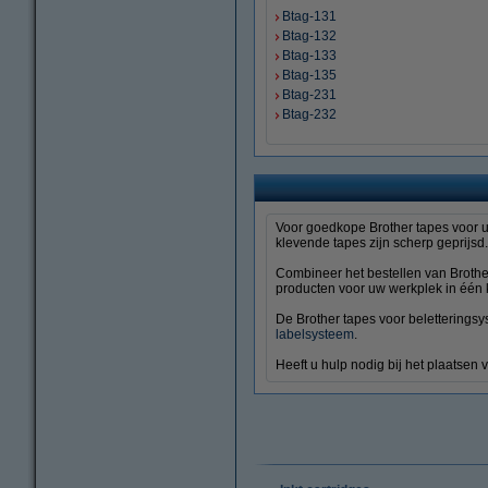
Btag-131
Btag-132
Btag-133
Btag-135
Btag-231
Btag-232
Voor goedkope Brother tapes voor
klevende tapes zijn scherp geprijsd.
Combineer het bestellen van Brothe
producten voor uw werkplek in één 
De Brother tapes voor beletterings
labelsysteem
.
Heeft u hulp nodig bij het plaatsen