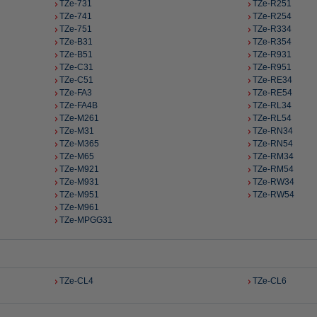
TZe-731
TZe-R251
TZe-741
TZe-R254
TZe-751
TZe-R334
TZe-B31
TZe-R354
TZe-B51
TZe-R931
TZe-C31
TZe-R951
TZe-C51
TZe-RE34
TZe-FA3
TZe-RE54
TZe-FA4B
TZe-RL34
TZe-M261
TZe-RL54
TZe-M31
TZe-RN34
TZe-M365
TZe-RN54
TZe-M65
TZe-RM34
TZe-M921
TZe-RM54
TZe-M931
TZe-RW34
TZe-M951
TZe-RW54
TZe-M961
TZe-MPGG31
TZe-CL4
TZe-CL6