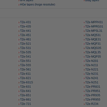
M-K tapes
Btag tapes
HGe tapes (hoge resolutie)
TZe-431
TZe-MPPH31
TZe-435
TZe-MPRG31
TZe-441
TZe-MPSL31
TZe-451
TZe-MQ531
TZe-461
TZe-MQE31
TZe-521
TZe-MQF31
TZe-531
TZe-MQG35
TZe-535
TZe-MQL35
TZe-541
TZe-MQP35
TZe-551
TZe-N201
TZe-555
TZe-N211
TZe-561
TZe-N221
TZe-611
TZe-N231
TZe-621
TZe-N241
TZe-631S
TZe-N251
TZe-631
TZe-PR831
TZe-641
TZe-PR851
TZe-651
TZe-PR935
TZe-661
TZe-PR955
TZe-721
TZe-R234