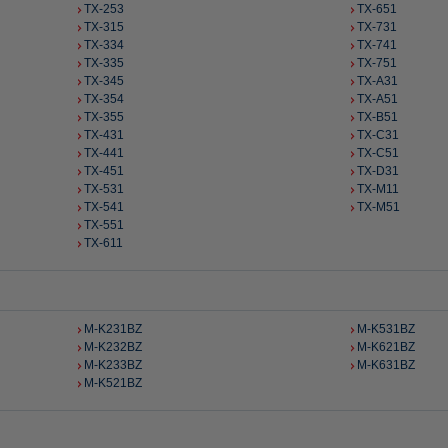
TX-253
TX-651
TX-315
TX-731
TX-334
TX-741
TX-335
TX-751
TX-345
TX-A31
TX-354
TX-A51
TX-355
TX-B51
TX-431
TX-C31
TX-441
TX-C51
TX-451
TX-D31
TX-531
TX-M11
TX-541
TX-M51
TX-551
TX-611
M-K231BZ
M-K531BZ
M-K232BZ
M-K621BZ
M-K233BZ
M-K631BZ
M-K521BZ