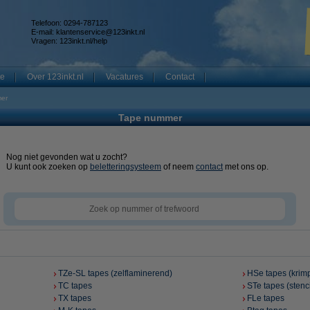
Telefoon: 0294-787123
E-mail:
klantenservice@123inkt.nl
Vragen:
123inkt.nl/help
te
Over 123inkt.nl
Vacatures
Contact
er
Tape nummer
Nog niet gevonden wat u zocht?
U kunt ook zoeken op
beletteringsysteem
of neem
contact
met ons op.
TZe-SL tapes (zelflaminerend)
HSe tapes (krim
TC tapes
STe tapes (stenci
TX tapes
FLe tapes