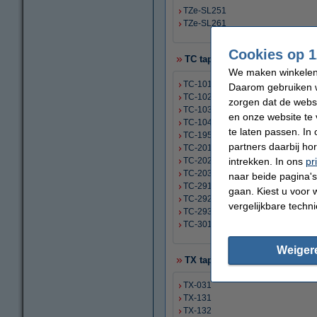
TZe-SL251
TZe-SL261
Cookies op 1
TC tapes
We maken winkelen b
TC-101
Daarom gebruiken w
TC-102
zorgen dat de webs
TC-103
en onze website te 
TC-104
te laten passen. In
TC-195
partners daarbij ho
TC-201
TC-202
intrekken. In ons
pr
TC-203
naar beide pagina's 
TC-291
gaan. Kiest u voor 
TC-292
vergelijkbare techn
TC-293
TC-301
Weiger
TX tapes
TX-031
TX-131
TX-132