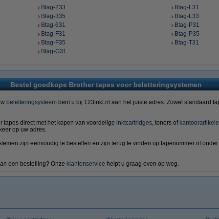
Btag-233
Btag-L31
Btag-335
Btag-L33
Btag-631
Btag-P31
Btag-F31
Btag-P35
Btag-F35
Btag-T31
Btag-G31
Bestel goedkope Brother tapes voor beletteringsystemen
 uw
beletteringsysteem
bent u bij 123inkt.nl aan het juiste adres. Zowel standaard ta
r tapes direct met het kopen van voordelige
inktcartridges
, toners of
kantoorartikel
keer op uw adres.
ystemen zijn eenvoudig te bestellen en zijn terug te vinden op tapenummer of ond
 van een bestelling? Onze
klantenservice
helpt u graag even op weg.