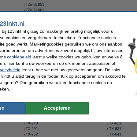
TZe-SL651
TZe-SL661
23inkt.nl
ij 123inkt.nl graag zo makkelijk en prettig mogelijk voor u.
TC-391
TC-795
e cookies en vergelijkbare technieken. Functionele cookies
TC-395
TC-891
ite goed werkt. Marketingcookies gebruiken we om ons aanbod
TC-401
TC-991
verbeteren en om advertenties zoveel mogelijk bij uw interesses
TC-491
TC-A95
 ons
cookiebeleid
leest u welke cookies we gebruiken en welke 8
TC-495
TC-B01
ren; hier kunt u uw voorkeuren op elk moment aanpassen of
TC-501
TC-C01
ivacybeleid
leest u hoe we met uw gegevens omgaan. De links
TC-591
TC-D01
TC-595
TC-M91
vindt u altijd terug in de footer. Klik op accepteren om akkoord te
TC-601
TC-M92
weigeren? Dan gebruiken we alleen functionele cookies en
TC-691
TC-M93
ieken.
TC-701
TC-791
en
Accepteren
TX-243
TX-621
TX-251
TX-631
TX-252
TX-641