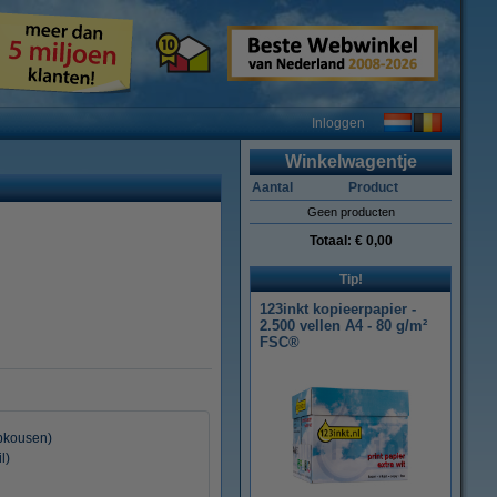
Inloggen
Winkelwagentje
Aantal
Product
Geen producten
Totaal:
€ 0,00
Tip!
123inkt kopieerpapier -
2.500 vellen A4 - 80 g/m²
FSC®
pkousen)
l)