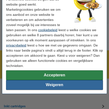
website goed werkt.
Marketingcookies gebruiken we om
ons aanbod en onze website te
verbeteren en om advertenties
zoveel mogelijk bij uw interesses te
laten passen. In ons
cookiebeleid
leest u welke cookies we
gebruiken en welke 8 partners daarbij horen; hier kunt u uw
voorkeuren op elk moment aanpassen of intrekken. In ons
privacybeleid
leest u hoe we met uw gegevens omgaan. De
links naar beide pagina's vindt u altijd terug in de footer. Klik op
accepteren om akkoord te gaan. Kiest u voor weigeren? Dan
Meer dan 5 miljoen klanten!
gebruiken we alleen functionele cookies en vergelijkbare
Voor 23.59 uur besteld, morgen in huis!
technieken.
Laagsteprijsgarantie!
Accepteren
Weigeren
Hulp nodig? Bel ons op 0294-787123
Op werkdagen van 8.00 tot 17.00 uur
Inkt cartridges