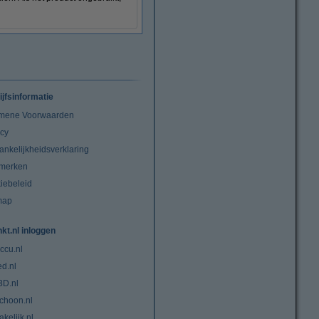
ijfsinformatie
mene Voorwaarden
acy
ankelijkheidsverklaring
merken
iebeleid
map
nkt.nl inloggen
ccu.nl
ed.nl
3D.nl
choon.nl
kelijk.nl