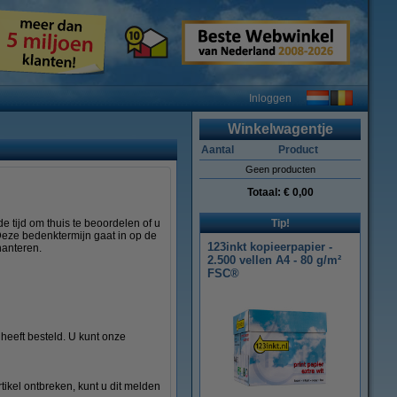
Inloggen
Winkelwagentje
Aantal
Product
Geen producten
Totaal:
€ 0,00
de tijd om thuis te beoordelen of u
Tip!
Deze bedenktermijn gaat in op de
123inkt kopieerpapier -
anteren.
2.500 vellen A4 - 80 g/m²
FSC®
heeft besteld. U kunt onze
rtikel ontbreken, kunt u dit melden