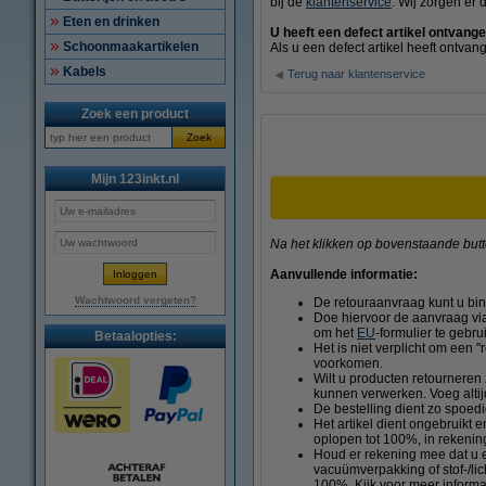
bij de
klantenservice
. Wij zorgen er 
Eten en drinken
U heeft een defect artikel ontvang
Schoonmaakartikelen
Als u een defect artikel heeft ontva
Kabels
Terug naar klantenservice
Zoek een product
Zoek
Mijn 123inkt.nl
Na het klikken op bovenstaande button
Aanvullende informatie:
Wachtwoord vergeten?
De retouraanvraag kunt u bin
Doe hiervoor de aanvraag via
om het
EU
-formulier te gebru
Betaalopties:
Het is niet verplicht om een 
voorkomen.
Wilt u producten retourneren
kunnen verwerken. Voeg altijd
De bestelling dient zo spoed
Het artikel dient ongebruikt 
oplopen tot 100%, in rekenin
Houd er rekening mee dat u e
vacuümverpakking of stof-/li
100%. Kijk voor meer informa