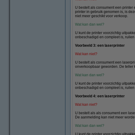
U bestelt als consument een printer e
printer in gebruik genomen is, is de
niet meer geschikt voor verkoop.
Wat kan dan wel?
U kunt de printer voorzichtig uitpak
onbeschadigd en compleet is, ruilen
Voorbeeld 3: een laserprinter
Wat kan niet?
U bestelt als consument een laserprin
onverkoopbaar geworden. De teller k
Wat kan dan wel?
U kunt de printer voorzichtig uitpak
onbeschadigd en compleet is, ruilen
Voorbeeld 4: een laserprinter
Wat kan niet?
U bestelt als als consument een lase
De aanmelding kan niet meer worden 
Wat kan dan wel?
U kunt de printer voorzichtig uitpak