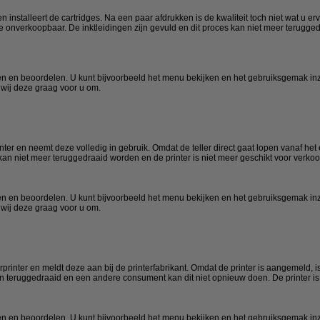
n installeert de cartridges. Na een paar afdrukken is de kwaliteit toch niet wat u 
ze onverkoopbaar. De inktleidingen zijn gevuld en dit proces kan niet meer terugged
ken en beoordelen. U kunt bijvoorbeeld het menu bekijken en het gebruiksgemak inz
 wij deze graag voor u om.
ter en neemt deze volledig in gebruik. Omdat de teller direct gaat lopen vanaf het 
an niet meer teruggedraaid worden en de printer is niet meer geschikt voor verko
ken en beoordelen. U kunt bijvoorbeeld het menu bekijken en het gebruiksgemak inz
 wij deze graag voor u om.
rprinter en meldt deze aan bij de printerfabrikant. Omdat de printer is aangemeld
teruggedraaid en een andere consument kan dit niet opnieuw doen. De printer is 
ken en beoordelen. U kunt bijvoorbeeld het menu bekijken en het gebruiksgemak inz