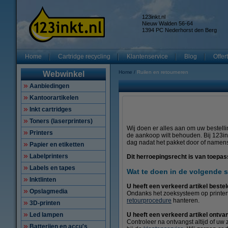
123inkt.nl
Nieuw Walden 56-64
1394 PC Nederhorst den Berg
Home
Cartridge recycling
Klantenservice
Blog
Offer
Home
Ruilen en retourneren
Webwinkel
Aanbiedingen
Kantoorartikelen
Inkt cartridges
Toners (laserprinters)
Wij doen er alles aan om uw bestellin
Printers
de aankoop wilt behouden. Bij 123in
dag nadat het pakket door of namens
Papier en etiketten
Labelprinters
Dit herroepingsrecht is van toepa
Labels en tapes
Wat te doen in de volgende s
Inktlinten
U heeft een verkeerd artikel bestel
Opslagmedia
Ondanks het zoeksysteem op printert
retourprocedure
hanteren.
3D-printen
U heeft een verkeerd artikel ontva
Led lampen
Controleer na ontvangst altijd of uw 
Batterijen en accu's