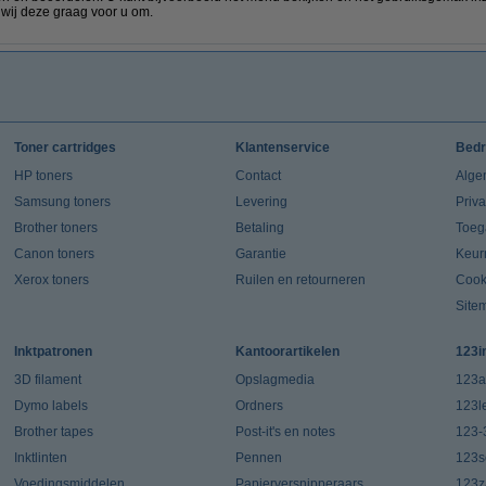
 wij deze graag voor u om.
Toner cartridges
Klantenservice
Bedr
HP toners
Contact
Alge
Samsung toners
Levering
Priv
Brother toners
Betaling
Toeg
Canon toners
Garantie
Keur
Xerox toners
Ruilen en retourneren
Cook
Site
Inktpatronen
Kantoorartikelen
123i
3D filament
Opslagmedia
123a
Dymo labels
Ordners
123l
Brother tapes
Post-it's en notes
123-
Inktlinten
Pennen
123s
Voedingsmiddelen
Papierversnipperaars
123za