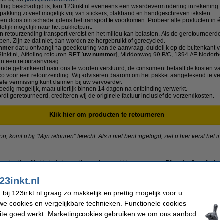
nding beschadigd is, kan 123inkt.nl eveneens een waardevermindering in rekening
pakking zoveel mogelijk vrij van stickers, plakband en handgeschreven teksten.
 een doos om schade tijdens het transport te voorkomen. Probeer alle producten in
elijk mogelijk naar het pakketpunt.
 retourzending transport vereist en het milieu kan belasten. Als de geretourneerd
en. Zijn ze dat niet, dan worden ze hergebruikt of gerecycled.
mmer
dat u ontvangt na goedkeuring van de aanvraag, duidelijk op de buitenkant v
inkt.nl, Afdeling retouren RET-[
uw nummer
], Middenweg 99 B/C, 1394 AE Nederh
an een retouraanvraag.
nde gefrankeerd naar ons te worden verstuurd; de consument betaalt de kosten va
ico voor een retourzending. Wij adviseren daarom om het pakket aangetekend te v
le vermissing kunt claimen bij uw vervoerder.
oedig mogelijk, maar uiterlijk binnen 14 dagen na ontbinding verwerkt.
ordt geretourneerd, crediteren wij de originele factuur inclusief de verzendkosten.
Klik hier om producten te retourneren
, komt u bij "Mijn retouren" terecht. Als u niet bent ingelogd, ziet u hier eerst het
erbruiksartikel is het niet nodig om de verpakking te openen. Bij verbruiksartikele
ümverpakking of stof/lichtdichte verpakking is verbroken resulteert dit in een wa
 in een retourzending aantreffen geldt er geen vergoeding.
23inkt.nl
ij 123inkt.nl graag zo makkelijk en prettig mogelijk voor u.
e cookies en vergelijkbare technieken. Functionele cookies
ite goed werkt. Marketingcookies gebruiken we om ons aanbod