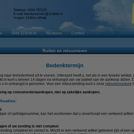
Telefoon: 0294-787123
E-mail:
klantenservice@123inkt.nl
Vragen:
123inkt.nl/help
te
Over 123inkt.nl
Vacatures
Contact
Ruilen en retourneren
Bedenktermijn
g naar tevredenheid uit te voeren. Uiteraard heeft u, net als in een fysieke winkel, 
kt.nl kunt u binnen 14 dagen na ontvangst van uw pakket van de aankoop afzien. 
 u in ontvangst is genomen. Voor een retourzending kunt u onze
retourprocedure
h
ssing op consumentenaankopen, niet op zakelijke aankopen.
ituaties:
d
ype of cartridgenummer, kan het voorkomen dat u onverhoopt een verkeerd artikel 
ngen of uw zending is niet compleet
zending compleet en correct is. Mocht er een verkeerd artikel geleverd zijn of een a