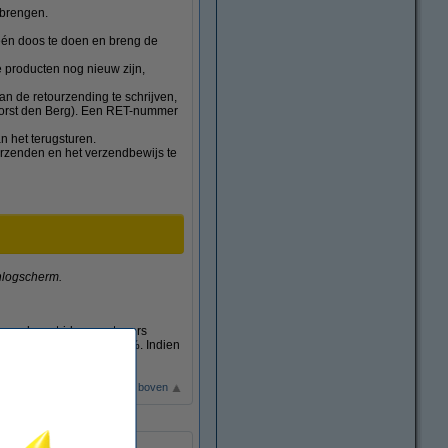
 brengen.
 één doos te doen en breng de
e producten nog nieuw zijn,
an de retourzending te schrijven,
orst den Berg). Een RET-nummer
n het terugsturen.
erzenden en het verzendbewijs te
 inlogscherm.
n zoals cartridges en toners
ardevermindering van 100%. Indien
Terug naar boven