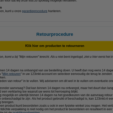
dan voor dat wij onze fout zo spoedig mogelijk herstellen.
en
ngen, kunt u onze
garantieprocedure
hanteren.
Retourprocedure
Klik hier om producten te retourneren
, komt u bij "Mijn retouren" terecht. Als u niet bent ingelogd, ziet u hier eerst het
nen 14 dagen na ontvangst van uw bestelling doen. U heeft dan nog eens 14 dagen
 "
Mijn retouren
" in uw 123inkt-account en selecteer eenvoudig de terug te zenden 
iken.
"reden van retour" in te vullen. Wij adviseren om dit wel in te vullen om eventuele 
 zonder aanvraag? Dat kan binnen 14 dagen na ontvangst, maar het duurt dan lang
 een verklaring toe waaruit uw wens tot herroeping blijkt.
ig mogelijk en uiterlijk binnen 14 dagen na het goedkeuren van de aanvraag
retour
en onbeschadigd te zijn. Als het product gebruikt of beschadigd is, kan 123inkt.nl 
g brengen.
en product kunt beoordelen zoals u ook in een fysieke winkel zou mogen. Het ver
chtdichte verpakking is niet nodig om het product te beoordelen en resulteert in e
tie bij de
praktijkvoorbeelden
.