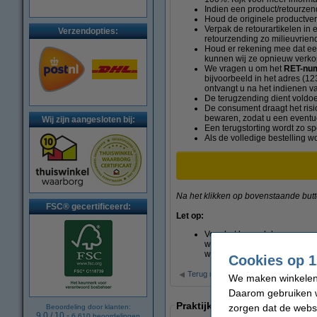
Indien een product/retourze
Houd de originele productver
Verpak de retourartikelen in
Verzendopties:
retourzending zo milieuvriend
Houd er rekening mee dat een
kunnen wij ze opnieuw verkop
We vragen u om het
RET-nu
bijvoorbeeld in het adres (123
ontvangt u na het indienen v
De terugzending dient voldoe
De consument draagt het ris
bewaren, zodat u een eventue
Wij zijn aangesloten bij:
Een terugstorting wordt zo sp
Als de volledige bestelling w
Na het klikken op bovenstaande button
FSC® gecertificeerd:
Let op:
Voor het beoordelen van een v
waarvan de verzegeling, vacu
wij een artikel in deze staat
Cookies op 1
Terug naar klantenservice
We maken winkelen b
Daarom gebruiken w
Praktijkvoorbeelden
zorgen dat de webs
Beoordeling door klanten:
9.0
/
10
-
6.610
beoordelingen