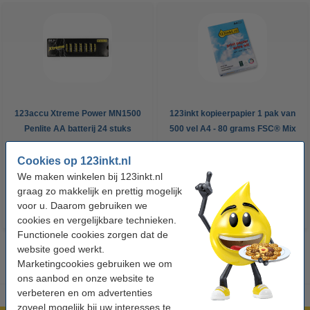
123accu Xtreme Power MN1500
123inkt kopieerpapier 1 pak van
Penlite AA batterij 24 stuks
500 vel A4 - 80 grams FSC® Mix
Credit
Cookies op 123inkt.nl
€ 14,95
€ 7,25
Incl. 21% btw
Incl. 21% btw
We maken winkelen bij 123inkt.nl
graag zo makkelijk en prettig mogelijk
voor u. Daarom gebruiken we
cookies en vergelijkbare technieken.
Functionele cookies zorgen dat de
website goed werkt.
Marketingcookies gebruiken we om
ons aanbod en onze website te
verbeteren en om advertenties
zoveel mogelijk bij uw interesses te