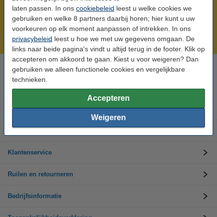
laten passen. In ons
cookiebeleid
leest u welke cookies we
Meer dan 5 miljoen klanten!
gebruiken en welke 8 partners daarbij horen; hier kunt u uw
Voor 23.59 uur besteld, morgen in huis!
voorkeuren op elk moment aanpassen of intrekken. In ons
privacybeleid
leest u hoe we met uw gegevens omgaan. De
Laagsteprijsgarantie!
links naar beide pagina's vindt u altijd terug in de footer. Klik op
accepteren om akkoord te gaan. Kiest u voor weigeren? Dan
gebruiken we alleen functionele cookies en vergelijkbare
Hulp nodig? Bel ons op 0294-787123
technieken.
Op werkdagen van 8.00 tot 17.00 uur
Accepteren
Inkt cartridges
Weigeren
Toner cartridges
Klantenservice
Ruilen en retourneren
Bedrijfsinformatie