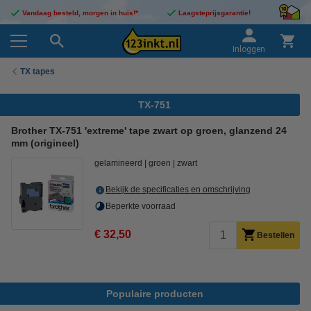
Vandaag besteld, morgen in huis!*
Laagsteprijsgarantie!
Inloggen
TX tapes
TX-751
Brother TX-751 'extreme' tape zwart op groen, glanzend 24
mm (origineel)
gelamineerd
groen
zwart
Bekijk de specificaties en omschrijving
Beperkte voorraad
€ 32,50
Bestellen
Populaire producten