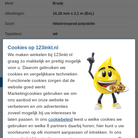
Merk:
Brady
Afmetingen:
16,38 mm x 2,1 m (BxL)
Soort:
hittekrimpend polyolefin
Tapekleur:
wit
Capaciteit:
1 stuk
Cookies op 123inkt.nl
We maken winkelen bij 123inkt.nl
Ons artikelnr:
147204
graag zo makkelijk en prettig mogelijk
voor u. Daarom gebruiken we
cookies en vergelijkbare technieken.
Functionele cookies zorgen dat de
Populaire producten
website goed werkt.
Marketingcookies gebruiken we om
ons aanbod en onze website te
verbeteren en om advertenties
zoveel mogelijk bij uw interesses te
laten passen. In ons
cookiebeleid
leest u welke cookies we
gebruiken en welke 8 partners daarbij horen; hier kunt u uw
voorkeuren op elk moment aanpassen of intrekken. In ons