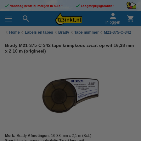
Vandaag besteld, morgen in huis!*
Laagsteprijsgarantie!
Inloggen
Home
Labels en tapes
Brady
Tape nummer
M21-375-C-342
Brady M21-375-C-342 tape krimpkous zwart op wit 16,38 mm
x 2,10 m (origineel)
Merk:
Brady
Afmetingen:
16,38 mm x 2,1 m (BxL)
Soort:
hittekrimpend polyolefin
Tapekleur:
wit