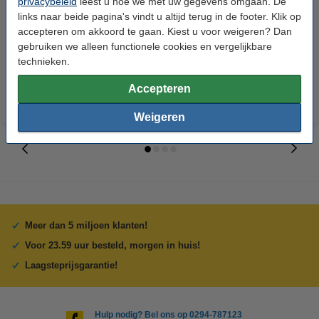
privacybeleid
leest u hoe we met uw gegevens omgaan. De
Brady M21-125-C-342 tape
Brady M21-187-C-342 tape
links naar beide pagina's vindt u altijd terug in de footer. Klik op
krimpkous zwart op wit 6,00 mm
krimpkous zwart op wit 8,51 mm
accepteren om akkoord te gaan. Kiest u voor weigeren? Dan
x 2,10 m (origineel)
x 2,10 m (origineel)
gebruiken we alleen functionele cookies en vergelijkbare
€ 72,50
€ 78,50
Incl. 21% btw
Incl. 21% btw
technieken.
Accepteren
Weigeren
Meer dan 5 miljoen klanten!
Voor 23.59 uur besteld, morgen in huis!
Laagsteprijsgarantie!
Hulp nodig? Bel ons op 0294-787123