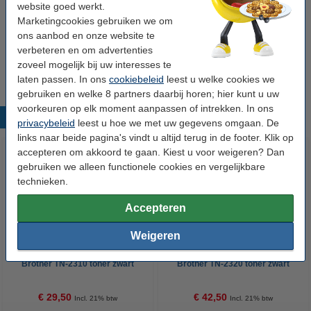
Nummer:
DR-2300
website goed werkt.
Marketingcookies gebruiken we om
ons aanbod en onze website te
Tip
verbeteren en om advertenties
Wij adviseren u deze drum (het 123inkt huismerk) te nemen i.p.v. de
zoveel mogelijk bij uw interesses te
Brother-uitvoering.
laten passen. In ons
cookiebeleid
leest u welke cookies we
gebruiken en welke 8 partners daarbij horen; hier kunt u uw
voorkeuren op elk moment aanpassen of intrekken. In ons
Populaire producten
privacybeleid
leest u hoe we met uw gegevens omgaan. De
links naar beide pagina's vindt u altijd terug in de footer. Klik op
accepteren om akkoord te gaan. Kiest u voor weigeren? Dan
gebruiken we alleen functionele cookies en vergelijkbare
technieken.
Accepteren
Weigeren
123inkt huismerk vervangt
123inkt huismerk vervangt
Brother TN-2310 toner zwart
Brother TN-2320 toner zwart
hoge capaciteit
€ 29,50
€ 42,50
Incl. 21% btw
Incl. 21% btw