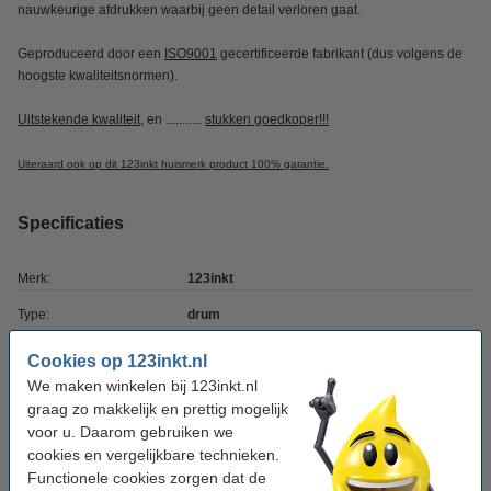
nauwkeurige afdrukken waarbij geen detail verloren gaat.
Geproduceerd door een
ISO9001
gecertificeerde fabrikant (dus volgens de
hoogste kwaliteitsnormen).
Uitstekende kwaliteit
, en ...........
stukken goedkoper!!!
Uiteraard ook op dit 123inkt huismerk product 100% garantie.
Specificaties
Merk:
123inkt
Type:
drum
Kleur:
zwart
Cookies op 123inkt.nl
We maken winkelen bij 123inkt.nl
aantal pagina's:
± 12.000 pagina's
graag zo makkelijk en prettig mogelijk
EAN-code:
8718237040820
voor u. Daarom gebruiken we
cookies en vergelijkbare technieken.
Ons artikelnr:
051057
Functionele cookies zorgen dat de