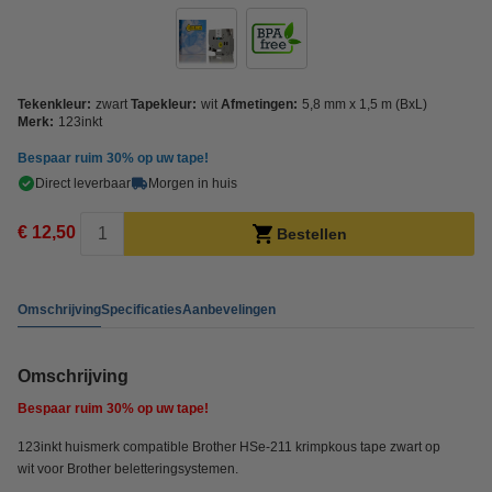
Tekenkleur:
zwart
Tapekleur:
wit
Afmetingen:
5,8 mm x 1,5 m (BxL)
Merk:
123inkt
Bespaar ruim
30%
op uw tape!
Direct leverbaar
Morgen in huis
€ 12,50
Bestellen
Omschrijving
Specificaties
Aanbevelingen
Omschrijving
Bespaar ruim
30%
op uw tape!
123inkt huismerk compatible Brother HSe-211 krimpkous tape zwart op
wit voor Brother beletteringsystemen.