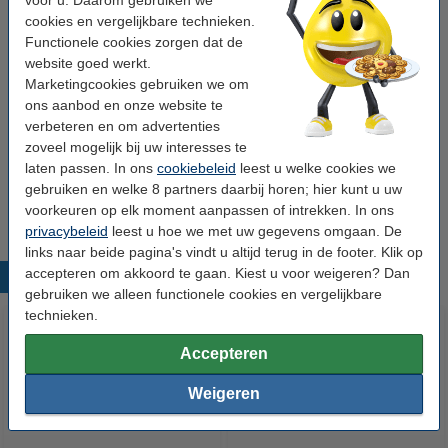
€ 61,50
cookies en vergelijkbare technieken.
Functionele cookies zorgen dat de
Tip
website goed werkt.
Wij adviseren u om deze tape i.p.v. het originele tape te nemen.
Marketingcookies gebruiken we om
ons aanbod en onze website te
verbeteren en om advertenties
Let op: niet geschikt voor de Brother PT-D200, PT-E110VP en PT-P300BT.
zoveel mogelijk bij uw interesses te
Milieulabels en -keurmerken
laten passen. In ons
cookiebeleid
leest u welke cookies we
gebruiken en welke 8 partners daarbij horen; hier kunt u uw
Deze tapes zijn
BPA vrij
.
voorkeuren op elk moment aanpassen of intrekken. In ons
privacybeleid
leest u hoe we met uw gegevens omgaan. De
links naar beide pagina's vindt u altijd terug in de footer. Klik op
accepteren om akkoord te gaan. Kiest u voor weigeren? Dan
Populaire producten
gebruiken we alleen functionele cookies en vergelijkbare
technieken.
Accepteren
Weigeren