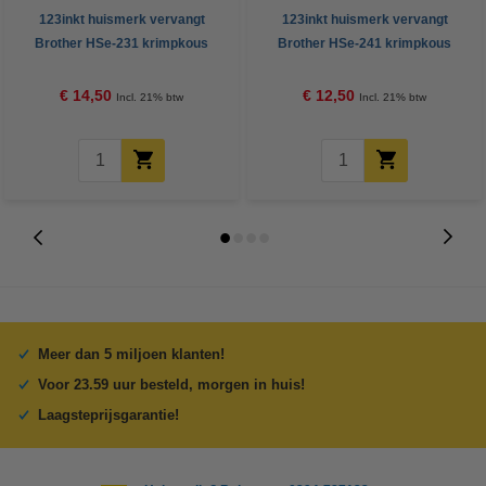
123inkt huismerk vervangt
123inkt huismerk vervangt
Brother HSe-231 krimpkous
Brother HSe-241 krimpkous
tape zwart op wit 12 mm
tape zwart op wit 18 mm
€ 14,50
€ 12,50
Incl. 21% btw
Incl. 21% btw
Meer dan 5 miljoen klanten!
Voor 23.59 uur besteld, morgen in huis!
Laagsteprijsgarantie!