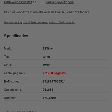
Uitstekende kwaliteit
en ...........
stukken goedkoper!!!
Klik
hier
voor extra informatie over de kwaliteit van onze toners.
Uiteraard ook op dit 123inkt huismerk product 100% garantie.
Specificaties
Merk:
123inkt
Type:
toner
Kleur:
zwart
aantal pagina's:
± 2.750 pagina's
EAN-code:
8718237060514
Ons artikelnr:
051061
Nummer:
TN242BK