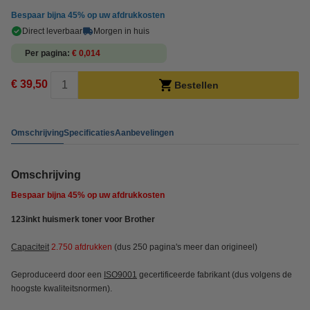
Bespaar bijna
45%
op uw afdrukkosten
Direct leverbaar
Morgen in huis
Per pagina
€ 0,014
€ 39,50
Bestellen
Omschrijving
Specificaties
Aanbevelingen
Omschrijving
Bespaar bijna
45%
op uw afdrukkosten
123inkt huismerk toner voor Brother
Capaciteit
2.750 afdrukken
(dus 250 pagina's meer dan origineel)
Geproduceerd door een
ISO9001
gecertificeerde fabrikant (dus volgens de
hoogste kwaliteitsnormen).