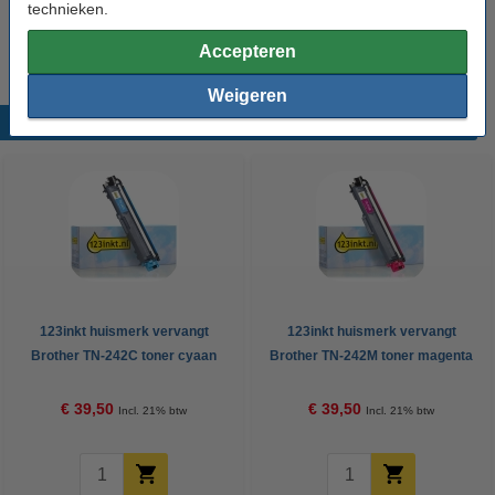
technieken.
Wij adviseren u deze toner (het 123inkt huismerk) te nemen i.p.v. de
Brother-uitvoering.
Accepteren
Weigeren
Populaire producten
123inkt huismerk vervangt
123inkt huismerk vervangt
Brother TN-242C toner cyaan
Brother TN-242M toner magenta
€ 39,50
€ 39,50
Incl. 21% btw
Incl. 21% btw