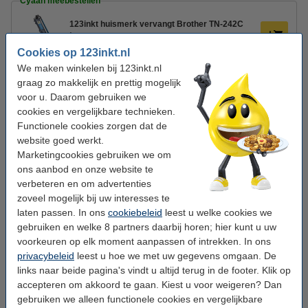
Cyaan meebestellen
123inkt huismerk vervangt Brother TN-242C
toner cyaan
€ 39,50
Cookies op 123inkt.nl
We maken winkelen bij 123inkt.nl
Magenta meebestellen
graag zo makkelijk en prettig mogelijk
voor u. Daarom gebruiken we
123inkt huismerk vervangt Brother TN-242M
cookies en vergelijkbare technieken.
toner magenta
€ 39,50
Functionele cookies zorgen dat de
website goed werkt.
Geel meebestellen
Marketingcookies gebruiken we om
ons aanbod en onze website te
123inkt huismerk vervangt Brother TN-242Y
verbeteren en om advertenties
toner geel
zoveel mogelijk bij uw interesses te
€ 39,50
laten passen. In ons
cookiebeleid
leest u welke cookies we
gebruiken en welke 8 partners daarbij horen; hier kunt u uw
Tip: papier meebestellen
voorkeuren op elk moment aanpassen of intrekken. In ons
123inkt kopieerpapier 1 doos van 2.500 vel A4 -
privacybeleid
leest u hoe we met uw gegevens omgaan. De
80 grams FSC® Mix Credit
links naar beide pagina's vindt u altijd terug in de footer. Klik op
€ 33,50
accepteren om akkoord te gaan. Kiest u voor weigeren? Dan
gebruiken we alleen functionele cookies en vergelijkbare
Tip