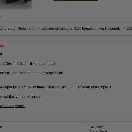
n
ktoners van Nederland
Consumentenbond: 9/10 tevreden over huismerk
10
sten
er
ken
(dus 1.000 afdrukken meer dan
ecertificeerde fabrikant (dus volgens de
 capaciteit dan de Brother-uitvoering, en ...........
stukken goedkoper!!!
 kwaliteit van onze toners.
uct 100% garantie.
kt
EAN-code:
Ons artikelnr: