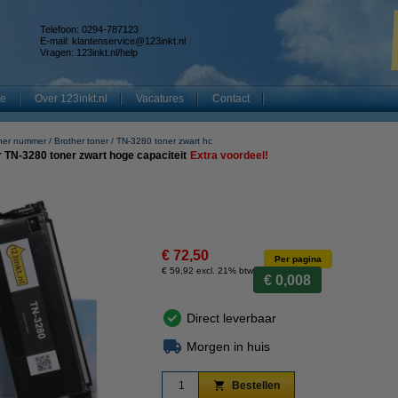
Telefoon: 0294-787123
E-mail:
klantenservice@123inkt.nl
Vragen:
123inkt.nl/help
te
Over 123inkt.nl
Vacatures
Contact
ner nummer
Brother toner
TN-3280 toner zwart hc
 TN-3280 toner zwart hoge capaciteit
Extra voordeel!
€ 72,50
Per pagina
€ 59,92 excl. 21% btw
€ 0,008
Direct leverbaar
Morgen in huis
Bestellen