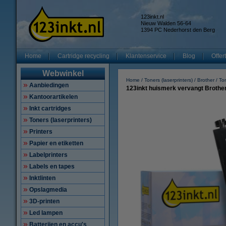
123inkt.nl
Nieuw Walden 56-64
1394 PC Nederhorst den Berg
Home
Cartridge recycling
Klantenservice
Blog
Offer
Webwinkel
Home
Toners (laserprinters)
Brother
To
Aanbiedingen
123inkt huismerk vervangt Brother
Kantoorartikelen
Inkt cartridges
Toners (laserprinters)
Printers
Papier en etiketten
Labelprinters
Labels en tapes
Inktlinten
Opslagmedia
3D-printen
Led lampen
Batterijen en accu's