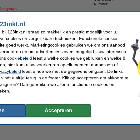
Nummer:
00 pagina's
23inkt.nl
ij 123inkt.nl graag zo makkelijk en prettig mogelijk voor u.
e cookies en vergelijkbare technieken. Functionele cookies
pier 1 doos van 2.500 vel A4 - 80 grams FSC® Mix Credit
ite goed werkt. Marketingcookies gebruiken we om ons aanbod
verbeteren en om advertenties zoveel mogelijk bij uw interesses
 ons
cookiebeleid
leest u welke cookies we gebruiken en welke 8
ren; hier kunt u uw voorkeuren op elk moment aanpassen of
ivacybeleid
leest u hoe we met uw gegevens omgaan. De links
pier 1 pak van 500 vel A4 - 80 grams FSC® Mix Credit
vindt u altijd terug in de footer. Klik op accepteren om akkoord te
weigeren? Dan gebruiken we alleen functionele cookies en
ieken.
en
Accepteren
vervangt Brother DR-3200 drum zwart