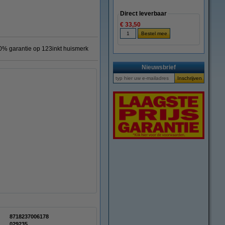
Direct leverbaar
€ 33,50
0% garantie op 123inkt huismerk
Nieuwsbrief
8718237006178
029235