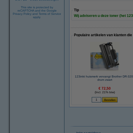
This site is protected by
Tip
reCAPTCHA and the Google
Privacy Policy
and
Terms of Service
Wij adviseren u deze toner (het 123
apply.
Populaire artikelen van klanten die
123inkt huismerk vervangt Brother DR-32
drum zwart
€ 72,50
(Incl. 21% btw)