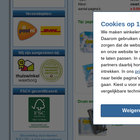
Kleur:
zwart
aantal pagina's:
± 9.0
Verzendopties:
Tip: papier meebestellen
Cookies op 1
We maken winkelen b
Daarom gebruiken w
123inkt kopieerpa
zorgen dat de webs
€ 33,50
en onze website te 
Wij zijn aangesloten bij:
te laten passen. In
partners daarbij ho
intrekken. In ons
pr
123inkt kopieerpa
naar beide pagina's 
€ 7,25
gaan. Kiest u voor 
vergelijkbare techn
FSC® gecertificeerd:
Drum meebestellen
Weiger
123inkt huismerk 
€ 72,50
Beoordeling door klanten:
9.0
/
10
-
6.610
beoordelingen