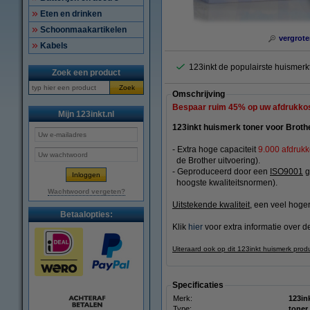
Eten en drinken
Schoonmaakartikelen
vergrote
Kabels
123inkt de populairste huismer
Zoek een product
Zoek
Omschrijving
Bespaar ruim
45%
op uw afdrukko
Mijn 123inkt.nl
123inkt huismerk toner voor Broth
- Extra hoge capaciteit
9.000 afdruk
de Brother uitvoering).
- Geproduceerd door een
ISO9001
g
hoogste kwaliteitsnormen).
Wachtwoord vergeten?
Uitstekende kwaliteit
, een veel hogere
Betaalopties:
Klik
hier
voor extra informatie over de
Uiteraard ook op dit 123inkt huismerk prod
Specificaties
Merk:
123in
Type:
toner