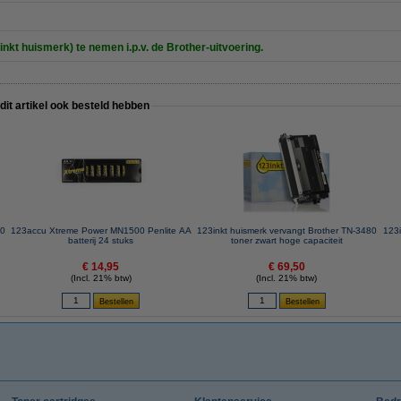
inkt huismerk) te nemen i.p.v. de Brother-uitvoering.
 dit artikel ook besteld hebben
00
123accu Xtreme Power MN1500 Penlite AA
123inkt huismerk vervangt Brother TN-3480
123i
batterij 24 stuks
toner zwart hoge capaciteit
€ 14,95
€ 69,50
(Incl. 21% btw)
(Incl. 21% btw)