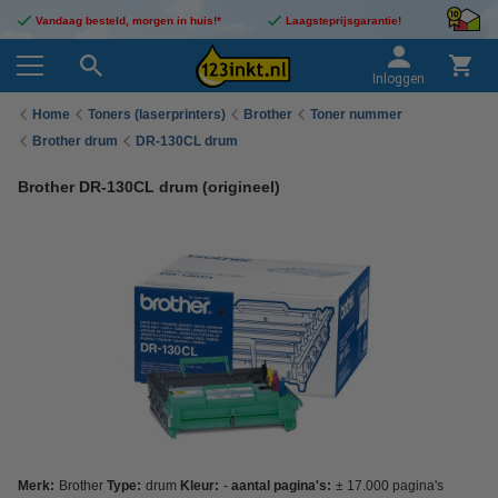
Vandaag besteld, morgen in huis!*
Laagsteprijsgarantie!
Inloggen
Home
Toners (laserprinters)
Brother
Toner nummer
Brother drum
DR-130CL drum
Brother DR-130CL drum (origineel)
Merk:
Brother
Type:
drum
Kleur:
-
aantal pagina's:
± 17.000 pagina's