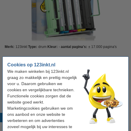
Merk:
123inkt
Type:
drum
Kleur:
-
aantal pagina's:
± 17.000 pagina's
Bekijk de specificaties en omschrijving
Bespaar ruim
35%
op uw afdrukkosten
Cookies op 123inkt.nl
Direct leverbaar
Maandag in huis
We maken winkelen bij 123inkt.nl
graag zo makkelijk en prettig mogelijk
Per pagina
€ 0,006
voor u. Daarom gebruiken we
cookies en vergelijkbare technieken.
€ 94,50
Bestellen
Functionele cookies zorgen dat de
website goed werkt.
Marketingcookies gebruiken we om
ons aanbod en onze website te
Populaire producten
verbeteren en om advertenties
zoveel mogelijk bij uw interesses te