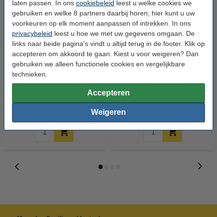
laten passen. In ons
cookiebeleid
leest u welke cookies we
gebruiken en welke 8 partners daarbij horen; hier kunt u uw
voorkeuren op elk moment aanpassen of intrekken. In ons
privacybeleid
leest u hoe we met uw gegevens omgaan. De
links naar beide pagina's vindt u altijd terug in de footer. Klik op
accepteren om akkoord te gaan. Kiest u voor weigeren? Dan
gebruiken we alleen functionele cookies en vergelijkbare
Brother TN-135C toner cyaan
Brother TN-135Y toner geel
technieken.
hoge capaciteit (origineel)
hoge capaciteit (origineel)
Accepteren
€ 137,50
€ 137,50
Incl. 21% btw
Incl. 21% btw
Weigeren