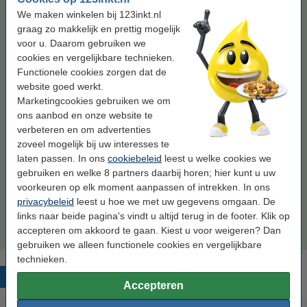
We maken winkelen bij 123inkt.nl
Magenta meebestellen
graag zo makkelijk en prettig mogelijk
voor u. Daarom gebruiken we
123inkt huismerk vervangt Brother TN-242M
toner magenta
cookies en vergelijkbare technieken.
€ 39,50
Functionele cookies zorgen dat de
website goed werkt.
Geel meebestellen
Marketingcookies gebruiken we om
ons aanbod en onze website te
123inkt huismerk vervangt Brother TN-242Y
verbeteren en om advertenties
toner geel
€ 39,50
zoveel mogelijk bij uw interesses te
laten passen. In ons
cookiebeleid
leest u welke cookies we
gebruiken en welke 8 partners daarbij horen; hier kunt u uw
Tip: papier meebestellen
voorkeuren op elk moment aanpassen of intrekken. In ons
123inkt kopieerpapier 1 doos van 2.500 vel A4 -
privacybeleid
leest u hoe we met uw gegevens omgaan. De
80 grams FSC® Mix Credit
links naar beide pagina's vindt u altijd terug in de footer. Klik op
€ 33,50
accepteren om akkoord te gaan. Kiest u voor weigeren? Dan
gebruiken we alleen functionele cookies en vergelijkbare
technieken.
Populaire producten
Accepteren