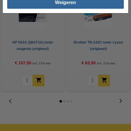
Weigeren
HP 502A (Q6473A) toner
Brother TN-242C toner cyaan
magenta (origineel)
(origineel)
€ 107,50
€ 63,50
Incl. 21% btw
Incl. 21% btw