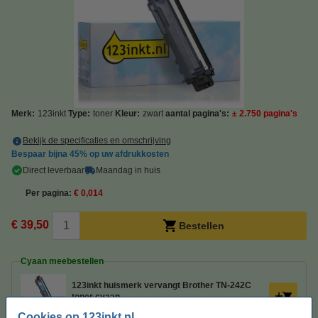
Merk:
123inkt
Type:
toner
Kleur:
zwart
aantal pagina's:
± 2.750 pagina's
Bekijk de specificaties en omschrijving
Bespaar bijna
45%
op uw afdrukkosten
Direct leverbaar
Maandag in huis
Per pagina
€ 0,014
€ 39,50
Bestellen
Cyaan meebestellen
123inkt huismerk vervangt Brother TN-242C
toner cyaan
€ 39,50
Cookies op 123inkt.nl