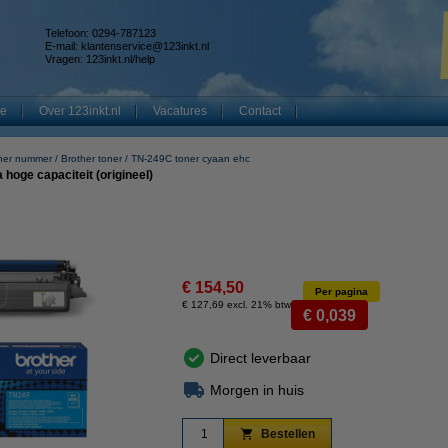
Telefoon: 0294-787123
E-mail:
klantenservice@123inkt.nl
Vragen:
123inkt.nl/help
te
Over 123inkt.nl
Vacatures
Contact
ner nummer
Brother toner
TN-249C toner cyaan ehc
hoge capaciteit (origineel)
€ 154,50
Per pagina
€ 127,69 excl. 21% btw
€ 0,039
Direct leverbaar
Morgen in huis
Bestellen