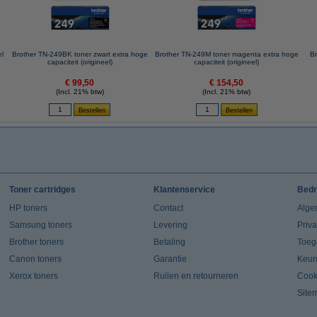
el
Brother TN-249BK toner zwart extra hoge
Brother TN-249M toner magenta extra hoge
Br
capaciteit (origineel)
capaciteit (origineel)
€ 99,50
€ 154,50
(Incl. 21% btw)
(Incl. 21% btw)
Toner cartridges
Klantenservice
Bedr
HP toners
Contact
Alge
Samsung toners
Levering
Priv
Brother toners
Betaling
Toeg
Canon toners
Garantie
Keur
Xerox toners
Ruilen en retourneren
Cook
Site