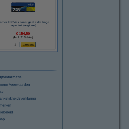
other TN-249Y toner geel extra hoge
capaciteit (origineel)
€ 154,50
(Incl. 21% btw)
ijfsinformatie
mene Voorwaarden
acy
ankelijkheidsverklaring
merken
iebeleid
map