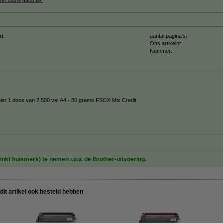
ner 100% garantie.
kt
aantal pagina's:
Ons artikelnr:
Nummer:
pier 1 doos van 2.500 vel A4 - 80 grams FSC® Mix Credit
inkt huismerk) te nemen i.p.v. de Brother-uitvoering.
 dit artikel ook besteld hebben