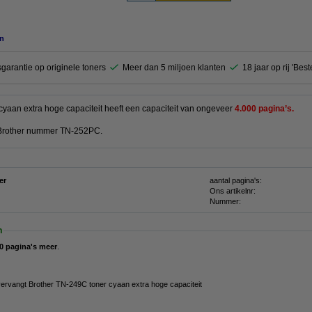
n
garantie op originele toners
Meer dan 5 miljoen klanten
18 jaar op rij 'Bes
cyaan extra hoge capaciteit heeft een capaciteit van ongeveer
4.000 pagina’s.
 Brother nummer TN-252PC.
er
aantal pagina's:
Ons artikelnr:
Nummer:
n
0 pagina's meer
.
vervangt Brother TN-249C toner cyaan extra hoge capaciteit