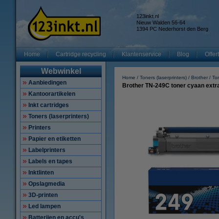
123inkt.nl
Nieuw Walden 56-64
1394 PC Nederhorst den Berg
Home
Cartridge recycling
Klantenservice
Blog
Offer
Webwinkel
Home
Toners (laserprinters)
Brother
To
Aanbiedingen
Brother TN-249C toner cyaan extra 
Kantoorartikelen
Inkt cartridges
Toners (laserprinters)
Printers
Papier en etiketten
Labelprinters
Labels en tapes
Inktlinten
Opslagmedia
3D-printen
Led lampen
Batterijen en accu's