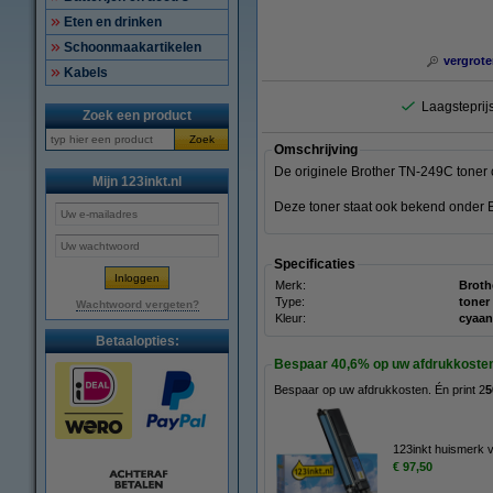
Eten en drinken
Schoonmaakartikelen
vergrote
Kabels
Laagsteprijs
Zoek een product
Zoek
Omschrijving
De originele Brother TN-249C toner 
Mijn 123inkt.nl
Deze toner staat ook bekend onder
Specificaties
Merk:
Broth
Type:
toner
Wachtwoord vergeten?
Kleur:
cyaan
Betaalopties:
Bespaar
40,6%
op uw afdrukkoste
Bespaar op uw afdrukkosten. Én print 2
5
123inkt huismerk 
€ 97,50