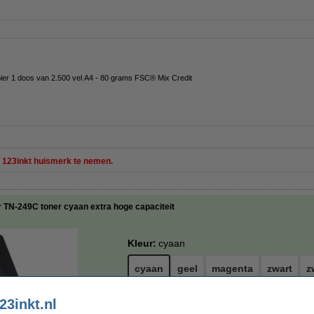
pier 1 doos van 2.500 vel A4 - 80 grams FSC® Mix Credit
et 123inkt huismerk te nemen.
 TN-249C toner cyaan extra hoge capaciteit
Kleur:
cyaan
cyaan
geel
magenta
zwart
z
23inkt.nl