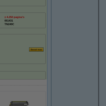
± 4.250 pagina's
051431
TN249C