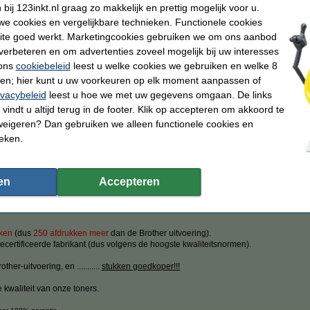
€ 97,50
ij 123inkt.nl graag zo makkelijk en prettig mogelijk voor u.
Per pagina
€ 80,58 excl. 21% btw
e cookies en vergelijkbare technieken. Functionele cookies
€ 0,023
ite goed werkt. Marketingcookies gebruiken we om ons aanbod
verbeteren en om advertenties zoveel mogelijk bij uw interesses
Direct leverbaar
 ons
cookiebeleid
leest u welke cookies we gebruiken en welke 8
Morgen in huis
ren; hier kunt u uw voorkeuren op elk moment aanpassen of
ivacybeleid
leest u hoe we met uw gegevens omgaan. De links
Bestellen
vindt u altijd terug in de footer. Klik op accepteren om akkoord te
n
weigeren? Dan gebruiken we alleen functionele cookies en
ieken.
ktoners van Nederland
Consumentenbond: 9/10 tevreden over huismerk
10
en
Accepteren
n
er
ken
(dus
250 afdrukken meer
dan de Brother uitvoering).
ecertificeerde fabrikant (dus volgens de hoogste kwaliteitsnormen).
er-uitvoering, en ...........
stukken goedkoper!!!
 kwaliteit van onze toners.