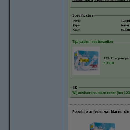
Uiteraard ook op deze 123inkt huismerk to
Specificaties
Merk:
123in
Type:
toner
Kleur:
cyaan
Tip: papier meebestellen
123inkt kopieerpa
€ 33,50
Tip
Wij adviseren u deze toner (het 123
Populaire artikelen van klanten die