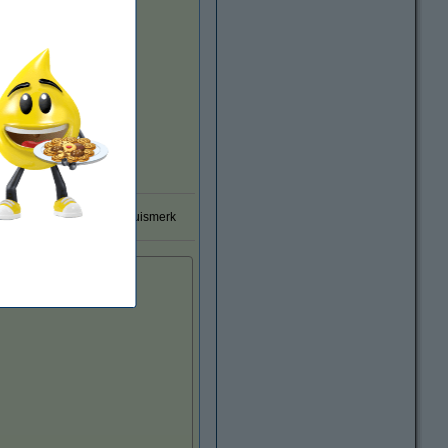
0% garantie op 123inkt huismerk