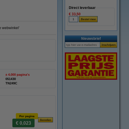
Direct leverbaar
€ 33,50
te webwinkel'
Nieuwsbrief
± 4.000 pagina's
051430
TN249C
Per pagina
€ 0,023