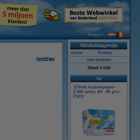
Inloggen
Winkelwagentje
Aantal
Product
Geen producten
Totaal:
€ 0,00
Tip!
123inkt kopieerpapier -
2.500 vellen A4 - 80 g/m²
FSC®