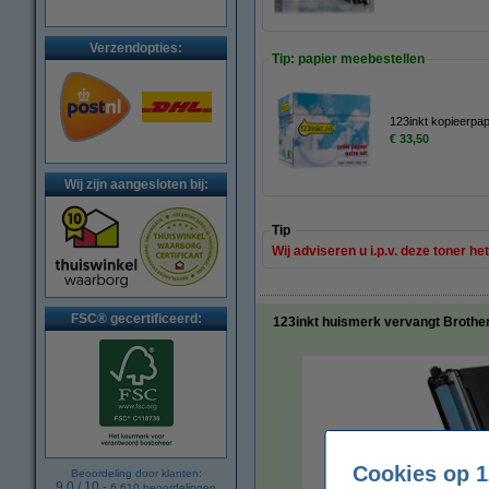
Verzendopties:
Tip: papier meebestellen
123inkt kopieerpa
€ 33,50
Wij zijn aangesloten bij:
Tip
Wij adviseren u i.p.v. deze toner h
FSC® gecertificeerd:
123inkt huismerk vervangt Brother
Cookies op 1
Beoordeling door klanten:
9.0
/
10
-
6.610
beoordelingen