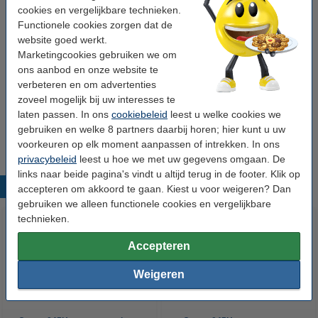
cookies en vergelijkbare technieken.
Functionele cookies zorgen dat de
Tip: papier meebestellen
website goed werkt.
123inkt kopieerpapier 1 doos van 2.500 vel A4 -
Marketingcookies gebruiken we om
80 grams FSC® Mix Credit
ons aanbod en onze website te
€ 33,50
verbeteren en om advertenties
zoveel mogelijk bij uw interesses te
Tip
laten passen. In ons
cookiebeleid
leest u welke cookies we
Wij adviseren u deze toner (het 123inkt huismerk) te nemen i.p.v. de
gebruiken en welke 8 partners daarbij horen; hier kunt u uw
Canon-uitvoering.
voorkeuren op elk moment aanpassen of intrekken. In ons
privacybeleid
leest u hoe we met uw gegevens omgaan. De
links naar beide pagina's vindt u altijd terug in de footer. Klik op
Populaire producten
accepteren om akkoord te gaan. Kiest u voor weigeren? Dan
gebruiken we alleen functionele cookies en vergelijkbare
technieken.
Accepteren
Weigeren