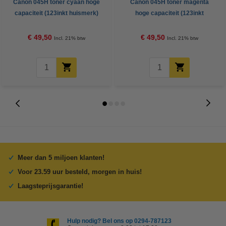
Canon 045H toner cyaan hoge
Canon 045H toner magenta
capaciteit (123inkt huismerk)
hoge capaciteit (123inkt
huismerk)
€ 49,50
€ 49,50
Incl. 21% btw
Incl. 21% btw
Meer dan 5 miljoen klanten!
Voor 23.59 uur besteld, morgen in huis!
Laagsteprijsgarantie!
Hulp nodig? Bel ons op 0294-787123