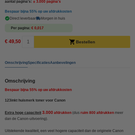
aantal pagina's:
± 3.000 pagina's
Bespaar bijna
55%
op uw afdrukkosten
Direct leverbaar
Morgen in huis
Per pagina
€ 0,017
€ 49,50
Bestellen
Omschrijving
Specificaties
Aanbevelingen
Omschrijving
Bespaar bijna
55%
op uw afdrukkosten
123inkt huismerk toner voor Canon
3.000
Extra hoge capaciteit
afdrukken
(dus
ruim 800 afdrukken
meer
dan de Canon-uitvoering).
Uitstekende kwaliteit, een veel hogere capaciteit dan de originele Canon