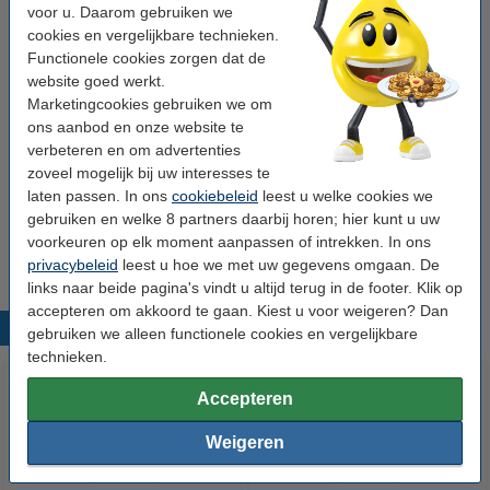
voor u. Daarom gebruiken we
Nummer:
1252C002
cookies en vergelijkbare technieken.
Functionele cookies zorgen dat de
website goed werkt.
Tip: papier meebestellen
Marketingcookies gebruiken we om
123inkt kopieerpapier 1 doos van 2.500 vel A4 -
ons aanbod en onze website te
80 grams FSC® Mix Credit
verbeteren en om advertenties
€ 33,50
zoveel mogelijk bij uw interesses te
laten passen. In ons
cookiebeleid
leest u welke cookies we
Tip
gebruiken en welke 8 partners daarbij horen; hier kunt u uw
Wij adviseren u deze toner (het 123inkt huismerk) te nemen i.p.v. de
voorkeuren op elk moment aanpassen of intrekken. In ons
Canon-uitvoering.
privacybeleid
leest u hoe we met uw gegevens omgaan. De
links naar beide pagina's vindt u altijd terug in de footer. Klik op
accepteren om akkoord te gaan. Kiest u voor weigeren? Dan
Populaire producten
gebruiken we alleen functionele cookies en vergelijkbare
technieken.
Accepteren
Weigeren