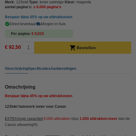
Merk:
123inkt
Type:
toner cartridge
Kleur:
magenta
aantal pagina's:
± 6.000 pagina's
Bespaar bijna
45%
op uw afdrukkosten
Direct leverbaar
Morgen in huis
Per pagina
€ 0,015
€ 92,50
Bestellen
Omschrijving
Specificaties
Aanbevelingen
Omschrijving
Bespaar bijna
45%
op uw afdrukkosten
123inkt huismerk toner voor Canon
EXTRA hoge capaciteit
6.000 afdrukken
(dus
1.000 afdrukken meer
dan de
Canon uitvoering!!!).