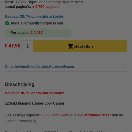
Merk:
123inkt
Type:
toner cartridge
Kleur:
zwart
aantal pagina's:
± 2.750 pagina's
Bespaar
38,7%
op uw afdrukkosten
Direct leverbaar
Morgen in huis
Per pagina
€ 0,017
€ 47,50
Bestellen
Omschrijving
Specificaties
Aanbevelingen
Omschrijving
Bespaar
38,7%
op uw afdrukkosten
123inkt huismerk toner voor Canon
EXTRA hoge capaciteit
2.750 afdrukken
(dus
250 afdrukken meer
dan de
Canon uitvoering!!!).