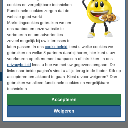
cookies en vergelijkbare technieken.
Functionele cookies zorgen dat de
Tip: papier meebestellen
website goed werkt.
123inkt kopieerpapier 1 doos van 2.500 vel A4 -
Marketingcookies gebruiken we om
80 grams FSC® Mix Credit
ons aanbod en onze website te
€ 33,50
verbeteren en om advertenties
zoveel mogelijk bij uw interesses te
Tip
laten passen. In ons
cookiebeleid
leest u welke cookies we
Wij adviseren u deze toner (het 123inkt huismerk) te nemen i.p.v. de
gebruiken en welke 8 partners daarbij horen; hier kunt u uw
Canon-uitvoering.
voorkeuren op elk moment aanpassen of intrekken. In ons
privacybeleid
leest u hoe we met uw gegevens omgaan. De
links naar beide pagina's vindt u altijd terug in de footer. Klik op
Populaire producten
accepteren om akkoord te gaan. Kiest u voor weigeren? Dan
gebruiken we alleen functionele cookies en vergelijkbare
technieken.
Accepteren
Weigeren