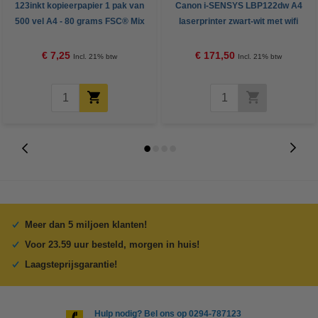
123inkt kopieerpapier 1 pak van
Canon i-SENSYS LBP122dw A4
500 vel A4 - 80 grams FSC® Mix
laserprinter zwart-wit met wifi
Credit
€ 7,25
€ 171,50
Incl. 21% btw
Incl. 21% btw
Meer dan 5 miljoen klanten!
Voor 23.59 uur besteld, morgen in huis!
Laagsteprijsgarantie!
Hulp nodig? Bel ons op 0294-787123