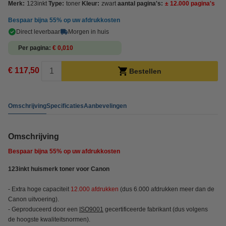
Merk:
123inkt
Type:
toner
Kleur:
zwart
aantal pagina's:
± 12.000 pagina's
Bespaar bijna
55%
op uw afdrukkosten
Direct leverbaar
Morgen in huis
Per pagina
€ 0,010
€ 117,50
Bestellen
Omschrijving
Specificaties
Aanbevelingen
Omschrijving
Bespaar bijna
55%
op uw afdrukkosten
123inkt huismerk toner voor Canon
- Extra hoge capaciteit
12
.000 afdrukken
(dus 6.000 afdrukken meer dan de
Canon uitvoering).
- Geproduceerd door een
ISO9001
gecertificeerde fabrikant (dus volgens
de hoogste kwaliteitsnormen).