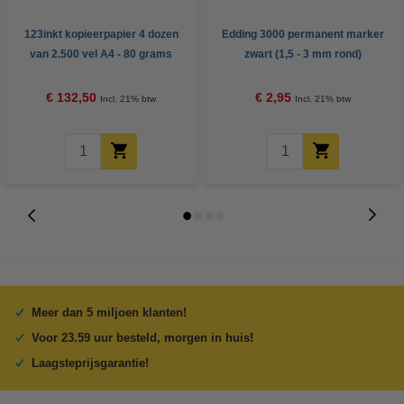
123inkt kopieerpapier 4 dozen
Edding 3000 permanent marker
van 2.500 vel A4 - 80 grams
zwart (1,5 - 3 mm rond)
FSC® Mix Credit
€ 132,50
€ 2,95
Incl. 21% btw
Incl. 21% btw
Meer dan 5 miljoen klanten!
Voor 23.59 uur besteld, morgen in huis!
Laagsteprijsgarantie!