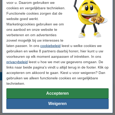
voor u. Daarom gebruiken we
Nummer:
0917B002AA
cookies en vergelijkbare technieken.
Functionele cookies zorgen dat de
website goed werkt.
Tip: papier meebestellen
Marketingcookies gebruiken we om
123inkt kopieerpapier 1 doos van 2.500 vel A4 -
ons aanbod en onze website te
80 grams FSC® Mix Credit
verbeteren en om advertenties
€ 33,50
zoveel mogelijk bij uw interesses te
laten passen. In ons
cookiebeleid
leest u welke cookies we
Tip
gebruiken en welke 8 partners daarbij horen; hier kunt u uw
Wij adviseren u deze toner (het 123inkt huismerk) te nemen i.p.v. de
voorkeuren op elk moment aanpassen of intrekken. In ons
Canon-uitvoering.
privacybeleid
leest u hoe we met uw gegevens omgaan. De
links naar beide pagina's vindt u altijd terug in de footer. Klik op
accepteren om akkoord te gaan. Kiest u voor weigeren? Dan
Populaire producten
gebruiken we alleen functionele cookies en vergelijkbare
technieken.
Accepteren
Weigeren