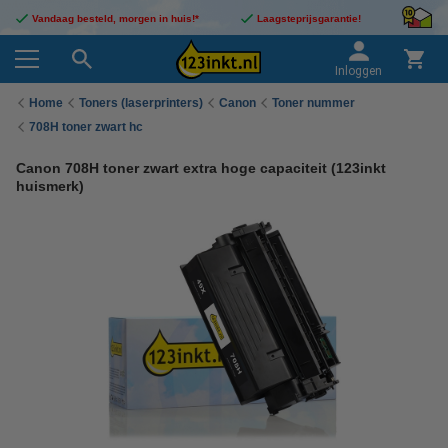
Vandaag besteld, morgen in huis!*
Laagsteprijsgarantie!
Inloggen
Home
Toners (laserprinters)
Canon
Toner nummer
708H toner zwart hc
Canon 708H toner zwart extra hoge capaciteit (123inkt
huismerk)