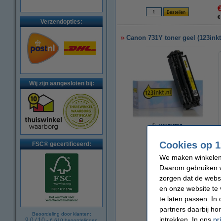
€
Verzendopties:
Canon 731Y toner geel (123ink
Wij zijn aangesloten bij:
vergroten
Cookies op 1
FSC® gecertificeerd:
We maken winkelen b
Daarom gebruiken w
zorgen dat de webs
en onze website te 
te laten passen. In
partners daarbij ho
Beoordeling door klanten:
intrekken. In ons
pr
9.0
/
10
-
Per pagina
6.610
beoordelingen