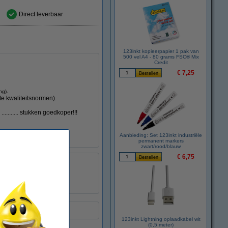
Direct leverbaar
123inkt kopieerpapier 1 pak van
500 vel A4 - 80 grams FSC® Mix
Credit
€ 7,25
.
ng)
te kwaliteitsnormen).
......... stukken goedkoper!!!
Aanbieding: Set 123inkt industriële
permanent markers
zwart/rood/blauw
€ 6,75
123inkt
-
:
032225
6269B002
voering.
123inkt Lightning oplaadkabel wit
(0,5 meter)