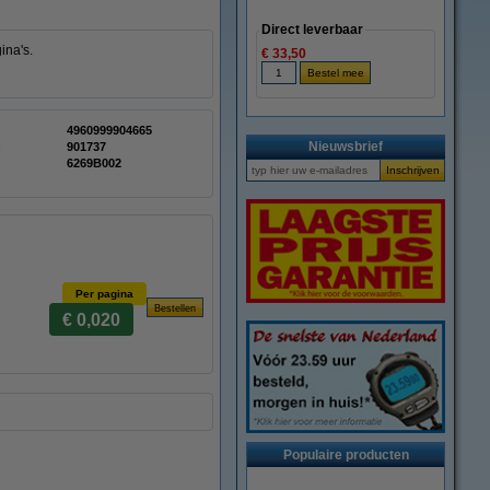
Direct leverbaar
ina's.
€ 33,50
4960999904665
Nieuwsbrief
:
901737
6269B002
Per pagina
€ 0,020
Populaire producten