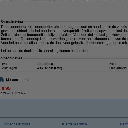
Omschrijving
Deze tonerdoek trekt tonerpoeder als een magneet aan en houdt het in de vezels va
gewone stofdoek, die het poeder alleen verspreidt of zelfs doet opwaaien, laat de
Zelfs de kleinste tonerdeeltjes blijven plakken. Voorkom dat het lastig te verwij
terechtkomt. De tonerlap kan ook worden gebruikt voor het schoonmaken van de b
Voor het beste resultaat dient u de doek voor gebruik in beide richtingen op te rek
Let op: laat de doek niet in aanraking komen met de drum
Specificaties
Type:
tonerdoek
Kleur:
Afmetingen:
43 x 32 cm (LxB)
Ons artikelnr
Morgen in huis
€ 0,95
 0,79 excl. 21% btw
Toner cartridges
Klantenservice
Bedr