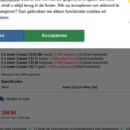
Morgen in huis
vindt u altijd terug in de footer. Klik op accepteren om akkoord te
weigeren? Dan gebruiken we alleen functionele cookies en
€ 39,50
ieken.
 32,64 excl. 21% btw
1C, 731M, 731Y zwart + 3 kleuren (123inkt huismerk)
en
Accepteren
Winstpakker
Complete set 123inkt huismerk toners voor Canon:
1 x toner Canon 731H BK
zwart:
2.750 pagina's
(123inkt huismerk)
1 x toner Canon 731 C
cyaan:
2.000 pagina's
(123inkt huismerk)
1 x toner Canon 731 M
magenta:
2.000 pagina's
(123inkt huismerk)
1 x toner Canon 731 Y
geel:
2.000 pagina's
(123inkt huismerk)
Uiteraard met 100% garantie.
Specificaties
Kleur:
zwart (1x) en kleur (3x)
Morgen in huis
€ 159,50
 131,82 excl. 21% btw
en over huismerk
123inkt de populairste huismerktoners van Nederland
10