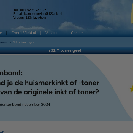
Telefoon: 0294-787123
E-mail:
klantenservice@123inkt.nl
Vragen:
123inkt.nl/help
te
Over 123inkt.nl
Vacatures
Contact
nummer
731 Y toner geel
731 Y toner geel
el)