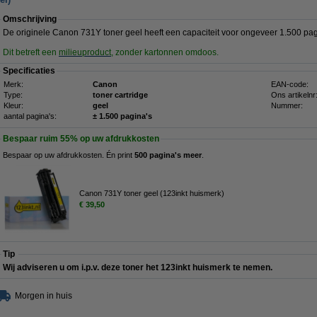
Omschrijving
De originele Canon 731Y toner geel heeft een capaciteit voor ongeveer 1.500 pag
Dit betreft een
milieuproduct
, zonder kartonnen omdoos.
Specificaties
Merk:
Canon
EAN-code:
Type:
toner cartridge
Ons artikelnr
Kleur:
geel
Nummer:
aantal pagina's:
± 1.500 pagina's
Bespaar ruim
55%
op uw afdrukkosten
Bespaar op uw afdrukkosten. Én print
500 pagina's meer
.
Canon 731Y toner geel (123inkt huismerk)
€ 39,50
Tip
Wij adviseren u om i.p.v. deze toner het 123inkt huismerk te nemen.
Morgen in huis