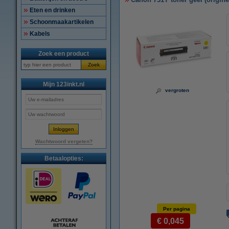
Eten en drinken
Schoonmaakartikelen
Kabels
Zoek een product
Zoek
Mijn 123inkt.nl
vergroten
Wachtwoord vergeten?
Betaalopties:
Per pagina
€ 0,045