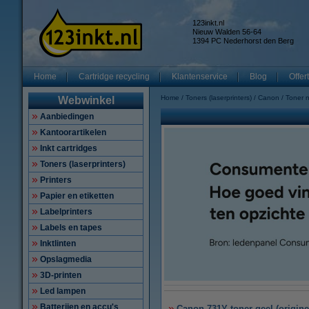
123inkt.nl
Nieuw Walden 56-64
1394 PC Nederhorst den Berg
Home
Cartridge recycling
Klantenservice
Blog
Offer
Home
Toners (laserprinters)
Canon
Toner 
Webwinkel
Aanbiedingen
Kantoorartikelen
Inkt cartridges
Toners (laserprinters)
Printers
Papier en etiketten
Labelprinters
Labels en tapes
Inktlinten
Opslagmedia
3D-printen
Led lampen
Batterijen en accu's
Canon 731Y toner geel (origine