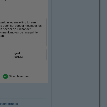
st. In tegenstelling tot een
ze doek het poeder niet meer los.
deren poeder op uw handen
innenkant van de laserprinter.
ken.
geel
:
999058
Direct leverbaar
ijfsinformatie