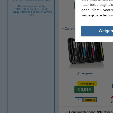
naar beide pagina's 
€ 0,020
This site is protected by
reCAPTCHA and the Google
gaan. Kiest u voor 
Privacy Policy
and
Terms of Service
vergelijkbare techn
apply.
€
Canon aanbieding: 731H BK, 73
Weiger
vergroten
Per pagina
€ 0,018
€
Consumentenbond: 9/10 tevred