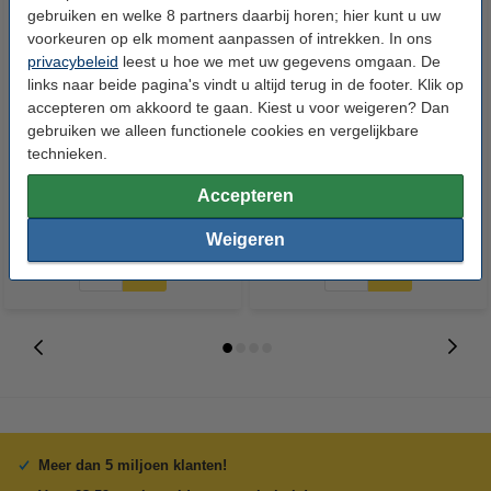
gebruiken en welke 8 partners daarbij horen; hier kunt u uw
voorkeuren op elk moment aanpassen of intrekken. In ons
privacybeleid
leest u hoe we met uw gegevens omgaan. De
links naar beide pagina's vindt u altijd terug in de footer. Klik op
accepteren om akkoord te gaan. Kiest u voor weigeren? Dan
Canon C-EXV 17 BK toner zwart
Canon C-EXV 17 C toner cyaan
gebruiken we alleen functionele cookies en vergelijkbare
(origineel)
(origineel)
technieken.
Accepteren
€ 57,50
€ 152,50
Incl. 21% btw
Incl. 21% btw
Weigeren
Meer dan 5 miljoen klanten!