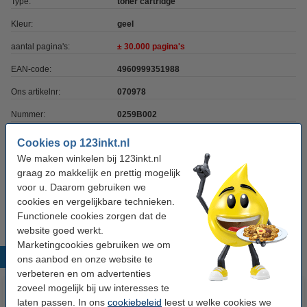
Type:
toner cartridge
Kleur:
geel
aantal pagina's:
± 30.000 pagina's
EAN-code:
4960999351988
Ons artikelnr:
070978
Nummer:
0259B002
Cookies op 123inkt.nl
Tip: papier meebestellen
We maken winkelen bij 123inkt.nl
graag zo makkelijk en prettig mogelijk
123inkt kopieerpapier 1 doos van 2.500 vel A4 -
voor u. Daarom gebruiken we
80 grams FSC® Mix Credit
€ 33,50
cookies en vergelijkbare technieken.
Functionele cookies zorgen dat de
website goed werkt.
Marketingcookies gebruiken we om
Populaire producten
ons aanbod en onze website te
verbeteren en om advertenties
zoveel mogelijk bij uw interesses te
laten passen. In ons
cookiebeleid
leest u welke cookies we