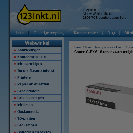
123inkt.nl
Nieuw Walden 56-64
1394 PC Nederhorst den Berg
Home
Cartridge recycling
Klantenservice
Blog
Offer
Webwinkel
Home
Toners (laserprinters)
Canon
Ton
Aanbiedingen
Canon C-EXV 18 toner zwart (origin
Kantoorartikelen
Inkt cartridges
Toners (laserprinters)
Printers
Papier en etiketten
Labelprinters
Labels en tapes
Inktlinten
Opslagmedia
3D-printen
Led lampen
Batterijen en accu's