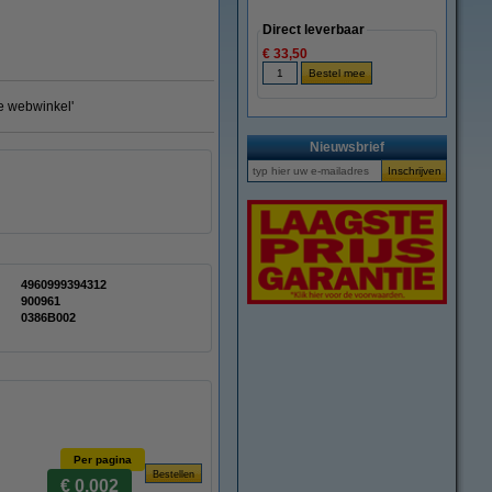
Direct leverbaar
€ 33,50
te webwinkel'
Nieuwsbrief
4960999394312
900961
0386B002
Per pagina
€ 0,002