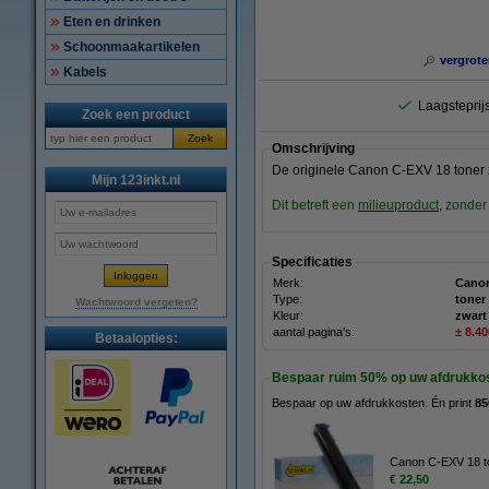
Eten en drinken
Schoonmaakartikelen
vergrote
Kabels
Laagsteprijs
Zoek een product
Zoek
Omschrijving
De originele Canon C-EXV 18 toner z
Mijn 123inkt.nl
Dit betreft een
milieuproduct
, zonde
Specificaties
Merk:
Cano
Type:
toner
Wachtwoord vergeten?
Kleur:
zwart
aantal pagina's:
± 8.4
Betaalopties:
Bespaar ruim
50%
op uw afdrukko
Bespaar op uw afdrukkosten. Én print
85
Canon C-EXV 18 to
€ 22,50