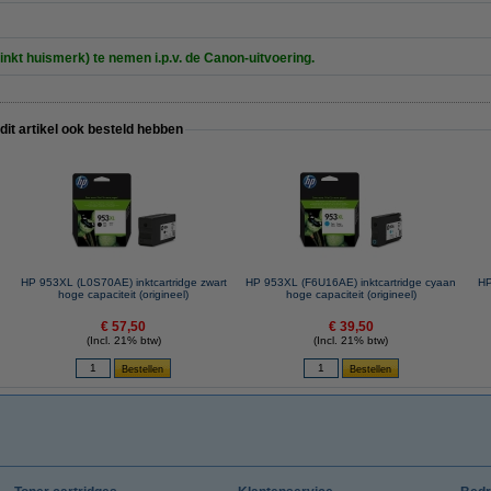
inkt huismerk) te nemen i.p.v. de Canon-uitvoering.
 dit artikel ook besteld hebben
HP 953XL (L0S70AE) inktcartridge zwart
HP 953XL (F6U16AE) inktcartridge cyaan
HP
hoge capaciteit (origineel)
hoge capaciteit (origineel)
€ 57,50
€ 39,50
(Incl. 21% btw)
(Incl. 21% btw)