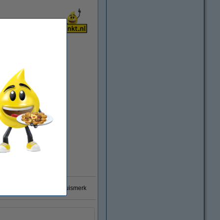
0% garantie op 123inkt huismerk