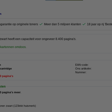
n
garantie op originele toners
Meer dan 5 miljoen klanten
18 jaar op rij 'Bes
wart heeft een capaciteit voor ongeveer 8.400 pagina's.
r kartonnen omdoos.
n
EAN-code:
 cartridge
Ons artikelnr:
Nummer:
00 pagina's
sten
0 pagina's meer
.
ner zwart (123inkt huismerk)