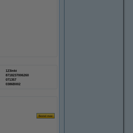
123inkt
8718237006260
071357
0386B002