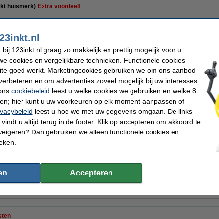
nkt huismerk)
Extra voordeel!
23inkt.nl
ij 123inkt.nl graag zo makkelijk en prettig mogelijk voor u.
e cookies en vergelijkbare technieken. Functionele cookies
€ 22,50
Per pagina
ite goed werkt. Marketingcookies gebruiken we om ons aanbod
€ 18,60 excl. 21% btw
€ 0,002
verbeteren en om advertenties zoveel mogelijk bij uw interesses
 ons
cookiebeleid
leest u welke cookies we gebruiken en welke 8
Direct leverbaar
ren; hier kunt u uw voorkeuren op elk moment aanpassen of
ivacybeleid
leest u hoe we met uw gegevens omgaan. De links
Maandag in huis
vindt u altijd terug in de footer. Klik op accepteren om akkoord te
weigeren? Dan gebruiken we alleen functionele cookies en
Bestellen
ieken.
n
en
Accepteren
ktoners van Nederland
Consumentenbond: 9/10 tevreden over huismerk
10
sten