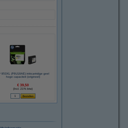
 953XL (F6U18AE) inktcartridge geel
hoge capaciteit (origineel)
€ 39,50
(Incl. 21% btw)