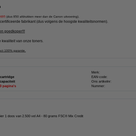
n
kken
.
(dus 850 afdrukken meer dan de Canon uitvoering)
ertificeerde fabrikant (dus volgens de hoogste kwaliteitsnormen).
en goedkoper!!!
 kwaliteit van onze toners.
uct 100% garantie.
Merk:
 cartridge
EAN-code:
capaciteit
Ons artikelnr:
50 pagina's
Nummer:
pier 1 doos van 2.500 vel A4 - 80 grams FSC® Mix Credit