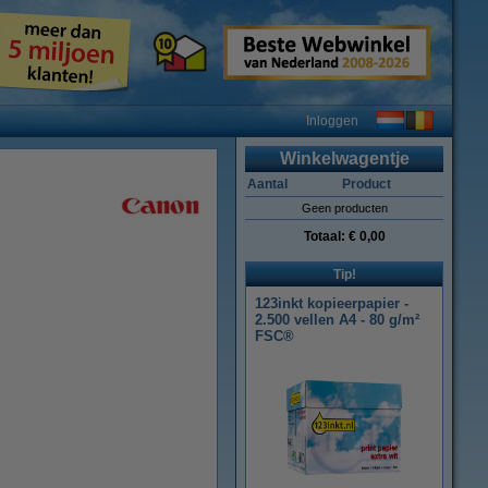
Inloggen
Winkelwagentje
Aantal
Product
Geen producten
Totaal:
€ 0,00
Tip!
123inkt kopieerpapier -
2.500 vellen A4 - 80 g/m²
FSC®