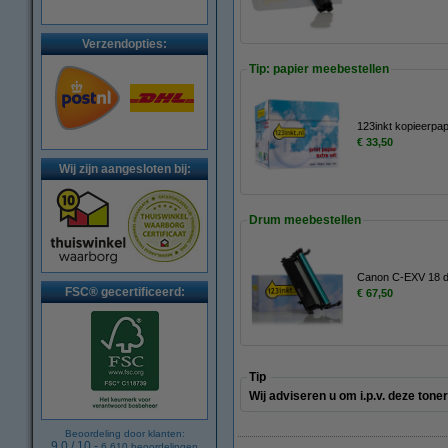
Verzendopties:
Tip: papier meebestellen
123inkt kopieerpa
€ 33,50
Wij zijn aangesloten bij:
Drum meebestellen
Canon C-EXV 18 d
FSC® gecertificeerd:
€ 67,50
Tip
Wij adviseren u om i.p.v. deze ton
Beoordeling door klanten:
9.0
/
10
-
6.610
beoordelingen