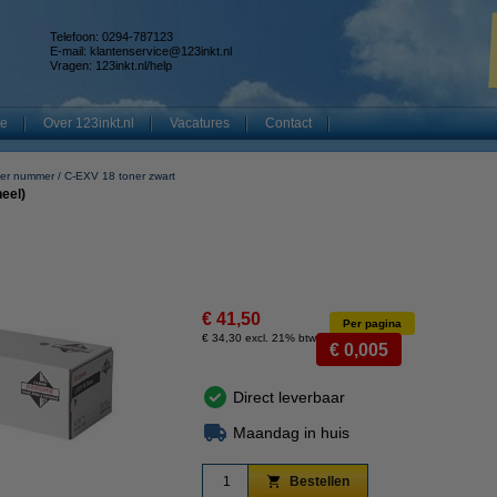
Telefoon: 0294-787123
E-mail:
klantenservice@123inkt.nl
Vragen:
123inkt.nl/help
te
Over 123inkt.nl
Vacatures
Contact
er nummer
C-EXV 18 toner zwart
eel)
€ 41,50
Per pagina
€ 34,30 excl. 21% btw
€ 0,005
Direct leverbaar
Maandag in huis
Bestellen