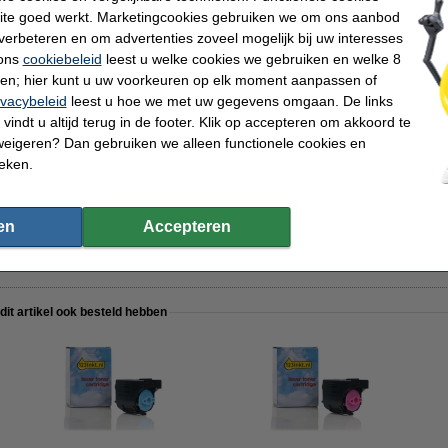
capaciteit
Ons artikelnr:
ite goed werkt. Marketingcookies gebruiken we om ons aanbod
500 pagina's
Nummer:
verbeteren en om advertenties zoveel mogelijk bij uw interesses
 ons
cookiebeleid
leest u welke cookies we gebruiken en welke 8
ren; hier kunt u uw voorkeuren op elk moment aanpassen of
ivacybeleid
leest u hoe we met uw gegevens omgaan. De links
vindt u altijd terug in de footer. Klik op accepteren om akkoord te
pier 1 doos van 2.500 vel A4 - 80 grams FSC® Mix Credit
weigeren? Dan gebruiken we alleen functionele cookies en
ieken.
en
Accepteren
inkt huismerk) te nemen i.p.v. de Canon-uitvoering.
 dit artikel ook besteld hebben