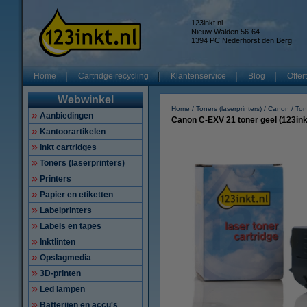
123inkt.nl
Nieuw Walden 56-64
1394 PC Nederhorst den Berg
Home
Cartridge recycling
Klantenservice
Blog
Offer
Webwinkel
Home
Toners (laserprinters)
Canon
Ton
Aanbiedingen
Canon C-EXV 21 toner geel (123ink
Kantoorartikelen
Inkt cartridges
Toners (laserprinters)
Printers
Papier en etiketten
Labelprinters
Labels en tapes
Inktlinten
Opslagmedia
3D-printen
Led lampen
Batterijen en accu's