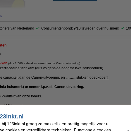
n
ktoners van Nederland
Consumentenbond: 9/10 tevreden over huismerk
10
sten
n
ukken
.
(dus 1.500 afdrukken meer dan de Canon uitvoering)
ertificeerde fabrikant (dus volgens de hoogste kwaliteitsnormen).
 capaciteit dan de Canon-uitvoering, en ...........
stukken goedkoper!!!
inkt huismerk) te nemen i.p.v. de Canon-uitvoering.
 kwaliteit van onze toners.
uct 100% garantie.
23inkt.nl
ij 123inkt.nl graag zo makkelijk en prettig mogelijk voor u.
Merk:
e cookies en vergelijkbare technieken. Functionele cookies
 cartridge
EAN-code: