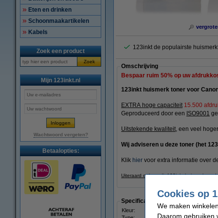
Eten en drinken
Schoonmaakartikelen
vergrote
Kabels
123inkt de populairste huismer
Zoek een product
Zoek
Omschrijving
Bespaar ruim
50%
op uw afdrukko
Mijn 123inkt.nl
123inkt huismerk toner voor Cano
EXTRA hoge capaciteit
15.500 afdr
Geproduceerd door een
ISO9001
gec
Uitstekende kwaliteit
, een veel hogere
Wachtwoord vergeten?
Wij adviseren u deze toner (het 123
Betaalopties:
Klik
hier
voor extra informatie over de
Uiteraard ook op dit 123inkt huismerk prod
Cookies op 1
Specificaties
We maken winkelen b
Kleur:
geel
Daarom gebruiken w
Type:
toner