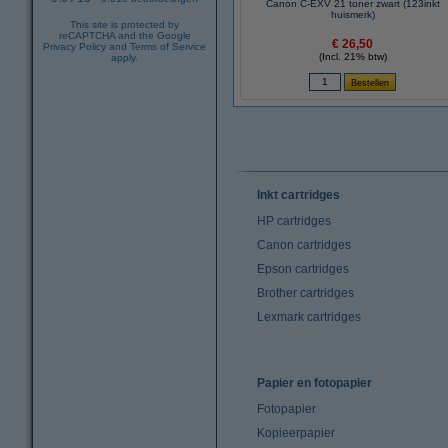
Canon C-EXV 21 toner zwart (123inkt
huismerk)
This site is protected by
reCAPTCHA and the Google
€ 26,50
Privacy Policy
and
Terms of Service
(Incl. 21% btw)
apply.
Inkt cartridges
HP cartridges
Canon cartridges
Epson cartridges
Brother cartridges
Lexmark cartridges
Papier en fotopapier
Fotopapier
Kopieerpapier