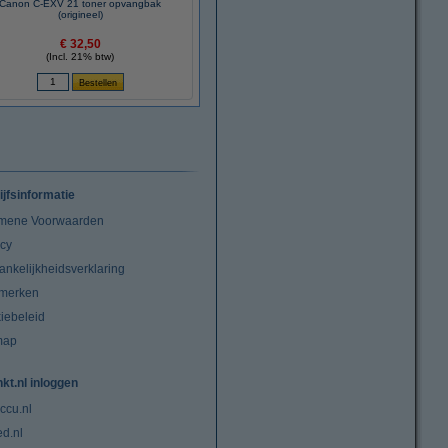
Canon C-EXV 21 toner opvangbak
(origineel)
€ 32,50
(Incl. 21% btw)
ijfsinformatie
mene Voorwaarden
acy
ankelijkheidsverklaring
merken
iebeleid
map
nkt.nl inloggen
ccu.nl
ed.nl