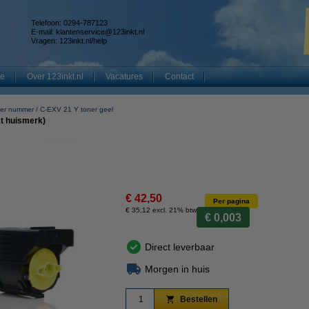
Telefoon: 0294-787123
E-mail:
klantenservice@123inkt.nl
Vragen:
123inkt.nl/help
te
Over 123inkt.nl
Vacatures
Contact
er nummer
C-EXV 21 Y toner geel
t huismerk)
€ 42,50
Per pagina
€ 35,12 excl. 21% btw
€ 0,003
Direct leverbaar
Morgen in huis
Bestellen