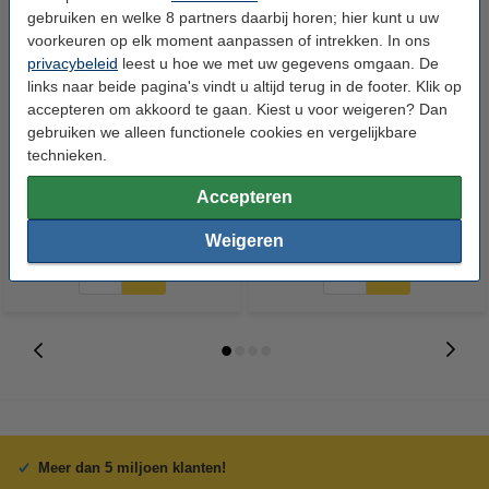
gebruiken en welke 8 partners daarbij horen; hier kunt u uw
voorkeuren op elk moment aanpassen of intrekken. In ons
privacybeleid
leest u hoe we met uw gegevens omgaan. De
links naar beide pagina's vindt u altijd terug in de footer. Klik op
accepteren om akkoord te gaan. Kiest u voor weigeren? Dan
gebruiken we alleen functionele cookies en vergelijkbare
Canon C-EXV 26 BK toner zwart
Canon C-EXV 26 C toner cyaan
technieken.
(origineel)
(origineel)
Accepteren
€ 86,50
€ 97,50
Incl. 21% btw
Incl. 21% btw
Weigeren
Meer dan 5 miljoen klanten!