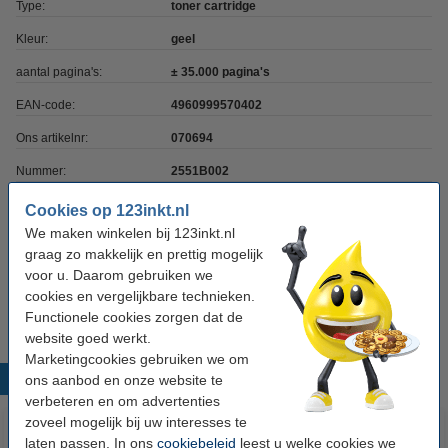
Type:
toner cartridge
Kleur:
geel
aantal pagina's:
± 35.000 pagina's
EAN-code:
4960999570402
Ons artikelnr:
070694
Nummer:
2551B002
Cookies op 123inkt.nl
Tip: papier meebestellen
We maken winkelen bij 123inkt.nl
graag zo makkelijk en prettig mogelijk
123inkt kopieerpapier 1 doos van 2.500 vel A4 -
voor u. Daarom gebruiken we
80 grams FSC® Mix Credit
€ 33,50
cookies en vergelijkbare technieken.
Functionele cookies zorgen dat de
website goed werkt.
Marketingcookies gebruiken we om
Populaire producten
ons aanbod en onze website te
verbeteren en om advertenties
zoveel mogelijk bij uw interesses te
laten passen. In ons
cookiebeleid
leest u welke cookies we