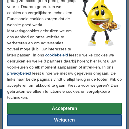
graag zo makkelijk en prettig mogelijk
Ons artikelnr:
070763
voor u. Daarom gebruiken we
Nummer:
3783B002
cookies en vergelijkbare technieken.
Functionele cookies zorgen dat de
website goed werkt.
Tip: papier meebestellen
Marketingcookies gebruiken we om
ons aanbod en onze website te
123inkt kopieerpapier 1 doos van 2.500 vel A4 -
verbeteren en om advertenties
80 grams FSC® Mix Credit
€ 33,50
zoveel mogelijk bij uw interesses te
laten passen. In ons
cookiebeleid
leest u welke cookies we
gebruiken en welke 8 partners daarbij horen; hier kunt u uw
Tip
Wij adviseren u deze toner (het 123inkt huismerk) te nemen i.p.v. de
voorkeuren op elk moment aanpassen of intrekken. In ons
Canon-uitvoering.
privacybeleid
leest u hoe we met uw gegevens omgaan. De
links naar beide pagina's vindt u altijd terug in de footer. Klik op
accepteren om akkoord te gaan. Kiest u voor weigeren? Dan
gebruiken we alleen functionele cookies en vergelijkbare
Populaire producten
technieken.
Accepteren
Weigeren