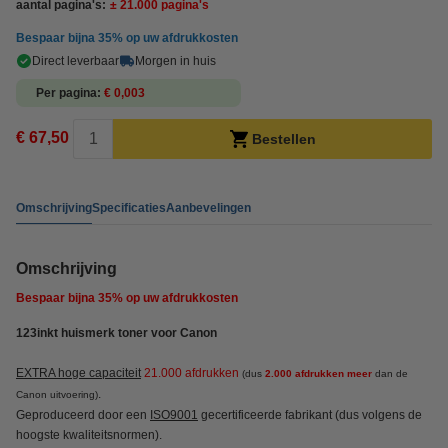
aantal pagina's:
± 21.000 pagina's
Bespaar bijna
35%
op uw afdrukkosten
Direct leverbaar
Morgen in huis
Per pagina
€ 0,003
€ 67,50
Bestellen
Omschrijving
Specificaties
Aanbevelingen
Omschrijving
Bespaar bijna
35%
op uw afdrukkosten
123inkt huismerk toner voor Canon
EXTRA hoge capaciteit
21.000 afdrukken
(dus
2.000 afdrukken
meer
dan de
.
Canon uitvoering)
Geproduceerd door een
ISO9001
gecertificeerde fabrikant (dus volgens de
hoogste kwaliteitsnormen).