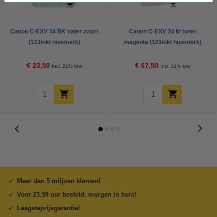
Canon C-EXV 34 BK toner zwart
Canon C-EXV 34 M toner
(123inkt huismerk)
magenta (123inkt huismerk)
€ 23,50
€ 67,50
Incl. 21% btw
Incl. 21% btw
Meer dan 5 miljoen klanten!
Voor 23.59 uur besteld, morgen in huis!
Laagsteprijsgarantie!