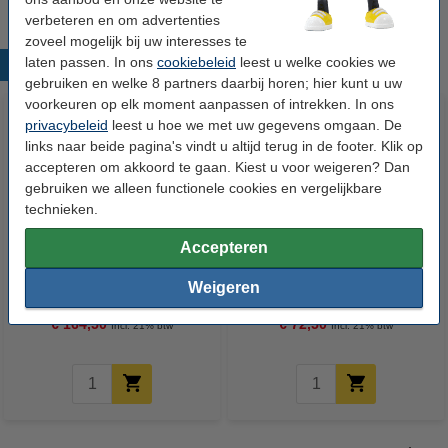
verbeteren en om advertenties
zoveel mogelijk bij uw interesses te
laten passen. In ons
cookiebeleid
leest u welke cookies we
Populaire producten
gebruiken en welke 8 partners daarbij horen; hier kunt u uw
voorkeuren op elk moment aanpassen of intrekken. In ons
privacybeleid
leest u hoe we met uw gegevens omgaan. De
links naar beide pagina's vindt u altijd terug in de footer. Klik op
accepteren om akkoord te gaan. Kiest u voor weigeren? Dan
gebruiken we alleen functionele cookies en vergelijkbare
technieken.
Accepteren
Canon aanbieding: C-EXV 47
Canon C-EXV 47 BK drum zwart
BK, C, M, Y zwart + 3 kleuren
(123inkt huismerk)
Weigeren
(123inkt huismerk)
€ 164,50
€ 72,50
Incl. 21% btw
Incl. 21% btw