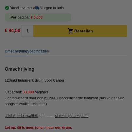
Direct leverbaar
Morgen in huis
Per pagina
€ 0,003
€ 94,50
Bestellen
Omschrijving
Specificaties
Omschrijving
123inkt huismerk drum voor Canon
Capaciteit:
33.000
pagina's
Geproduceerd door een
ISO9001
gecertificeerde fabrikant (dus volgens de
hoogste kwaliteitsnormen).
Uitstekende kwaliteit
, en ...........
stukken goedkoper!!!
Let op: dit is geen toner, maar een drum.