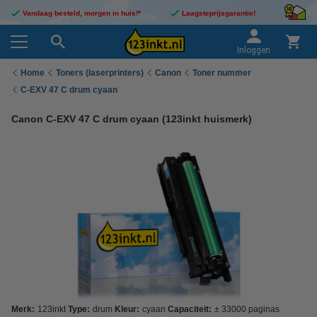
Vandaag besteld, morgen in huis!*
Laagsteprijsgarantie!
Inloggen
Home
Toners (laserprinters)
Canon
Toner nummer
C-EXV 47 C drum cyaan
Canon C-EXV 47 C drum cyaan (123inkt huismerk)
Merk:
123inkt
Type:
drum
Kleur:
cyaan
Capaciteit:
± 33000 paginas