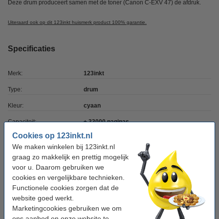
Deze drum produceert samen met de toner (Canon C-EXV 47) de afdruk.
Uiteraard ook op dit 123inkt huismerk product 100% garantie.
Specificaties
Merk:
123inkt
Type:
drum
Kleur:
cyaan
Capaciteit:
± 33000 paginas
Cookies op 123inkt.nl
EAN-code:
8718237074474
We maken winkelen bij 123inkt.nl
Ons artikelnr:
017221
graag zo makkelijk en prettig mogelijk
voor u. Daarom gebruiken we
Nummer:
C-EXV 47 C
cookies en vergelijkbare technieken.
Functionele cookies zorgen dat de
Tip
website goed werkt.
Wij adviseren u deze drum (het 123inkt huismerk) te nemen i.p.v. de
Marketingcookies gebruiken we om
Canon-uitvoering.
ons aanbod en onze website te