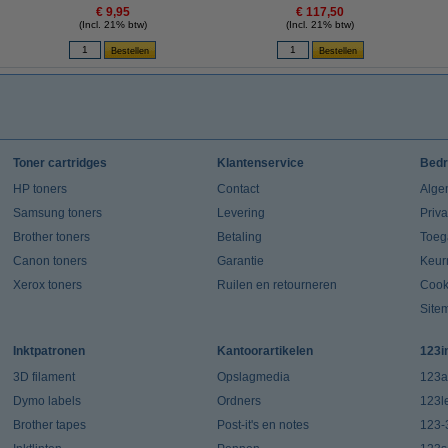
€ 9,95
€ 117,50
(Incl. 21% btw)
(Incl. 21% btw)
Toner cartridges
Klantenservice
Bedr
HP toners
Contact
Alge
Samsung toners
Levering
Priv
Brother toners
Betaling
Toeg
Canon toners
Garantie
Keur
Xerox toners
Ruilen en retourneren
Cook
Site
Inktpatronen
Kantoorartikelen
123i
3D filament
Opslagmedia
123a
Dymo labels
Ordners
123l
Brother tapes
Post-it's en notes
123-