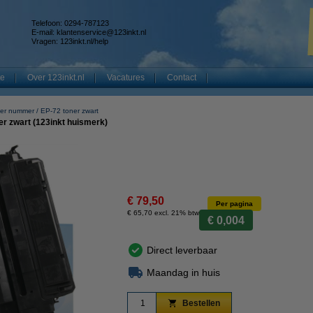
Telefoon: 0294-787123
E-mail:
klantenservice@123inkt.nl
Vragen:
123inkt.nl/help
te
Over 123inkt.nl
Vacatures
Contact
er nummer
EP-72 toner zwart
r zwart (123inkt huismerk)
€ 79,50
Per pagina
€ 65,70 excl. 21% btw
€ 0,004
Direct leverbaar
Maandag in huis
Bestellen