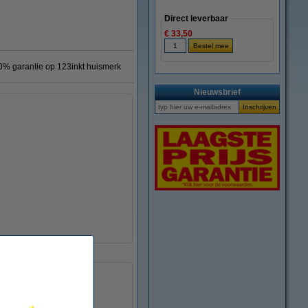
Direct leverbaar
€ 33,50
0% garantie op 123inkt huismerk
Nieuwsbrief
123inkt
-
032151
3845A003AA