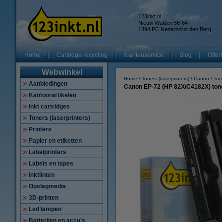
123inkt.nl
Nieuw Walden 56-64
1394 PC Nederhorst den Berg
Home
Cartridge recycling
Klantenservice
Blog
Offer
Webwinkel
Home
Toners (laserprinters)
Canon
Ton
Aanbiedingen
Canon EP-72 (HP 82X/C4182X) tone
Kantoorartikelen
Inkt cartridges
Toners (laserprinters)
Printers
Papier en etiketten
Labelprinters
Labels en tapes
Inktlinten
Opslagmedia
3D-printen
Led lampen
Batterijen en accu's