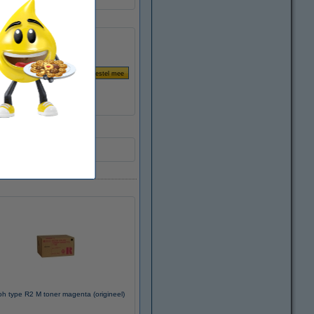
oh type R2 M toner magenta (origineel)