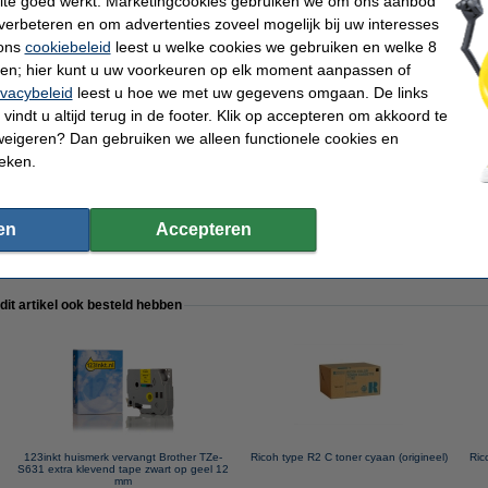
ite goed werkt. Marketingcookies gebruiken we om ons aanbod
verbeteren en om advertenties zoveel mogelijk bij uw interesses
 ons
cookiebeleid
leest u welke cookies we gebruiken en welke 8
ren; hier kunt u uw voorkeuren op elk moment aanpassen of
ivacybeleid
leest u hoe we met uw gegevens omgaan. De links
pier 1 doos van 2.500 vel A4 - 80 grams FSC® Mix Credit
vindt u altijd terug in de footer. Klik op accepteren om akkoord te
weigeren? Dan gebruiken we alleen functionele cookies en
ieken.
en
Accepteren
inkt huismerk) te nemen i.p.v. de Canon-uitvoering.
 dit artikel ook besteld hebben
123inkt huismerk vervangt Brother TZe-
Ricoh type R2 C toner cyaan (origineel)
Ric
S631 extra klevend tape zwart op geel 12
mm