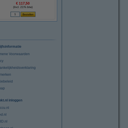
€ 117,50
(Incl. 21% btw)
ijfsinformatie
mene Voorwaarden
acy
ankelijkheidsverklaring
merken
iebeleid
map
nkt.nl inloggen
ccu.nl
ed.nl
3D.nl