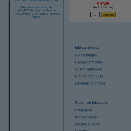
€ 47,50
This site is protected by
(Incl. 21% btw)
reCAPTCHA and the Google
Privacy Policy
and
Terms of Service
apply.
Inkt cartridges
HP cartridges
Canon cartridges
Epson cartridges
Brother cartridges
Lexmark cartridges
Papier en fotopapier
Fotopapier
Kopieerpapier
Double A Paper