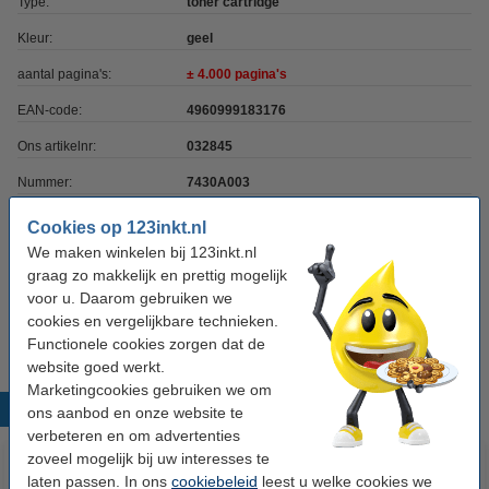
Type:
toner cartridge
Kleur:
geel
aantal pagina's:
± 4.000 pagina's
EAN-code:
4960999183176
Ons artikelnr:
032845
Nummer:
7430A003
Cookies op 123inkt.nl
Tip: papier meebestellen
We maken winkelen bij 123inkt.nl
graag zo makkelijk en prettig mogelijk
123inkt kopieerpapier 1 doos van 2.500 vel A4 -
voor u. Daarom gebruiken we
80 grams FSC® Mix Credit
€ 33,50
cookies en vergelijkbare technieken.
Functionele cookies zorgen dat de
website goed werkt.
Marketingcookies gebruiken we om
Populaire producten
ons aanbod en onze website te
verbeteren en om advertenties
zoveel mogelijk bij uw interesses te
laten passen. In ons
cookiebeleid
leest u welke cookies we