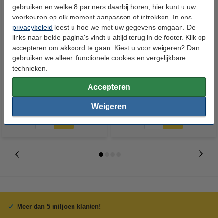
gebruiken en welke 8 partners daarbij horen; hier kunt u uw
voorkeuren op elk moment aanpassen of intrekken. In ons
privacybeleid
leest u hoe we met uw gegevens omgaan. De
links naar beide pagina's vindt u altijd terug in de footer. Klik op
accepteren om akkoord te gaan. Kiest u voor weigeren? Dan
Aanbieding: 123inkt huismerk
123inkt huismerk vervangt HP
gebruiken we alleen functionele cookies en vergelijkbare
set voor HP 125A: HP CB540A,
901XL (CC654AE) inktcartridge
technieken.
541A, 542A, 543A zwart + 3
zwart hoge capaciteit
Accepteren
kleuren
€ 194,50
€ 24,50
Incl. 21% btw
Incl. 21% btw
Weigeren
Meer dan 5 miljoen klanten!