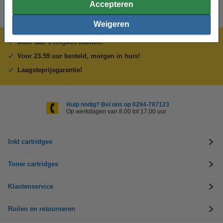
Accepteren
Weigeren
Meer dan 5 miljoen klanten!
Voor 23.59 uur besteld, morgen in huis!
Laagsteprijsgarantie!
Hulp nodig? Bel ons op 0294-787123
Op werkdagen van 8.00 tot 17.00 uur
Inkt cartridges
Toner cartridges
Klantenservice
Ruilen en retourneren