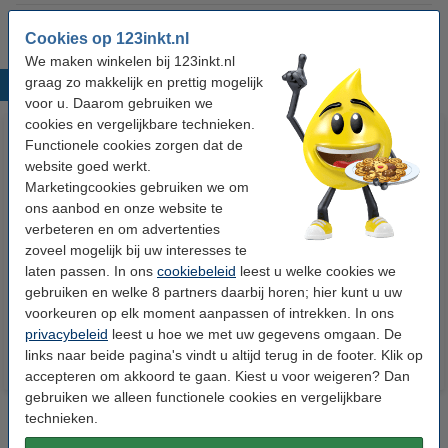
Cookies op 123inkt.nl
We maken winkelen bij 123inkt.nl
graag zo makkelijk en prettig mogelijk
Populaire producten
voor u. Daarom gebruiken we
cookies en vergelijkbare technieken.
Functionele cookies zorgen dat de
website goed werkt.
Marketingcookies gebruiken we om
ons aanbod en onze website te
verbeteren en om advertenties
zoveel mogelijk bij uw interesses te
laten passen. In ons
cookiebeleid
leest u welke cookies we
Canon Easy Photo Pack E-P100
Canon Easy Photo Pack E-
gebruiken en welke 8 partners daarbij horen; hier kunt u uw
postcard-size (origineel)
P25BW postcard-size zwart/wit
voorkeuren op elk moment aanpassen of intrekken. In ons
(origineel)
privacybeleid
leest u hoe we met uw gegevens omgaan. De
links naar beide pagina's vindt u altijd terug in de footer. Klik op
accepteren om akkoord te gaan. Kiest u voor weigeren? Dan
gebruiken we alleen functionele cookies en vergelijkbare
technieken.