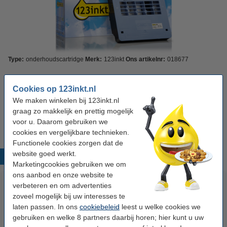
Type:
onderhoudscartridge
Merk:
123inkt
Ons artikelnr:
018677
Bekijk de specificaties en omschrijving
Cookies op 123inkt.nl
Direct leverbaar
Morgen in huis
We maken winkelen bij 123inkt.nl
graag zo makkelijk en prettig mogelijk
€ 34,50
Bestellen
voor u. Daarom gebruiken we
cookies en vergelijkbare technieken.
Functionele cookies zorgen dat de
website goed werkt.
Populaire producten
Marketingcookies gebruiken we om
ons aanbod en onze website te
verbeteren en om advertenties
zoveel mogelijk bij uw interesses te
laten passen. In ons
cookiebeleid
leest u welke cookies we
gebruiken en welke 8 partners daarbij horen; hier kunt u uw