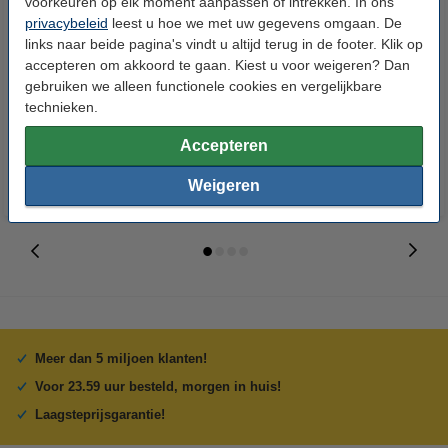
voorkeuren op elk moment aanpassen of intrekken. In ons
privacybeleid
leest u hoe we met uw gegevens omgaan. De
links naar beide pagina's vindt u altijd terug in de footer. Klik op
Canon PFI-107M inktcartridge
Canon PFI-107MBK
accepteren om akkoord te gaan. Kiest u voor weigeren? Dan
magenta (123inkt huismerk)
inktcartridge mat zwart (123inkt
gebruiken we alleen functionele cookies en vergelijkbare
huismerk)
technieken.
€ 42,50
€ 39,50
Incl. 21% btw
Incl. 21% btw
Accepteren
Weigeren
Meer dan 5 miljoen klanten!
Voor 23.59 uur besteld, morgen in huis!
Laagsteprijsgarantie!