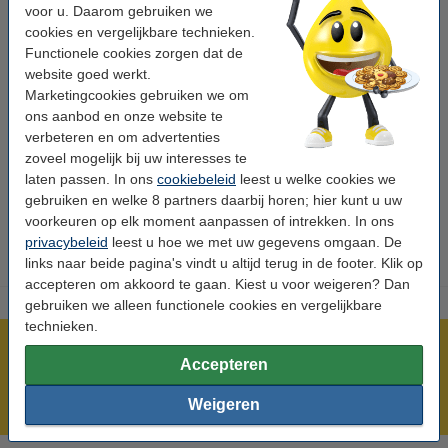
voor u. Daarom gebruiken we
EAN-code:
-
cookies en vergelijkbare technieken.
Functionele cookies zorgen dat de
Ons artikelnr:
071442
website goed werkt.
Nummer:
F411102000
Marketingcookies gebruiken we om
ons aanbod en onze website te
verbeteren en om advertenties
Tip: papier meebestellen
zoveel mogelijk bij uw interesses te
123inkt kopieerpapier 1 doos van 2.500 vel A4 -
laten passen. In ons
cookiebeleid
leest u welke cookies we
80 grams FSC® Mix Credit
gebruiken en welke 8 partners daarbij horen; hier kunt u uw
€ 33,50
voorkeuren op elk moment aanpassen of intrekken. In ons
privacybeleid
leest u hoe we met uw gegevens omgaan. De
links naar beide pagina's vindt u altijd terug in de footer. Klik op
accepteren om akkoord te gaan. Kiest u voor weigeren? Dan
gebruiken we alleen functionele cookies en vergelijkbare
technieken.
Meer dan 5 miljoen klanten!
Accepteren
Voor 23.59 uur besteld, morgen in huis!
Weigeren
Laagsteprijsgarantie!