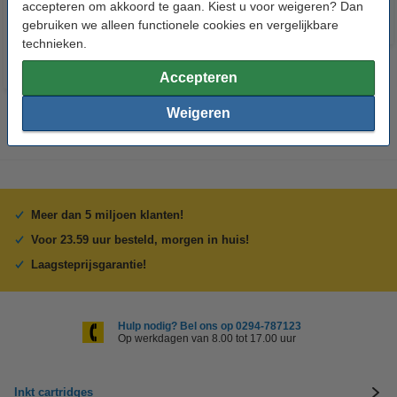
€ 60,50
accepteren om akkoord te gaan. Kiest u voor weigeren? Dan
Incl. 21% btw
gebruiken we alleen functionele cookies en vergelijkbare
technieken.
Accepteren
Weigeren
Meer dan 5 miljoen klanten!
Voor 23.59 uur besteld, morgen in huis!
Laagsteprijsgarantie!
Hulp nodig? Bel ons op 0294-787123
Op werkdagen van 8.00 tot 17.00 uur
Inkt cartridges