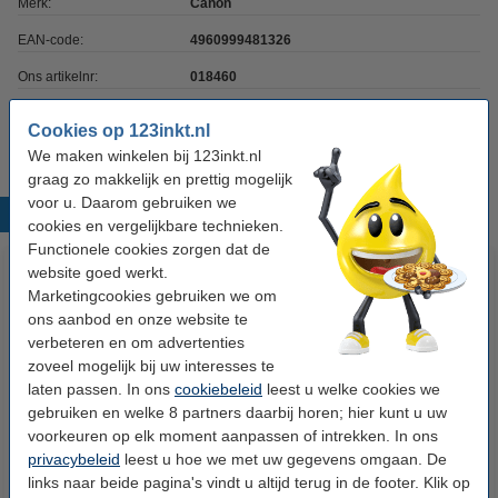
Merk:
Canon
EAN-code:
4960999481326
Ons artikelnr:
018460
Nummer:
2251B001AA
Cookies op 123inkt.nl
We maken winkelen bij 123inkt.nl
graag zo makkelijk en prettig mogelijk
voor u. Daarom gebruiken we
Populaire producten
cookies en vergelijkbare technieken.
Functionele cookies zorgen dat de
website goed werkt.
Marketingcookies gebruiken we om
ons aanbod en onze website te
verbeteren en om advertenties
zoveel mogelijk bij uw interesses te
laten passen. In ons
cookiebeleid
leest u welke cookies we
gebruiken en welke 8 partners daarbij horen; hier kunt u uw
Canon MC-16
Canon MC-07
voorkeuren op elk moment aanpassen of intrekken. In ons
onderhoudscartridge (origineel)
onderhoudscartridge (origineel)
privacybeleid
leest u hoe we met uw gegevens omgaan. De
links naar beide pagina's vindt u altijd terug in de footer. Klik op