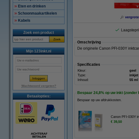
Eten en drinken
Schoonmaakartikelen
vergrote
Kabels
Laagstepri
Zoek een product
Zoek
Omschrijving
De originele Canon PFI-030Y inktcar
Mijn 123inkt.nl
Specificaties
Kleur:
geel
Type:
inkjet
Inhoud:
55 ml
Wachtwoord vergeten?
Bespaar
24,8%
op uw inkt (zonder k
Betaalopties:
Bespaar op uw afdrukkosten.
Canon PFI-030Y ink
€ 39,50