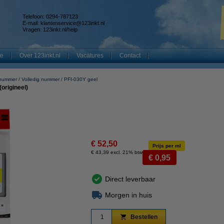
Telefoon: 0294-787123
E-mail:
klantenservice@123inkt.nl
Vragen:
123inkt.nl/help
te
Over 123inkt.nl
Vacatures
Contact
 nummer
Volledig nummer
PFI-030Y geel
origineel)
€ 52,50
Prijs per ml
€ 43,39 excl. 21% btw
€ 0,95
Direct leverbaar
Morgen in huis
Bestellen