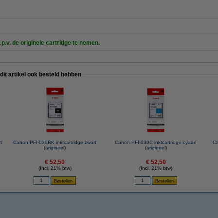
.p.v. de originele cartridge te nemen.
 dit artikel ook besteld hebben
t
Canon PFI-030BK inktcartridge zwart
Canon PFI-030C inktcartridge cyaan
Ca
(origineel)
(origineel)
€ 52,50
€ 52,50
(Incl. 21% btw)
(Incl. 21% btw)