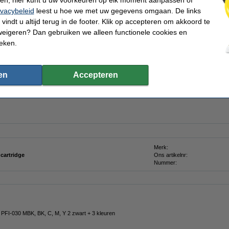
ren; hier kunt u uw voorkeuren op elk moment aanpassen of
ivacybeleid
leest u hoe we met uw gegevens omgaan. De links
k inkt van Nederland
Consumentenbond: 9/10 tevreden over huismerk
100
vindt u altijd terug in de footer. Klik op accepteren om akkoord te
weigeren? Dan gebruiken we alleen functionele cookies en
ieken.
waliteitsverlies)!
vat
55 ml
gele inkt (net als de Canon cartridge dus).
en
Accepteren
ezelfde afdrukprofielen en dezelfde duurzame resultaten. Maar dan voor een veel lag
en goedkoper!!!
Merk:
 cartridge
Ons artikelnr:
Nummer:
 PFI-030 MBK, BK, C, M, Y 2 zwart + 3 kleuren