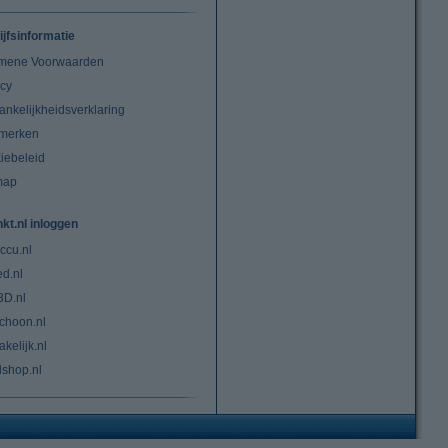
ijfsinformatie
mene Voorwaarden
acy
ankelijkheidsverklaring
merken
iebeleid
map
nkt.nl inloggen
ccu.nl
ed.nl
3D.nl
choon.nl
kelijk.nl
lshop.nl