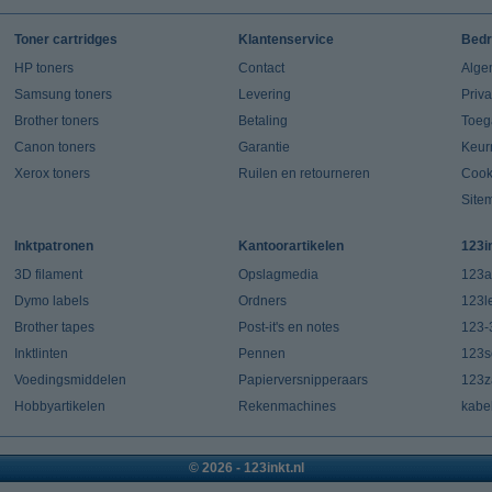
Toner cartridges
Klantenservice
Bedr
HP toners
Contact
Alge
Samsung toners
Levering
Priv
Brother toners
Betaling
Toeg
Canon toners
Garantie
Keur
Xerox toners
Ruilen en retourneren
Cook
Site
Inktpatronen
Kantoorartikelen
123i
3D filament
Opslagmedia
123a
Dymo labels
Ordners
123l
Brother tapes
Post-it's en notes
123-
Inktlinten
Pennen
123s
Voedingsmiddelen
Papierversnipperaars
123za
Hobbyartikelen
Rekenmachines
kabe
© 2026 - 123inkt.nl