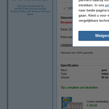
partners daarbij ho
intrekken. In ons
pr
This site is protected by
123inkt de populairste huismer
reCAPTCHA and the Google
naar beide pagina's 
Privacy Policy
and
Terms of Service
apply.
gaan. Kiest u voor 
Omschrijving
vergelijkbare techn
Bespaar
24,8%
op uw inkt (zonder k
Deze 123inkt huismerk cartridge be
Weiger
Print met dezelfde hoge kwaliteit, d
Uitstekende kwaliteit
en ...........
stukk
Uiteraard met 100% garantie.
Specificaties
Kleur:
geel
Type:
inkjet
Inhoud:
55 ml
Tip: complete set bestellen
Canon aanbieding:
€ 192,50