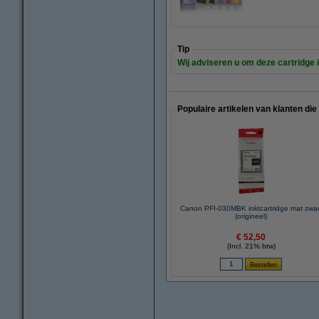
Tip
Wij adviseren u om deze cartridge i
Populaire artikelen van klanten die
Canon PFI-030MBK inktcartridge mat zwar
(origineel)
€ 52,50
(Incl. 21% btw)