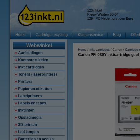
123inkt.nl
Nieuw Walden 56-64
1394 PC Nederhorst den Berg
Home
Cartridge recycling
Klantenservice
Blog
Offer
Webwinkel
Home
Inkt cartridges
Canon
Cartridge
Aanbiedingen
Canon PFI-030Y inktcartridge geel (
Kantoorartikelen
Inkt cartridges
Toners (laserprinters)
Printers
Papier en etiketten
Labelprinters
Labels en tapes
Inktlinten
Opslagmedia
3D-printen
Led lampen
Batterijen en accu's