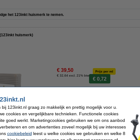
ridge het 123inkt huismerk te nemen.
 (123inkt huismerk)
€ 39,50
Prijs per ml
€ 32,64 excl. 21% btw
€ 0,72
Direct leverbaar
23inkt.nl
Morgen in huis
ij 123inkt.nl graag zo makkelijk en prettig mogelijk voor u.
e cookies en vergelijkbare technieken. Functionele cookies
Bestellen
ite goed werkt. Marketingcookies gebruiken we om ons aanbod
verbeteren en om advertenties zoveel mogelijk bij uw interesses
 ons
cookiebeleid
leest u welke cookies we gebruiken en welke 8
n