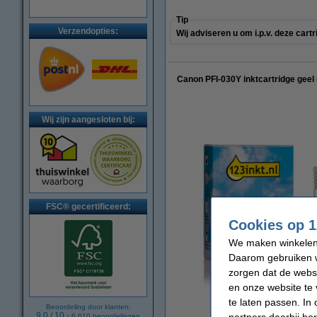
Tip
Verzendopties:
Wij adviseren u om i.p.v. deze cart
Canon PFI-030Y inktcartridge geel
Wij zijn aangesloten bij:
FSC® gecertificeerd:
Cookies op 1
We maken winkelen b
Daarom gebruiken w
zorgen dat de webs
en onze website te 
te laten passen. In
Beoordeling door klanten:
vergrote
9.0
/
10
-
6.610
beoordelingen