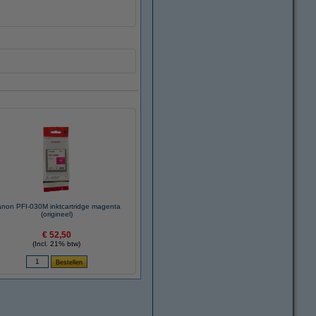
non PFI-030M inktcartridge magenta
(origineel)
€ 52,50
(Incl. 21% btw)