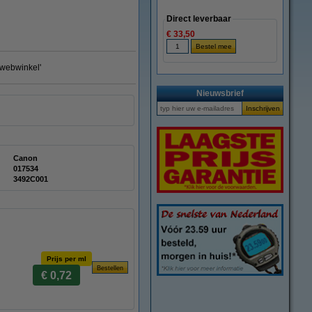
Direct leverbaar
€ 33,50
e webwinkel'
Nieuwsbrief
Canon
017534
3492C001
Prijs per ml
€ 0,72