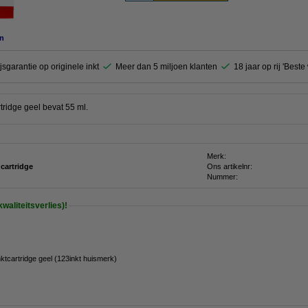
n
jsgarantie op originele inkt
Meer dan 5 miljoen klanten
18 jaar op rij 'Best
tridge geel bevat 55 ml.
Merk:
 cartridge
Ons artikelnr:
Nummer:
waliteitsverlies)!
tcartridge geel (123inkt huismerk)