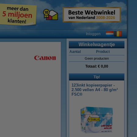
Inloggen
Winkelwagentje
Aantal
Product
Geen producten
Totaal:
€ 0,00
Tip!
123inkt kopieerpapier -
2.500 vellen A4 - 80 g/m²
FSC®