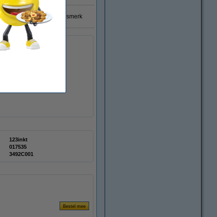
% garantie op 123inkt huismerk
ere prijs!
123inkt
017535
3492C001