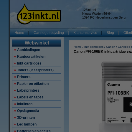
123inkt.nl
Nieuw Walden 56-64
1394 PC Nederhorst den Berg
Home
Cartridge recycling
Klantenservice
Blog
Offer
Webwinkel
Home
Inkt cartridges
Canon
Cartridge
Aanbiedingen
Canon PFI-106BK inktcartridge zwar
Kantoorartikelen
Inkt cartridges
Toners (laserprinters)
Printers
Papier en etiketten
Labelprinters
Labels en tapes
Inktlinten
Opslagmedia
3D-printen
Led lampen
Batterijen en accu's