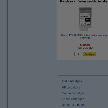
Populaire artikelen van klanten die
Canon PFI-106MBK inktcartridge mat zwar
(origineel)
€ 89,50
(Incl. 21% btw)
Inkt cartridges
HP cartridges
Canon cartridges
Epson cartridges
Brother cartridges