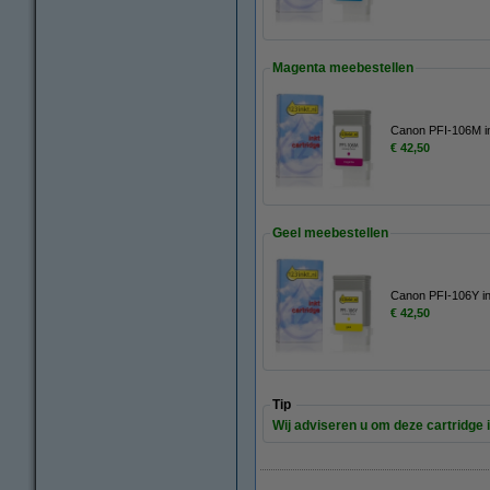
Magenta meebestellen
Canon PFI-106M in
€ 42,50
Geel meebestellen
Canon PFI-106Y ink
€ 42,50
Tip
Wij adviseren u om deze cartridge i