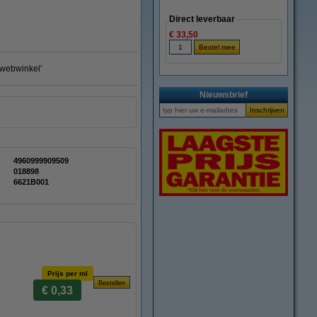
Direct leverbaar
€ 33,50
e webwinkel'
Nieuwsbrief
4960999909509
018898
6621B001
Prijs per ml
€ 0,33