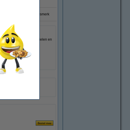
% garantie op 123inkt huismerk
iteit, dezelfde afdrukprofielen en
123inkt
018899
6621B001