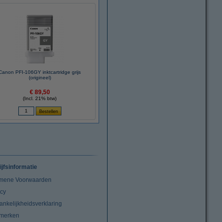
Canon PFI-106GY inktcartridge grijs
(origineel)
€ 89,50
(Incl. 21% btw)
ijfsinformatie
mene Voorwaarden
acy
ankelijkheidsverklaring
merken