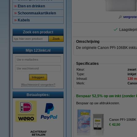
Eten en drinken
Schoonmaakartikelen
vergrote
Kabels
Laagstepri
Zoek een product
Zoek
Omschrijving
De originele Canon PFI-106BK inktca
Mijn 123inkt.nl
Specificaties
Kleur:
zwart
Type:
inkjet
Inhoud:
130 m
Merk:
Cano
Wachtwoord vergeten?
Betaalopties:
Bespaar
52,5%
op uw inkt (zonder k
Bespaar op uw afdrukkosten.
Canon PFI-106BK i
€ 42,50