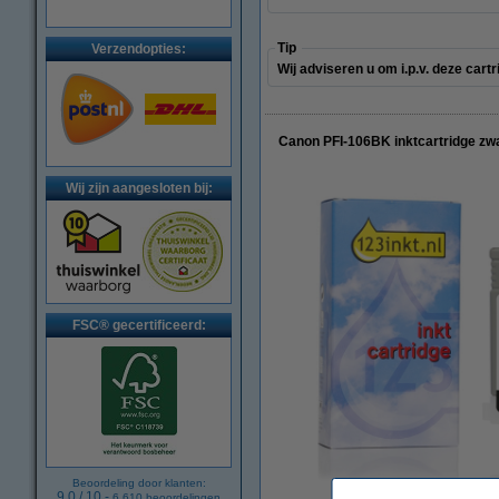
Tip
Verzendopties:
Wij adviseren u om i.p.v. deze cart
Canon PFI-106BK inktcartridge zwa
Wij zijn aangesloten bij:
FSC® gecertificeerd:
Beoordeling door klanten:
9.0
/
10
-
6.610
beoordelingen