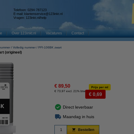
Telefoon: 0294-787123
E-mail:
klantenservice@123inkt.nl
Vragen:
123inkt.nl/help
te
Over 123inkt.nl
Vacatures
Contact
 nummer
Volledig nummer
PFI-106BK zwart
t (origineel)
€ 89,50
Prijs per ml
€ 73,97 excl. 21% btw
€ 0,69
Direct leverbaar
Maandag in huis
Bestellen