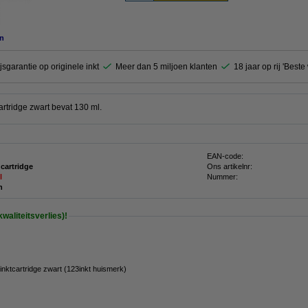
n
jsgarantie op originele inkt
Meer dan 5 miljoen klanten
18 jaar op rij 'Best
rtridge zwart bevat 130 ml.
EAN-code:
 cartridge
Ons artikelnr:
l
Nummer:
n
waliteitsverlies)!
nktcartridge zwart (123inkt huismerk)