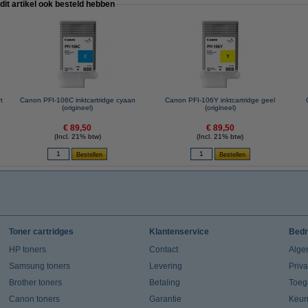
 dit artikel ook besteld hebben
t
Canon PFI-106C inktcartridge cyaan
Canon PFI-106Y inktcartridge geel
(origineel)
(origineel)
€ 89,50
€ 89,50
(Incl. 21% btw)
(Incl. 21% btw)
Toner cartridges
Klantenservice
Bedr
HP toners
Contact
Alge
Samsung toners
Levering
Priv
Brother toners
Betaling
Toeg
Canon toners
Garantie
Keur