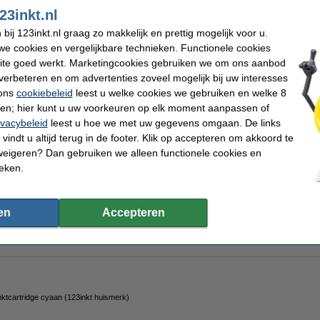
n
23inkt.nl
ij 123inkt.nl graag zo makkelijk en prettig mogelijk voor u.
k inkt van Nederland
Consumentenbond: 9/10 tevreden over huismerk
100
e cookies en vergelijkbare technieken. Functionele cookies
ite goed werkt. Marketingcookies gebruiken we om ons aanbod
waliteitsverlies)!
verbeteren en om advertenties zoveel mogelijk bij uw interesses
 ons
cookiebeleid
leest u welke cookies we gebruiken en welke 8
vat
130 ml
zwarte inkt (net als de Canon cartridge dus). Print met dezelfde hoge kwal
ren; hier kunt u uw voorkeuren op elk moment aanpassen of
an voor een veel lagere prijs!
ivacybeleid
leest u hoe we met uw gegevens omgaan. De links
en goedkoper!!!
vindt u altijd terug in de footer. Klik op accepteren om akkoord te
weigeren? Dan gebruiken we alleen functionele cookies en
ieken.
Merk:
en
Accepteren
 cartridge
Ons artikelnr:
l
Nummer:
ktcartridge cyaan (123inkt huismerk)