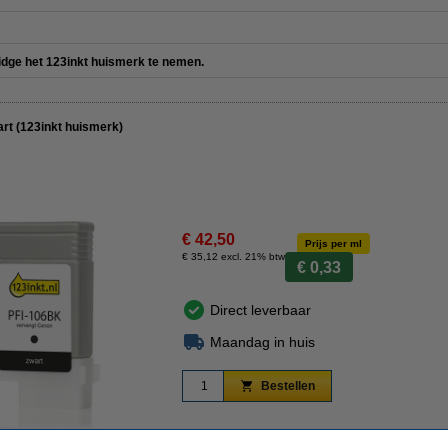
ridge het 123inkt huismerk te nemen.
rt (123inkt huismerk)
€ 42,50
Prijs per ml
€ 35,12 excl. 21% btw
€ 0,33
Direct leverbaar
Maandag in huis
Bestellen