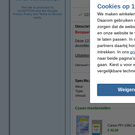
vergrote
Cookies op 1
This site is protected by
reCAPTCHA and the Google
We maken winkelen b
Privacy Policy
and
Terms of Service
123inkt de populairste huismer
apply.
Daarom gebruiken w
zorgen dat de webs
Omschrijving
Bespaar
52,5%
op uw inkt (zonder k
en onze website te 
te laten passen. In
Deze 123inkt huismerk cartridge be
partners daarbij ho
dezelfde duurzame resultaten. Maar d
intrekken. In ons
pr
Uitstekende kwaliteit
en ...........
stukk
naar beide pagina's 
gaan. Kiest u voor 
Uiteraard met 100% garantie.
vergelijkbare techn
Specificaties
Kleur:
zwart
Weiger
Type:
inkjet
Inhoud:
130 m
Cyaan meebestellen
Canon PFI-106C in
€ 42,50