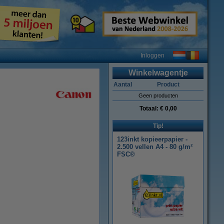
Inloggen
Winkelwagentje
Aantal
Product
Geen producten
Totaal:
€ 0,00
Tip!
123inkt kopieerpapier -
2.500 vellen A4 - 80 g/m²
FSC®