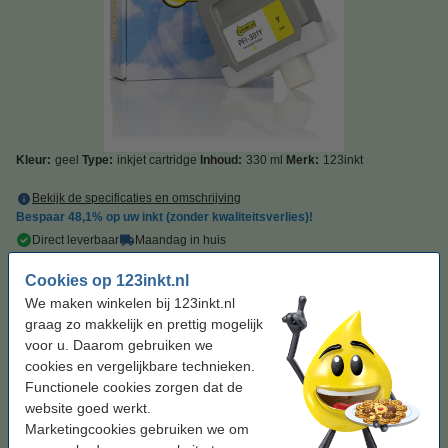
Kleur:
geel
Type:
inkjet cartridge
Inhoud:
330 ml
Merk:
123inkt
Bekijk de specificaties en omschrijving
Bespaar
48,1%
op uw inkt (zonder kwaliteitsverlies)!
Direct leverbaar
Maandag in huis
Prijs per ml
€ 0,31
Cookies op 123inkt.nl
We maken winkelen bij 123inkt.nl
€ 102,50
Bestellen
graag zo makkelijk en prettig mogelijk
voor u. Daarom gebruiken we
cookies en vergelijkbare technieken.
Tip: complete set bestellen
Functionele cookies zorgen dat de
Canon PFI-301 multipack
website goed werkt.
MBK/BK/C/M/Y/PC/PM/GY (123inkt huismerk)
Marketingcookies gebruiken we om
€ 817,50