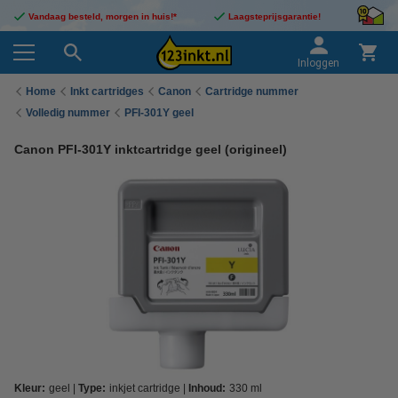
Vandaag besteld, morgen in huis!*
Laagsteprijsgarantie!
Inloggen
Home
Inkt cartridges
Canon
Cartridge nummer
Volledig nummer
PFI-301Y geel
Canon PFI-301Y inktcartridge geel (origineel)
Kleur:
geel
Type:
inkjet cartridge
Inhoud:
330 ml