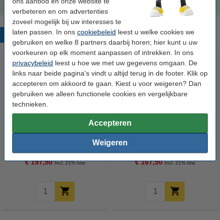
ons aanbod en onze website te
verbeteren en om advertenties
zoveel mogelijk bij uw interesses te
laten passen. In ons
cookiebeleid
leest u welke cookies we
Populaire producten
gebruiken en welke 8 partners daarbij horen; hier kunt u uw
voorkeuren op elk moment aanpassen of intrekken. In ons
privacybeleid
leest u hoe we met uw gegevens omgaan. De
links naar beide pagina's vindt u altijd terug in de footer. Klik op
accepteren om akkoord te gaan. Kiest u voor weigeren? Dan
gebruiken we alleen functionele cookies en vergelijkbare
technieken.
Accepteren
Canon PFI-301C inktcartridge
Canon PFI-301M inktcartridge
cyaan (origineel)
magenta (origineel)
Weigeren
€ 197,50
€ 167,50
Incl. 21% btw
Incl. 21% btw