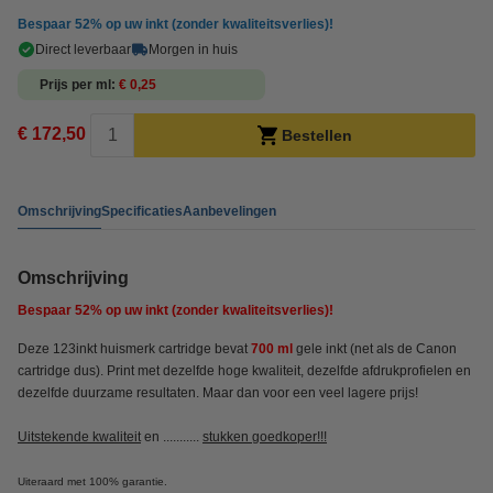
Bespaar
52%
op uw inkt (zonder kwaliteitsverlies)!
Direct leverbaar
Morgen in huis
Prijs per ml
€ 0,25
€ 172,50
Bestellen
Omschrijving
Specificaties
Aanbevelingen
Omschrijving
Bespaar
52%
op uw inkt (zonder kwaliteitsverlies)!
Deze 123inkt huismerk cartridge bevat
700 ml
gele inkt (net als de Canon
cartridge dus). Print met dezelfde hoge kwaliteit, dezelfde afdrukprofielen en
dezelfde duurzame resultaten. Maar dan voor een veel lagere prijs!
Uitstekende kwaliteit
en ...........
stukken goedkoper!!!
Uiteraard met 100% garantie.