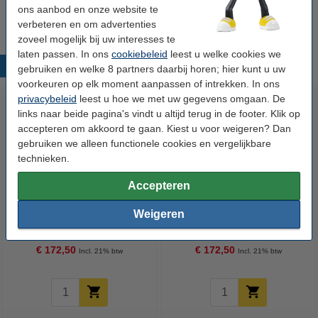
Wij adviseren u om deze cartridge i.p.v. de originele cartridge te
ons aanbod en onze website te
nemen.
verbeteren en om advertenties
zoveel mogelijk bij uw interesses te
laten passen. In ons
cookiebeleid
leest u welke cookies we
Populaire producten
gebruiken en welke 8 partners daarbij horen; hier kunt u uw
voorkeuren op elk moment aanpassen of intrekken. In ons
privacybeleid
leest u hoe we met uw gegevens omgaan. De
links naar beide pagina's vindt u altijd terug in de footer. Klik op
accepteren om akkoord te gaan. Kiest u voor weigeren? Dan
gebruiken we alleen functionele cookies en vergelijkbare
technieken.
Accepteren
Canon PFI-701BK inktcartridge
Canon PFI-701C inktcartridge
Weigeren
zwart (123inkt huismerk)
cyaan (123inkt huismerk)
€ 172,50
€ 172,50
Incl. 21% btw
Incl. 21% btw