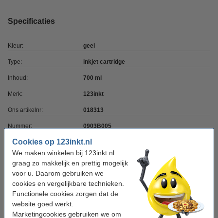
Specificaties
Kleur:
geel
Type:
inkjet cartridge
Inhoud:
700 ml
Merk:
123inkt
Ons artikelnr:
018313
Nummer:
0903B005
Cookies op 123inkt.nl
We maken winkelen bij 123inkt.nl
Tip: complete set bestellen
graag zo makkelijk en prettig mogelijk
Canon PFI-701 multipack
voor u. Daarom gebruiken we
MBK/BK/C/M/Y/PC/PM/GY (123inkt huismerk)
cookies en vergelijkbare technieken.
€ 1.377,50
Functionele cookies zorgen dat de
website goed werkt.
Tip
Marketingcookies gebruiken we om