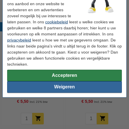
Wij adviseren u om deze cartridge i.p.v. de originele cartridge te
ons aanbod en onze website te
nemen.
verbeteren en om advertenties
zoveel mogelijk bij uw interesses te
laten passen. In ons
cookiebeleid
leest u welke cookies we
Populaire producten
gebruiken en welke 8 partners daarbij horen; hier kunt u uw
voorkeuren op elk moment aanpassen of intrekken. In ons
privacybeleid
leest u hoe we met uw gegevens omgaan. De
links naar beide pagina's vindt u altijd terug in de footer. Klik op
accepteren om akkoord te gaan. Kiest u voor weigeren? Dan
gebruiken we alleen functionele cookies en vergelijkbare
technieken.
Accepteren
Canon PGI-9PBK inktcartridge
Canon PGI-9Y inktcartridge geel
Weigeren
foto zwart (123inkt huismerk)
(123inkt huismerk)
€ 5,50
€ 5,50
Incl. 21% btw
Incl. 21% btw