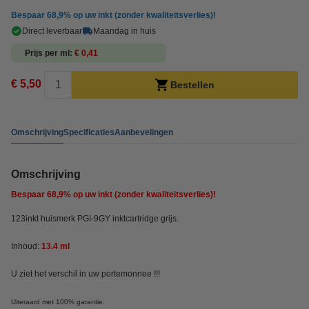
Bespaar
68,9%
op uw inkt (zonder kwaliteitsverlies)!
Direct leverbaar
Maandag in huis
Prijs per ml
€ 0,41
€ 5,50
Bestellen
Omschrijving
Specificaties
Aanbevelingen
Omschrijving
Bespaar
68,9%
op uw inkt (zonder kwaliteitsverlies)!
123inkt huismerk PGI-9GY inktcartridge grijs.
Inhoud:
13.4 ml
U ziet het verschil in uw portemonnee !!!
Uiteraard met 100% garantie.