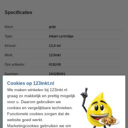
Specificaties
Kleur:
grijs
Type:
inkjet cartridge
Inhoud:
13,4 ml
Merk:
123inkt
Ons artikelnr:
018249
Nummer:
1042B001
Cookies op 123inkt.nl
We maken winkelen bij 123inkt.nl
Tip: complete set bestellen
graag zo makkelijk en prettig mogelijk
Canon aanbieding: voor Pixma Pro 9500 (2
voor u. Daarom gebruiken we
zwart + 8 kleuren) (123inkt huismerk)
cookies en vergelijkbare technieken.
€ 52,50
Functionele cookies zorgen dat de
website goed werkt.
Tip
Marketingcookies gebruiken we om