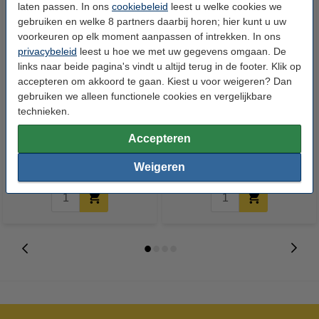
laten passen. In ons
cookiebeleid
leest u welke cookies we
gebruiken en welke 8 partners daarbij horen; hier kunt u uw
voorkeuren op elk moment aanpassen of intrekken. In ons
privacybeleid
leest u hoe we met uw gegevens omgaan. De
links naar beide pagina's vindt u altijd terug in de footer. Klik op
accepteren om akkoord te gaan. Kiest u voor weigeren? Dan
gebruiken we alleen functionele cookies en vergelijkbare
Canon 731HBK toner zwart
123accu Xtreme Power MN1500
technieken.
hoge capaciteit (123inkt
Penlite AA batterij 24 stuks
huismerk)
Accepteren
€ 42,50
€ 14,95
Incl. 21% btw
Incl. 21% btw
Weigeren