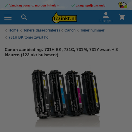
Vandaag besteld, morgen in huis!*
Laagsteprijsgarantie!
Inloggen
Home
Toners (laserprinters)
Canon
Toner nummer
731H BK toner zwart hc
Canon aanbieding: 731H BK, 731C, 731M, 731Y zwart + 3
kleuren (123inkt huismerk)