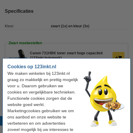
Specificaties
Kleur:
zwart (1x) en kleur (3x)
Zwart meebestellen
Canon 731HBK toner zwart hoge capaciteit
(123inkt huismerk)
€ 42,50
Cookies op 123inkt.nl
We maken winkelen bij 123inkt.nl
Tip: papier meebestellen
graag zo makkelijk en prettig mogelijk
voor u. Daarom gebruiken we
123inkt kopieerpapier 1 doos van 2.500 vel A4 -
80 grams FSC® Mix Credit
cookies en vergelijkbare technieken.
€ 33,50
Functionele cookies zorgen dat de
website goed werkt.
Marketingcookies gebruiken we om
ons aanbod en onze website te
Populaire producten
verbeteren en om advertenties
zoveel mogelijk bij uw interesses te