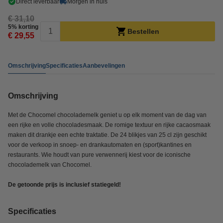
Direct leverbaar
Morgen in huis
€ 31,10
5% korting
Bestellen
€ 29,55
Omschrijving
Specificaties
Aanbevelingen
Omschrijving
Met de Chocomel chocolademelk geniet u op elk moment van de dag van
een rijke en volle chocoladesmaak. De romige textuur en rijke cacaosmaak
maken dit drankje een echte traktatie. De 24 blikjes van 25 cl zijn geschikt
voor de verkoop in snoep- en drankautomaten en (sport)kantines en
restaurants. Wie houdt van pure verwennerij kiest voor de iconische
chocolademelk van Chocomel.
De getoonde prijs is inclusief statiegeld!
Specificaties