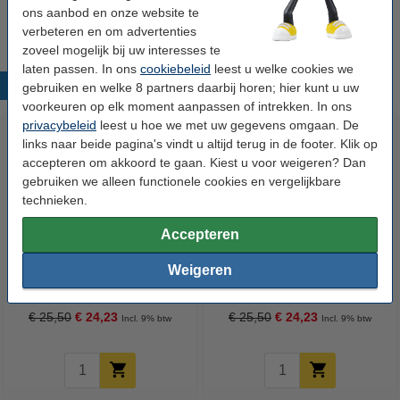
€ 9,95
ons aanbod en onze website te
verbeteren en om advertenties
zoveel mogelijk bij uw interesses te
laten passen. In ons
cookiebeleid
leest u welke cookies we
Populaire producten
gebruiken en welke 8 partners daarbij horen; hier kunt u uw
voorkeuren op elk moment aanpassen of intrekken. In ons
privacybeleid
leest u hoe we met uw gegevens omgaan. De
links naar beide pagina's vindt u altijd terug in de footer. Klik op
accepteren om akkoord te gaan. Kiest u voor weigeren? Dan
gebruiken we alleen functionele cookies en vergelijkbare
technieken.
Accepteren
Coca Cola Regular blikjes 33 cl
Coca Cola Zero blikjes 33 cl (24
Weigeren
(24 stuks)
stuks)
€ 25,50
€ 24,23
€ 25,50
€ 24,23
Incl. 9% btw
Incl. 9% btw