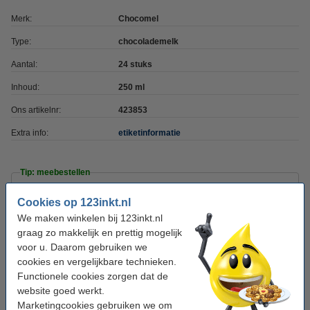
Merk:
Chocomel
Type:
chocolademelk
Aantal:
24 stuks
Inhoud:
250 ml
Ons artikelnr:
423853
Extra info:
etiketinformatie
Tip: meebestellen
Cookies op 123inkt.nl
Arcoroc Granity glas hoog 31 cl (6 stuks)
€ 19,95
We maken winkelen bij 123inkt.nl
graag zo makkelijk en prettig mogelijk
voor u. Daarom gebruiken we
Balisto Muesli Rozijn reep single (20 stuks)
cookies en vergelijkbare technieken.
€ 15,50
Functionele cookies zorgen dat de
website goed werkt.
Haribo Winegum Kersen silo (150 stuks)
Marketingcookies gebruiken we om