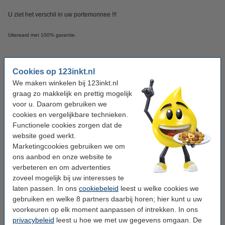
U ziet het verschil in uw portemonnee !!!
Uiteraard met 100% garantie.
Specificaties
Cookies op 123inkt.nl
We maken winkelen bij 123inkt.nl
Kleur:
licht cyaan
graag zo makkelijk en prettig mogelijk
voor u. Daarom gebruiken we
Type:
inkttank
cookies en vergelijkbare technieken.
Inhoud:
70 ml
Functionele cookies zorgen dat de
website goed werkt.
aantal pagina's:
-
Marketingcookies gebruiken we om
Merk:
123inkt
ons aanbod en onze website te
verbeteren en om advertenties
EAN-code:
8718237116655
zoveel mogelijk bij uw interesses te
Ons artikelnr:
052215
laten passen. In ons
cookiebeleid
leest u welke cookies we
gebruiken en welke 8 partners daarbij horen; hier kunt u uw
Nummer:
C13T09C54A
voorkeuren op elk moment aanpassen of intrekken. In ons
privacybeleid
leest u hoe we met uw gegevens omgaan. De