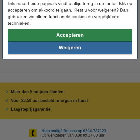
links naar beide pagina's vindt u altijd terug in de footer. Klik op
Tip: complete set bestellen
accepteren om akkoord te gaan. Kiest u voor weigeren? Dan
Epson aanbieding: 108-serie zwart + 5 kleuren
gebruiken we alleen functionele cookies en vergelijkbare
(123inkt huismerk)
technieken.
€ 42,50
Accepteren
Tip
Wij adviseren u om deze inkttank i.p.v. de originele inkttank te
Weigeren
nemen.
Meer dan 5 miljoen klanten!
Voor 23.59 uur besteld, morgen in huis!
Laagsteprijsgarantie!
Hulp nodig? Bel ons op 0294-787123
Op werkdagen van 8.00 tot 17.00 uur