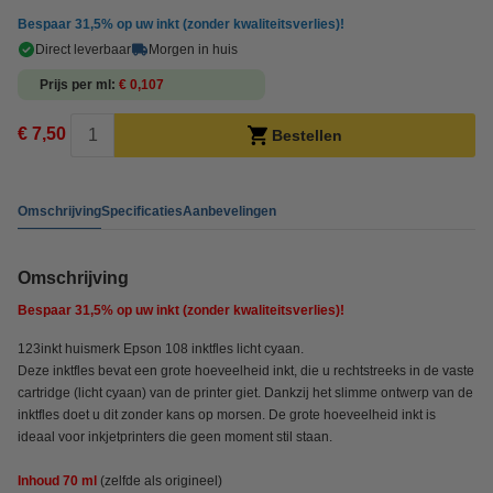
Bespaar
31,5%
op uw inkt (zonder kwaliteitsverlies)!
Direct leverbaar
Morgen in huis
Prijs per ml
€ 0,107
€ 7,50
Bestellen
Omschrijving
Specificaties
Aanbevelingen
Omschrijving
Bespaar
31,5%
op uw inkt (zonder kwaliteitsverlies)!
123inkt huismerk Epson 108 inktfles licht cyaan.
Deze inktfles bevat een grote hoeveelheid inkt, die u rechtstreeks in de vaste
cartridge (licht cyaan) van de printer giet. Dankzij het slimme ontwerp van de
inktfles doet u dit zonder kans op morsen. De grote hoeveelheid inkt is
ideaal voor inkjetprinters die geen moment stil staan.
Inhoud 70 ml
(zelfde als origineel)