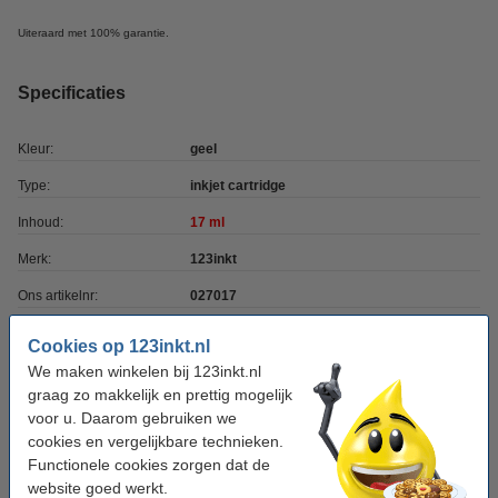
Uiteraard met 100% garantie.
Specificaties
Kleur:
geel
Type:
inkjet cartridge
Inhoud:
17 ml
Merk:
123inkt
Ons artikelnr:
027017
Nummer:
C13T34644010
Cookies op 123inkt.nl
We maken winkelen bij 123inkt.nl
graag zo makkelijk en prettig mogelijk
Tip: complete set bestellen
voor u. Daarom gebruiken we
Epson aanbieding: T346-serie zwart + 3 kleuren
cookies en vergelijkbare technieken.
(123inkt huismerk)
Functionele cookies zorgen dat de
€ 84,50
website goed werkt.