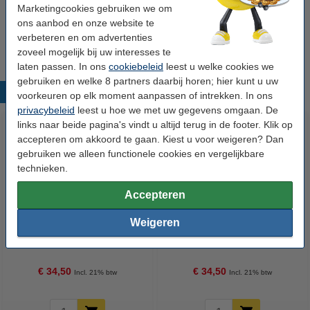
Marketingcookies gebruiken we om
Tip
ons aanbod en onze website te
Wij adviseren u om deze cartridge i.p.v. de originele cartridge te
verbeteren en om advertenties
nemen.
zoveel mogelijk bij uw interesses te
laten passen. In ons
cookiebeleid
leest u welke cookies we
gebruiken en welke 8 partners daarbij horen; hier kunt u uw
Populaire producten
voorkeuren op elk moment aanpassen of intrekken. In ons
privacybeleid
leest u hoe we met uw gegevens omgaan. De
links naar beide pagina's vindt u altijd terug in de footer. Klik op
accepteren om akkoord te gaan. Kiest u voor weigeren? Dan
gebruiken we alleen functionele cookies en vergelijkbare
technieken.
Accepteren
Weigeren
Epson 34XL (T3471)
Epson 34 (T3461) inktcartridge
inktcartridge zwart hoge
zwart (123inkt huismerk)
capaciteit (123inkt huismerk)
€ 34,50
€ 34,50
Incl. 21% btw
Incl. 21% btw