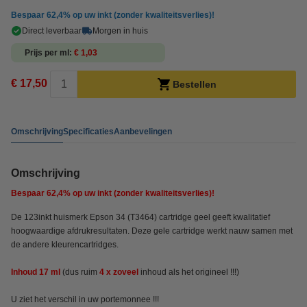
Bespaar
62,4%
op uw inkt (zonder kwaliteitsverlies)!
Direct leverbaar
Morgen in huis
Prijs per ml
€ 1,03
€ 17,50
Bestellen
Omschrijving
Specificaties
Aanbevelingen
Omschrijving
Bespaar
62,4%
op uw inkt (zonder kwaliteitsverlies)!
De 123inkt huismerk Epson 34 (T3464) cartridge geel geeft kwalitatief
hoogwaardige afdrukresultaten. Deze gele cartridge werkt nauw samen met
de andere kleurencartridges.
Inhoud 17 ml
(dus
ruim
4 x zoveel
inhoud
als het origineel !!!)
U ziet het verschil in uw portemonnee !!!