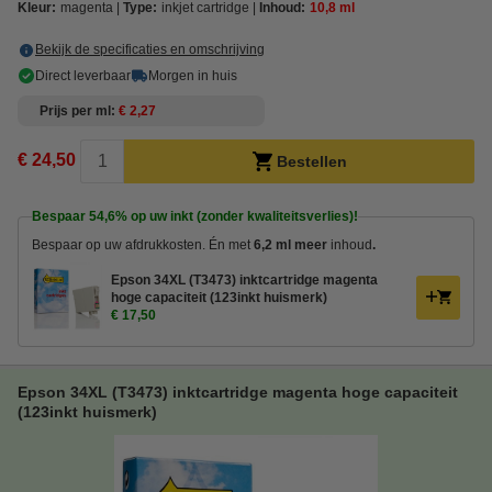
Kleur:
magenta
Type:
inkjet cartridge
Inhoud:
10,8 ml
Bekijk de specificaties en omschrijving
Direct leverbaar
Morgen in huis
Prijs per ml
€ 2,27
€ 24,50
Bestellen
Bespaar
54,6%
op uw inkt (zonder kwaliteitsverlies)!
Bespaar op uw afdrukkosten. Én met
6,2 ml meer
inhoud
.
Epson 34XL (T3473) inktcartridge magenta
hoge capaciteit (123inkt huismerk)
€ 17,50
Epson 34XL (T3473) inktcartridge magenta hoge capaciteit
(123inkt huismerk)