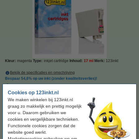
Kleur:
magenta
Type:
inkjet cartridge
Inhoud:
17 ml
Merk:
123inkt
Bekijk de specificaties en omschrijving
Bespaar
54,6%
op uw inkt (zonder kwaliteitsverlies)!
Direct leverbaar
Morgen in huis
Cookies op 123inkt.nl
Prijs per ml
€ 1,03
We maken winkelen bij 123inkt.nl
graag zo makkelijk en prettig mogelijk
€ 17,50
Bestellen
voor u. Daarom gebruiken we
cookies en vergelijkbare technieken.
Functionele cookies zorgen dat de
Tip: complete set bestellen
website goed werkt.
Epson aanbieding: T347-serie zwart + 3 kleuren
Marketingcookies gebruiken we om