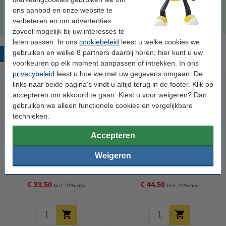
(123inkt huismerk)
ons aanbod en onze website te
€ 84,50
verbeteren en om advertenties
zoveel mogelijk bij uw interesses te
laten passen. In ons
cookiebeleid
leest u welke cookies we
gebruiken en welke 8 partners daarbij horen; hier kunt u uw
Populaire producten
voorkeuren op elk moment aanpassen of intrekken. In ons
privacybeleid
leest u hoe we met uw gegevens omgaan. De
links naar beide pagina's vindt u altijd terug in de footer. Klik op
accepteren om akkoord te gaan. Kiest u voor weigeren? Dan
gebruiken we alleen functionele cookies en vergelijkbare
technieken.
Accepteren
123inkt kopieerpapier 1 doos
Epson 34XL (T3471)
Weigeren
van 2.500 vel A4 - 80 grams
inktcartridge zwart hoge
FSC® Mix Credit
capaciteit (origineel)
€ 33,50
€ 44,50
Incl. 21% btw
Incl. 21% btw