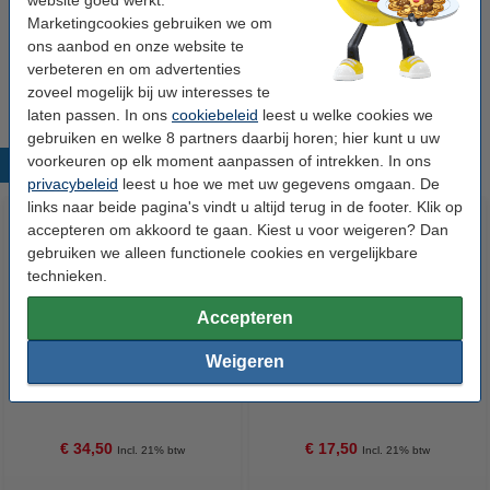
Marketingcookies gebruiken we om
Tip
ons aanbod en onze website te
Wij adviseren u om deze cartridge i.p.v. de originele cartridge te
verbeteren en om advertenties
nemen.
zoveel mogelijk bij uw interesses te
laten passen. In ons
cookiebeleid
leest u welke cookies we
gebruiken en welke 8 partners daarbij horen; hier kunt u uw
voorkeuren op elk moment aanpassen of intrekken. In ons
Populaire producten
privacybeleid
leest u hoe we met uw gegevens omgaan. De
links naar beide pagina's vindt u altijd terug in de footer. Klik op
accepteren om akkoord te gaan. Kiest u voor weigeren? Dan
gebruiken we alleen functionele cookies en vergelijkbare
technieken.
Accepteren
Weigeren
Epson 34XL (T3471)
Epson 34XL (T3472)
inktcartridge zwart hoge
inktcartridge cyaan hoge
capaciteit (123inkt huismerk)
capaciteit (123inkt huismerk)
€ 34,50
€ 17,50
Incl. 21% btw
Incl. 21% btw