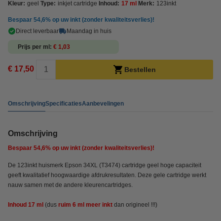
Kleur:
geel
Type:
inkjet cartridge
Inhoud:
17 ml
Merk:
123inkt
Bespaar
54,6%
op uw inkt (zonder kwaliteitsverlies)!
Direct leverbaar
Maandag in huis
Prijs per ml
€ 1,03
€ 17,50
Bestellen
Omschrijving
Specificaties
Aanbevelingen
Omschrijving
Bespaar
54,6%
op uw inkt (zonder kwaliteitsverlies)!
De 123inkt huismerk Epson 34XL (T3474) cartridge geel hoge capaciteit
geeft kwalitatief hoogwaardige afdrukresultaten. Deze gele cartridge werkt
nauw samen met de andere kleurencartridges.
Inhoud 17 ml
(dus
ruim 6 ml meer inkt
dan origineel !!!)