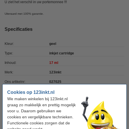
U ziet het verschil in uw portemonnee !!!
Uiteraard met 100% garantie.
Specificaties
Kleur:
geel
Type:
inkjet cartridge
Inhoud:
17 ml
Merk:
123inkt
Ons artikelnr:
027025
Nummer:
C13T34744010
Cookies op 123inkt.nl
We maken winkelen bij 123inkt.nl
graag zo makkelijk en prettig mogelijk
Tip: complete set bestellen
voor u. Daarom gebruiken we
cookies en vergelijkbare technieken.
Epson aanbieding: T347-serie zwart + 3 kleuren
(123inkt huismerk)
Functionele cookies zorgen dat de
€ 84,50
website goed werkt.