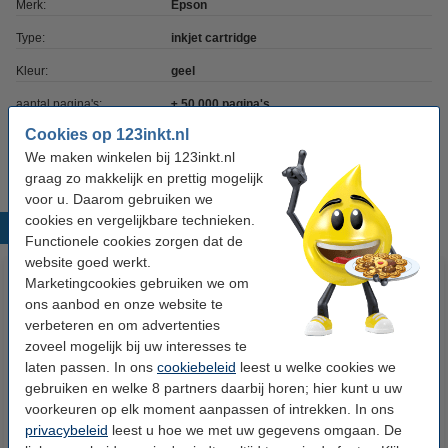
Merk:
Epson
Type:
inkjet cartridge
Kleur:
geel
aantal pagina's:
± 50.000 pagina's
Cookies op 123inkt.nl
Nummer:
C13T02S400
We maken winkelen bij 123inkt.nl
graag zo makkelijk en prettig mogelijk
voor u. Daarom gebruiken we
cookies en vergelijkbare technieken.
Populaire producten
Functionele cookies zorgen dat de
website goed werkt.
Marketingcookies gebruiken we om
ons aanbod en onze website te
verbeteren en om advertenties
zoveel mogelijk bij uw interesses te
laten passen. In ons
cookiebeleid
leest u welke cookies we
gebruiken en welke 8 partners daarbij horen; hier kunt u uw
voorkeuren op elk moment aanpassen of intrekken. In ons
Epson T6713 maintenance box
Epson T02S1 inktcartridge
privacybeleid
leest u hoe we met uw gegevens omgaan. De
(origineel)
zwart (origineel)