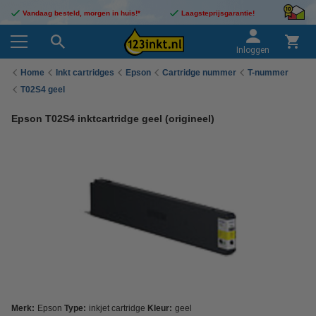
Vandaag besteld, morgen in huis!*
Laagsteprijsgarantie!
Inloggen
Home
Inkt cartridges
Epson
Cartridge nummer
T-nummer
T02S4 geel
Epson T02S4 inktcartridge geel (origineel)
Merk:
Epson
Type:
inkjet cartridge
Kleur:
geel