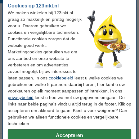
Cookies op 123inkt.nl
We maken winkelen bij 123inkt.nl
graag zo makkelijk en prettig mogelijk
voor u. Daarom gebruiken we
cookies en vergelijkbare technieken.
Functionele cookies zorgen dat de
website goed werkt.
Marketingcookies gebruiken we om
Epson T0342
Epson T0343
ons aanbod en onze website te
reinigingscartridge
reinigingscartridge
verbeteren en om advertenties
zoveel mogelijk bij uw interesses te
laten passen. In ons
cookiebeleid
leest u welke cookies we
€ 2,50
€ 2,50
Incl. 21% btw
Incl. 21% btw
gebruiken en welke 8 partners daarbij horen; hier kunt u uw
voorkeuren op elk moment aanpassen of intrekken. In ons
privacybeleid
leest u hoe we met uw gegevens omgaan. De
links naar beide pagina's vindt u altijd terug in de footer. Klik op
accepteren om akkoord te gaan. Kiest u voor weigeren? Dan
gebruiken we alleen functionele cookies en vergelijkbare
technieken.
Accepteren