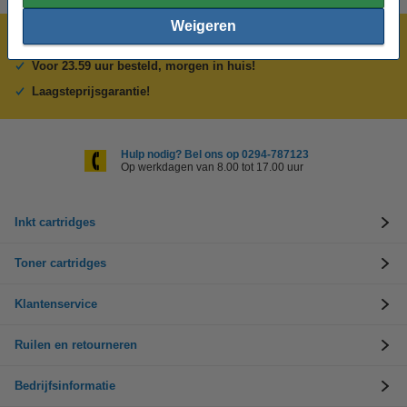
Weigeren
Meer dan 5 miljoen klanten!
Voor 23.59 uur besteld, morgen in huis!
Laagsteprijsgarantie!
Hulp nodig? Bel ons op 0294-787123
Op werkdagen van 8.00 tot 17.00 uur
Inkt cartridges
Toner cartridges
Klantenservice
Ruilen en retourneren
Bedrijfsinformatie