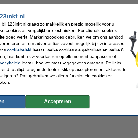
artridge cyaan (123inkt huismerk)
23inkt.nl
ij 123inkt.nl graag zo makkelijk en prettig mogelijk voor u.
e cookies en vergelijkbare technieken. Functionele cookies
ite goed werkt. Marketingcookies gebruiken we om ons aanbod
verbeteren en om advertenties zoveel mogelijk bij uw interesses
 ons
cookiebeleid
leest u welke cookies we gebruiken en welke 8
ren; hier kunt u uw voorkeuren op elk moment aanpassen of
artridge magenta (123inkt huismerk)
ivacybeleid
leest u hoe we met uw gegevens omgaan. De links
vindt u altijd terug in de footer. Klik op accepteren om akkoord te
weigeren? Dan gebruiken we alleen functionele cookies en
ieken.
en
Accepteren
rtridge geel (123inkt huismerk)