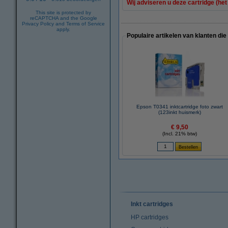
Wij adviseren u deze cartridge (het
This site is protected by
reCAPTCHA and the Google
Privacy Policy
and
Terms of Service
apply.
Populaire artikelen van klanten die
Epson T0341 inktcartridge foto zwart
(123inkt huismerk)
€ 9,50
(Incl. 21% btw)
Inkt cartridges
HP cartridges