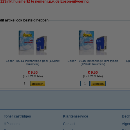
 123inkt huismerk) te nemen i.p.v. de Epson-uitvoering.
 dit artikel ook besteld hebben
Epson T0344 inktcartridge geel (123inkt
Epson T0345 inktcartridge licht cyaan
Ep
huismerk)
(123inkt huismerk)
€ 9,50
€ 9,50
(Incl. 21% btw)
(Incl. 21% btw)
Toner cartridges
Klantenservice
Bedr
HP toners
Contact
Alge