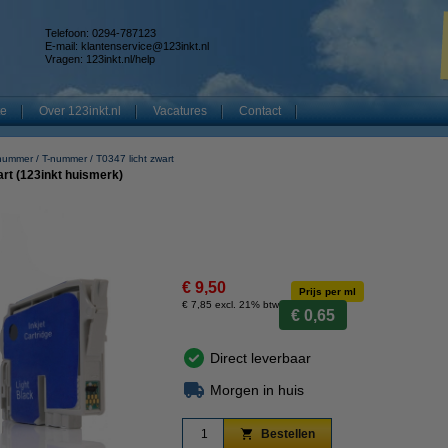
Telefoon: 0294-787123
E-mail:
klantenservice@123inkt.nl
Vragen:
123inkt.nl/help
te
Over 123inkt.nl
Vacatures
Contact
 nummer
T-nummer
T0347 licht zwart
art (123inkt huismerk)
€ 9,50
Prijs per ml
€ 7,85 excl. 21% btw
€ 0,65
Direct leverbaar
Morgen in huis
Bestellen