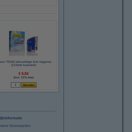
son T0346 inktcartridge licht magenta
(123inkt huismerk)
€ 9,50
(Incl. 21% btw)
ijfsinformatie
mene Voorwaarden