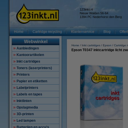
123inkt.nl
Nieuw Walden 56-64
1394 PC Nederhorst den Berg
Home
Cartridge recycling
Klantenservice
Blog
Offer
Webwinkel
Home
Inkt cartridges
Epson
Cartridge
Aanbiedingen
Epson T0347 inktcartridge licht zw
Kantoorartikelen
Inkt cartridges
Toners (laserprinters)
Printers
Papier en etiketten
Labelprinters
Labels en tapes
Inktlinten
Opslagmedia
3D-printen
Led lampen
Batterijen en accu's