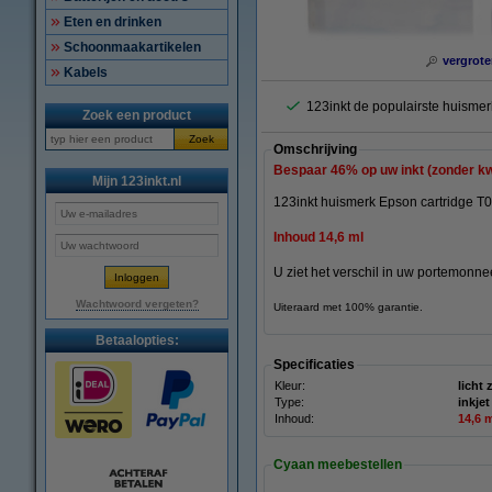
Eten en drinken
Schoonmaakartikelen
vergrote
Kabels
123inkt de populairste huismer
Zoek een product
Zoek
Omschrijving
Bespaar
46%
op uw inkt (zonder kwa
Mijn 123inkt.nl
123inkt huismerk Epson cartridge T03
Inhoud 14,6 ml
U ziet het verschil in uw portemonnee
Wachtwoord vergeten?
Uiteraard met 100% garantie.
Betaalopties:
Specificaties
Kleur:
licht 
Type:
inkjet
Inhoud:
14,6 
Cyaan meebestellen