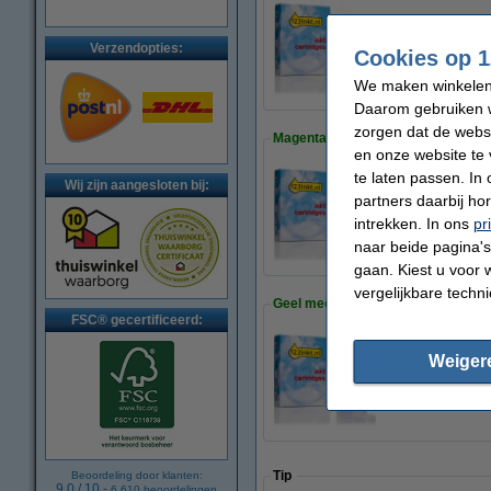
Epson T0342 inktc
Verzendopties:
Cookies op 1
€ 9,50
We maken winkelen b
Daarom gebruiken w
zorgen dat de webs
Magenta meebestellen
en onze website te 
te laten passen. In
Wij zijn aangesloten bij:
partners daarbij ho
Epson T0343 inktc
€ 9,50
intrekken. In ons
pr
naar beide pagina's 
gaan. Kiest u voor 
vergelijkbare techn
Geel meebestellen
FSC® gecertificeerd:
Weiger
Epson T0344 inktca
€ 9,50
Tip
Beoordeling door klanten:
9.0
/
10
-
6.610
beoordelingen