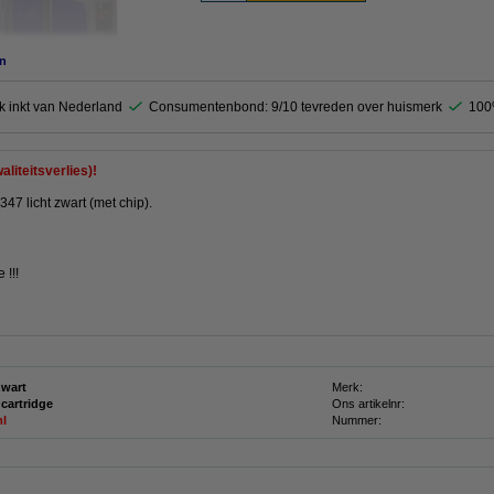
n
k inkt van Nederland
Consumentenbond: 9/10 tevreden over huismerk
100
liteitsverlies)!
47 licht zwart (met chip).
 !!!
zwart
Merk:
 cartridge
Ons artikelnr:
ml
Nummer: