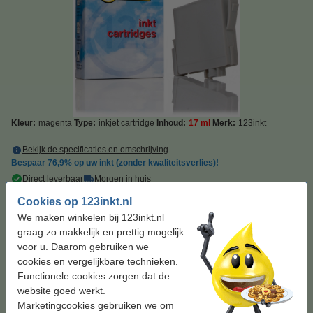
Kleur:
magenta
Type:
inkjet cartridge
Inhoud:
17 ml
Merk:
123inkt
Bekijk de specificaties en omschrijving
Bespaar
76,9%
op uw inkt (zonder kwaliteitsverlies)!
Direct leverbaar
Morgen in huis
Cookies op 123inkt.nl
Prijs per ml
€ 0,38
We maken winkelen bij 123inkt.nl
graag zo makkelijk en prettig mogelijk
€ 6,50
Bestellen
voor u. Daarom gebruiken we
cookies en vergelijkbare technieken.
Tip: complete set bestellen
Functionele cookies zorgen dat de
website goed werkt.
Epson aanbieding T054-serie 2 soorten zwart +
5 kleuren + 1 optimizer (123inkt huismerk)
Marketingcookies gebruiken we om