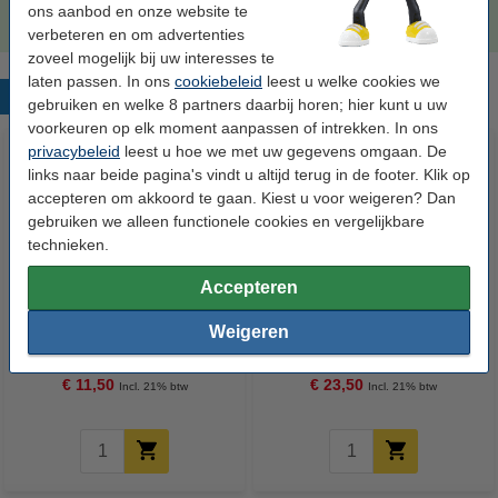
€ 48,50
ons aanbod en onze website te
verbeteren en om advertenties
zoveel mogelijk bij uw interesses te
laten passen. In ons
cookiebeleid
leest u welke cookies we
Populaire producten
gebruiken en welke 8 partners daarbij horen; hier kunt u uw
voorkeuren op elk moment aanpassen of intrekken. In ons
privacybeleid
leest u hoe we met uw gegevens omgaan. De
links naar beide pagina's vindt u altijd terug in de footer. Klik op
accepteren om akkoord te gaan. Kiest u voor weigeren? Dan
gebruiken we alleen functionele cookies en vergelijkbare
technieken.
Accepteren
Epson T0540 optimizerink
Epson T0541 inktcartridge foto
Weigeren
glansafwerking (origineel)
zwart (origineel)
€ 11,50
€ 23,50
Incl. 21% btw
Incl. 21% btw