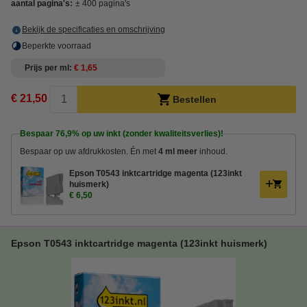
aantal pagina's:
± 400 pagina's
Bekijk de specificaties en omschrijving
Beperkte voorraad
Prijs per ml
€ 1,65
€ 21,50
Bestellen
Bespaar
76,9%
op uw inkt (zonder kwaliteitsverlies)!
Bespaar op uw afdrukkosten. Én met
4 ml meer
inhoud.
Epson T0543 inktcartridge magenta (123inkt
huismerk)
€ 6,50
Epson T0543 inktcartridge magenta (123inkt huismerk)