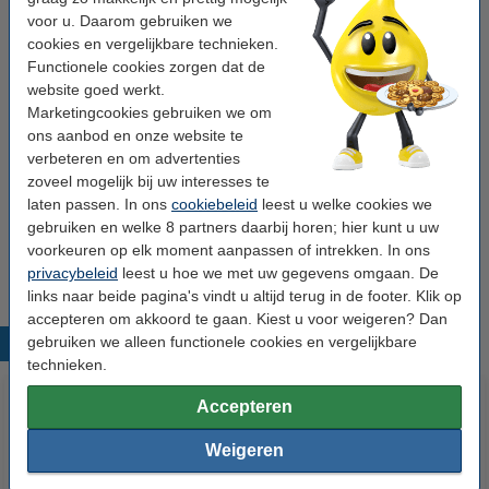
Epson T0543 inktcartridge magenta (123inkt
voor u. Daarom gebruiken we
huismerk)
cookies en vergelijkbare technieken.
€ 6,50
Functionele cookies zorgen dat de
website goed werkt.
Geel meebestellen
Marketingcookies gebruiken we om
ons aanbod en onze website te
Epson T0544 inktcartridge geel (123inkt
huismerk)
verbeteren en om advertenties
€ 6,50
zoveel mogelijk bij uw interesses te
laten passen. In ons
cookiebeleid
leest u welke cookies we
Tip
gebruiken en welke 8 partners daarbij horen; hier kunt u uw
Wij adviseren u om deze cartridge i.p.v. de originele cartridge te
voorkeuren op elk moment aanpassen of intrekken. In ons
nemen.
privacybeleid
leest u hoe we met uw gegevens omgaan. De
links naar beide pagina's vindt u altijd terug in de footer. Klik op
accepteren om akkoord te gaan. Kiest u voor weigeren? Dan
gebruiken we alleen functionele cookies en vergelijkbare
Populaire producten
technieken.
Accepteren
Weigeren