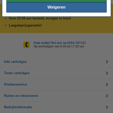
Weigeren
Meer dan 5 miljoen klanten!
Voor 23.59 uur besteld, morgen in huis!
Laagsteprijsgarantie!
Hulp nodig? Bel ons op 0294-787123
Op werkdagen van 8.00 tot 17.00 uur
Inkt cartridges
Toner cartridges
Klantenservice
Ruilen en retourneren
Bedrijfsinformatie