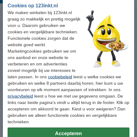
Cookies op 123inkt.nl
We maken winkelen bij 123inkt.nl
graag zo makkelijk en prettig mogelijk
voor u. Daarom gebruiken we
cookies en vergelijkbare technieken.
Functionele cookies zorgen dat de
website goed werkt.
Marketingcookies gebruiken we om
Epson T0871
Epson T0872
ons aanbod en onze website te
reinigingscartridge foto zwart
reinigingscartridge cyaan
verbeteren en om advertenties
zoveel mogelijk bij uw interesses te
laten passen. In ons
cookiebeleid
leest u welke cookies we
€ 4,50
€ 4,50
Incl. 21% btw
Incl. 21% btw
gebruiken en welke 8 partners daarbij horen; hier kunt u uw
voorkeuren op elk moment aanpassen of intrekken. In ons
privacybeleid
leest u hoe we met uw gegevens omgaan. De
links naar beide pagina's vindt u altijd terug in de footer. Klik op
accepteren om akkoord te gaan. Kiest u voor weigeren? Dan
gebruiken we alleen functionele cookies en vergelijkbare
technieken.
Accepteren