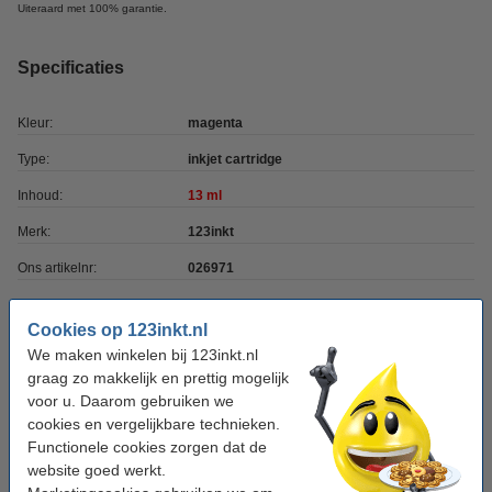
Uiteraard met 100% garantie.
Specificaties
Kleur:
magenta
Type:
inkjet cartridge
Inhoud:
13 ml
Merk:
123inkt
Ons artikelnr:
026971
Nummer:
C13T08934011
Cookies op 123inkt.nl
We maken winkelen bij 123inkt.nl
Tip: complete set bestellen
graag zo makkelijk en prettig mogelijk
voor u. Daarom gebruiken we
Epson aanbieding: 2 x set T089-serie (zwart + 3
kleuren) (123inkt huismerk)
cookies en vergelijkbare technieken.
€ 56,50
Functionele cookies zorgen dat de
website goed werkt.
Tip