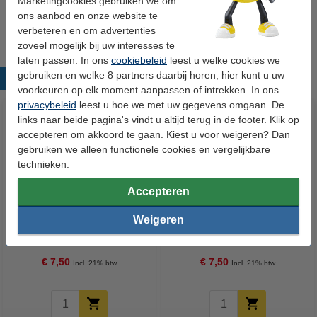
Marketingcookies gebruiken we om
Wij adviseren u deze cartridge (het 123inkt huismerk) te nemen i.p.v.
ons aanbod en onze website te
de Epson-uitvoering.
verbeteren en om advertenties
zoveel mogelijk bij uw interesses te
laten passen. In ons
cookiebeleid
leest u welke cookies we
gebruiken en welke 8 partners daarbij horen; hier kunt u uw
Populaire producten
voorkeuren op elk moment aanpassen of intrekken. In ons
privacybeleid
leest u hoe we met uw gegevens omgaan. De
links naar beide pagina's vindt u altijd terug in de footer. Klik op
accepteren om akkoord te gaan. Kiest u voor weigeren? Dan
gebruiken we alleen functionele cookies en vergelijkbare
technieken.
Accepteren
Epson T0711 inktcartridge zwart
Epson T0891 inktcartridge zwart
Weigeren
(123inkt huismerk)
lage capaciteit (123inkt
huismerk)
€ 7,50
€ 7,50
Incl. 21% btw
Incl. 21% btw