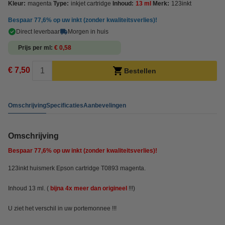
Kleur:
magenta
Type:
inkjet cartridge
Inhoud:
13 ml
Merk:
123inkt
Bespaar
77,6%
op uw inkt (zonder kwaliteitsverlies)!
Direct leverbaar
Morgen in huis
Prijs per ml
€ 0,58
€ 7,50
Bestellen
Omschrijving
Specificaties
Aanbevelingen
Omschrijving
Bespaar
77,6%
op uw inkt (zonder kwaliteitsverlies)!
123inkt huismerk Epson cartridge T0893 magenta.
Inhoud 13 ml. (
bijna 4x meer dan origineel
!!!)
U ziet het verschil in uw portemonnee !!!