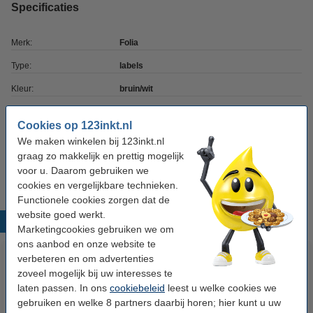
Specificaties
Merk:
Folia
Type:
labels
Kleur:
bruin/wit
Aantal:
12 labels
Cookies op 123inkt.nl
Ons artikelnr:
222311
We maken winkelen bij 123inkt.nl
graag zo makkelijk en prettig mogelijk
Afmetingen:
4 x 6,2 / 4,5 x 7 cm
voor u. Daarom gebruiken we
cookies en vergelijkbare technieken.
Functionele cookies zorgen dat de
website goed werkt.
Populaire producten
Marketingcookies gebruiken we om
ons aanbod en onze website te
verbeteren en om advertenties
zoveel mogelijk bij uw interesses te
laten passen. In ons
cookiebeleid
leest u welke cookies we
gebruiken en welke 8 partners daarbij horen; hier kunt u uw