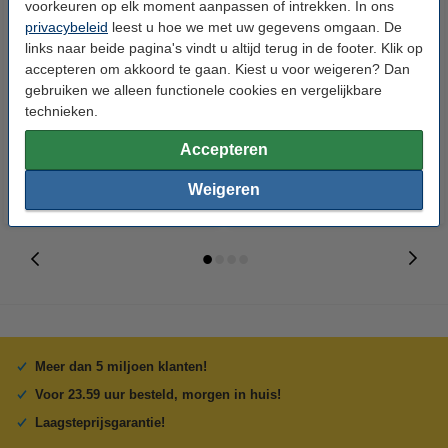
voorkeuren op elk moment aanpassen of intrekken. In ons
privacybeleid
leest u hoe we met uw gegevens omgaan. De
links naar beide pagina's vindt u altijd terug in de footer. Klik op
123accu Xtreme Power MN2400
123inkt kopieerpapier 1 pak van
accepteren om akkoord te gaan. Kiest u voor weigeren? Dan
Micro AAA batterij 24 stuks
500 vel A4 - 80 grams FSC® Mix
gebruiken we alleen functionele cookies en vergelijkbare
Credit
technieken.
€ 14,95
€ 7,25
Incl. 21% btw
Incl. 21% btw
Accepteren
Weigeren
Meer dan 5 miljoen klanten!
Voor 23.59 uur besteld, morgen in huis!
Laagsteprijsgarantie!