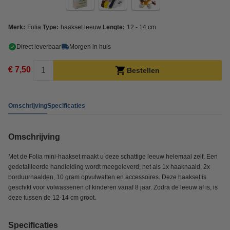
Merk:
Folia
Type:
haakset leeuw
Lengte:
12 - 14 cm
Direct leverbaar
Morgen in huis
€ 7,50
Bestellen
Omschrijving
Specificaties
Omschrijving
Met de Folia mini-haakset maakt u deze schattige leeuw helemaal zelf. Een
gedetailleerde handleiding wordt meegeleverd, net als 1x haaknaald, 2x
borduurnaalden, 10 gram opvulwatten en accessoires. Deze haakset is
geschikt voor volwassenen of kinderen vanaf 8 jaar. Zodra de leeuw af is, is
deze tussen de 12-14 cm groot.
Specificaties