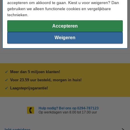
accepteren om akkoord te gaan. Kiest u voor weigeren? Dan
€ 7,50
€ 7,50
Incl. 21% btw
Incl. 21% btw
gebruiken we alleen functionele cookies en vergelijkbare
technieken.
Accepteren
Weigeren
Meer dan 5 miljoen klanten!
Voor 23.59 uur besteld, morgen in huis!
Laagsteprijsgarantie!
Hulp nodig? Bel ons op 0294-787123
Op werkdagen van 8.00 tot 17.00 uur
Inkt cartridges